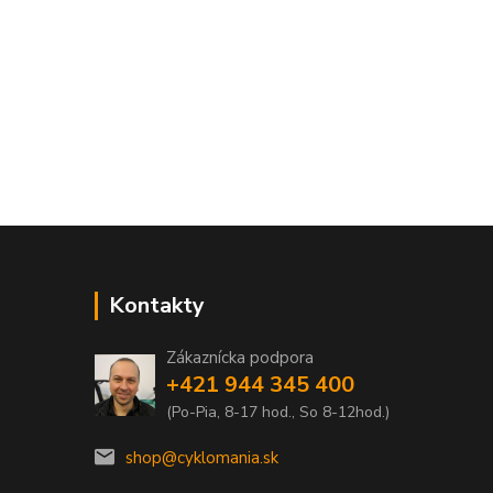
Kontakty
Zákaznícka podpora
+421 944 345 400
(Po-Pia, 8-17 hod., So 8-12hod.)
shop@cyklomania.sk