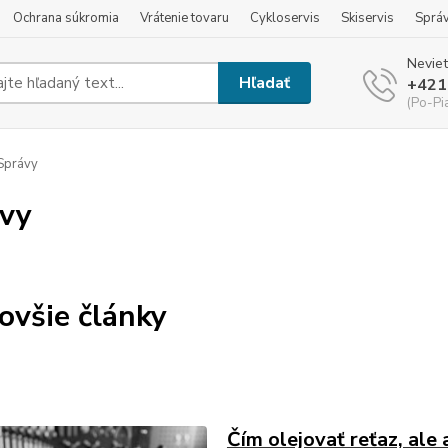
Ochrana súkromia
Vrátenie tovaru
Cykloservis
Skiservis
Sprá
Neviet
Hľadať
+421
(Po-Pi
Správy
vy
ovšie články
Čím olejovať reťaz, ale 