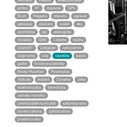
Shimano
maxxis
elektrobicykel
prilba
XT
mazanie
GPS
Bosh
Magene
stevens
egravel
getaway
okuliare
oceán
eko
sportstyle
lgl
ekologicky
Arcadex
GRX
Celeste
helma
DeoreXT
Linkglide
cykloservis
olejovanie
olej
vazelína
pasta
galfer
brzdové platničky
Rocky Mountain
Powerplay
Altitude
Instinct
Dyname
zima
elektrobicykle
termofľaša
návleky na tretry
zimné plášte na bicykel
cyklodoprava
novela zákona
cyklokoalícia
predné svetlo