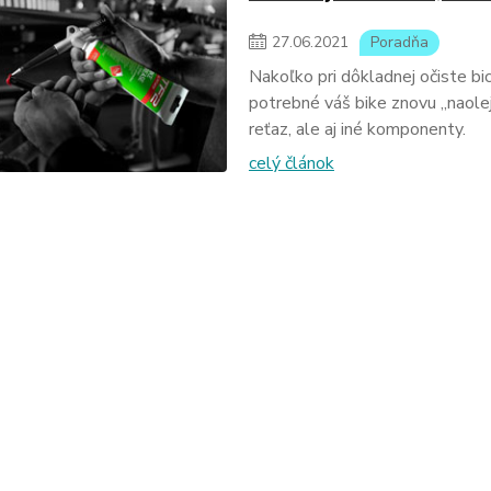
27
.
06
.
2021
Poradňa
Nakoľko pri dôkladnej očiste bi
potrebné váš bike znovu „naole
reťaz, ale aj iné komponenty.
celý článok