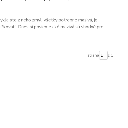
cykla ste z neho zmyli všetky potrebné mazivá, je
jíčkovať“. Dnes si povieme aké mazivá sú vhodné pre
strana
z 1