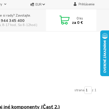
vy
Prihlásenie
EUR
e si rady? Zavolajte.
0
ks
 944 345 400
za
0 €
a, 8-17 hod., So 8-12hod.)
strana
z 1
aj iné komponenty (Časť 2.)