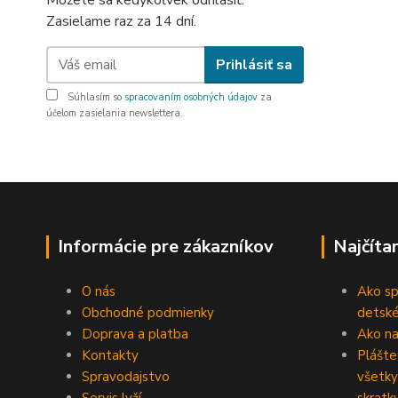
Môžete sa kedykoľvek odhlásiť.
Zasielame raz za 14 dní.
Prihlásiť sa
Súhlasím so
spracovaním osobných údajov
za
účelom zasielania newslettera.
Informácie pre zákazníkov
Najčíta
O nás
Ako sp
Obchodné podmienky
detské
Doprava a platba
Ako na 
Kontakty
Plášte
Spravodajstvo
všetky