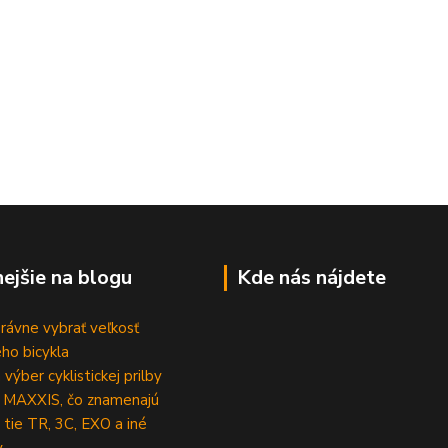
nejšie na blogu
Kde nás nájdete
rávne vybrať veľkosť
ho bicykla
výber cyklistickej prilby
 MAXXIS, čo znamenajú
 tie TR, 3C, EXO a iné