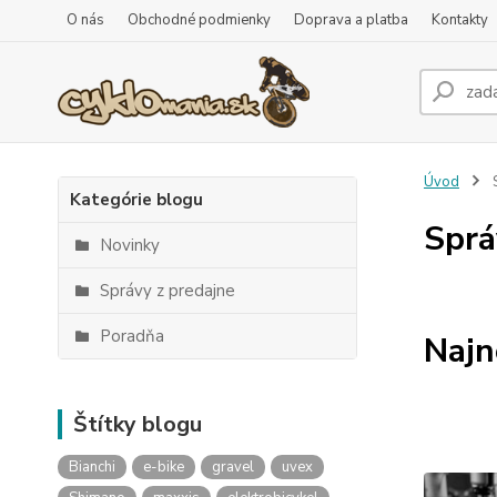
O nás
Obchodné podmienky
Doprava a platba
Kontakty
Úvod
Kategórie blogu
Sprá
Novinky
Správy z predajne
Poradňa
Najn
Štítky blogu
Bianchi
e-bike
gravel
uvex