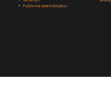
Servis lyží
skratk
Požičovňa elektrobicyklov