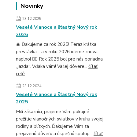
Novinky
23.12.2025
Veselé Vianoce a šťastný Nový rok
2026
🎄 Ďakujeme za rok 2025! Teraz krátka
prestávka… a v roku 2026 ideme znova
naplno! 🚴‍♂️ Rok 2025 bol pre nás poriadna
„jazda“. Vďaka vám! Vašej dôvere...
čítať
celé
23.12.2024
Veselé Vianoce a šťastný Nový rok
2025
Milí zákazníci, prajeme Vám pokojné
prežitie vianočných sviatkov v kruhu svojej
rodiny a blízkych. Ďakujeme Vám za
prejavenú dôveru a úspešnú spolup...
čítať