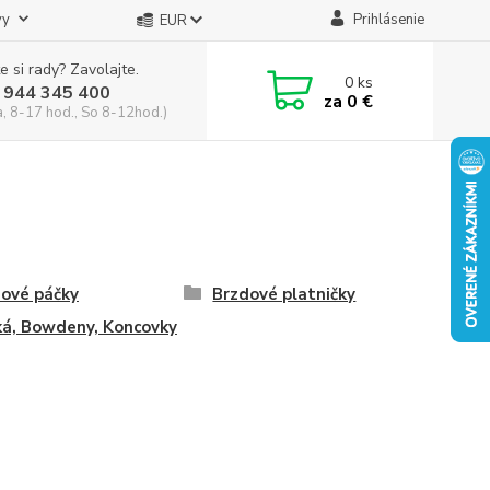
vy
Prihlásenie
EUR
e si rady? Zavolajte.
0
ks
 944 345 400
za
0 €
a, 8-17 hod., So 8-12hod.)
ové páčky
Brzdové platničky
á, Bowdeny, Koncovky