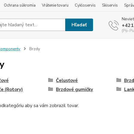
Ochrana súkromia
Vrátenie tovaru
Cykloservis
Skiservis
Sprá
Neviet
Hľadať
+421
(Po-Pi
Komponenty
Brzdy
y
čové
Čelusťové
Brzd
e (Rotory)
Brzdové gumičky
Lank
dkategóriu aby sa vám zobrazil tovar.