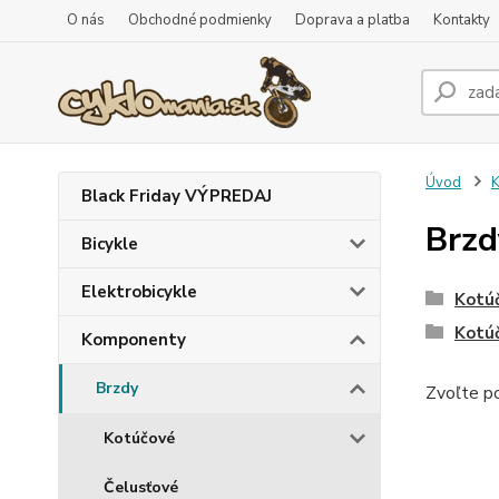
O nás
Obchodné podmienky
Doprava a platba
Kontakty
Úvod
Black Friday VÝPREDAJ
Brzd
Bicykle
Elektrobicykle
Kotú
Kotúč
Komponenty
Brzdy
Zvoľte po
Kotúčové
Čelusťové