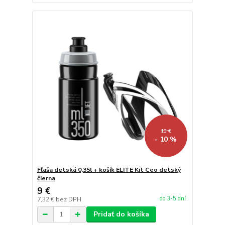
10 €
- 10 %
Fľaša detská 0,35l + košík ELITE Kit Ceo detský
čierna
9 €
do 3-5 dní
7,32 €
bez DPH
Pridať do košíka