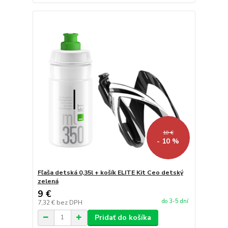
10 €
- 10 %
Fľaša detská 0,35l + košík ELITE Kit Ceo detský
zelená
9 €
do 3-5 dní
7,32 €
bez DPH
Pridať do košíka