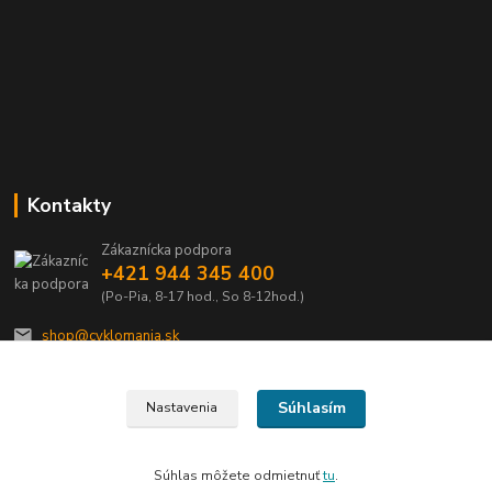
Kontakty
Zákaznícka podpora
+421 944 345 400
(Po-Pia, 8-17 hod., So 8-12hod.)
shop@cyklomania.sk
Súhlasím
Nastavenia
Súhlas môžete odmietnuť
tu
.
Vytvorené na
Eshop-rychlo.sk