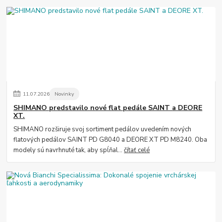
11
.
07
.
2026
Novinky
SHIMANO predstavilo nové flat pedále SAINT a DEORE
XT.
SHIMANO rozširuje svoj sortiment pedálov uvedením nových
flatových pedálov SAINT PD G8040 a DEORE XT PD M8240. Oba
modely sú navrhnuté tak, aby spĺňal...
čítať celé