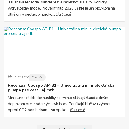
Talianska legenda Bianchi práve redefinovala svoj ikonický
vytrvalostný model. Nové Infinito 2026 už nie je len bicyklom na
dlhé dni v sedle po hladko...
čítať celé
19
.
02
.
2026
Poradňa
Recenzia: Coospo AP-B1 – Univerzálna mini elektrická
pumpa pre cestu aj mtb
Miniatúrne elektrické hustilky sa rýchlo stávajú štandardným
doplnkom pre moderných cyklistov. Ponúkajú kľúčovú výhodu
oproti CO2 bombičkám – sú opako...
čítať celé