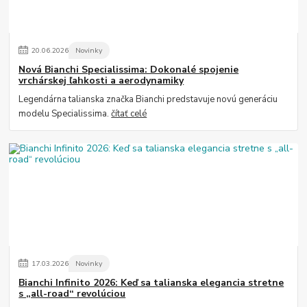
20
.
06
.
2026
Novinky
Nová Bianchi Specialissima: Dokonalé spojenie
vrchárskej ľahkosti a aerodynamiky
Legendárna talianska značka Bianchi predstavuje novú generáciu
modelu Specialissima.
čítať celé
17
.
03
.
2026
Novinky
Bianchi Infinito 2026: Keď sa talianska elegancia stretne
s „all-road“ revolúciou