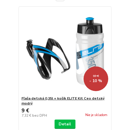
10 €
- 10 %
Fľaša detská 0,35l + košík ELITE Kit Ceo detský
modrý
9 €
Nie je skladom
7,32 €
bez DPH
Detail