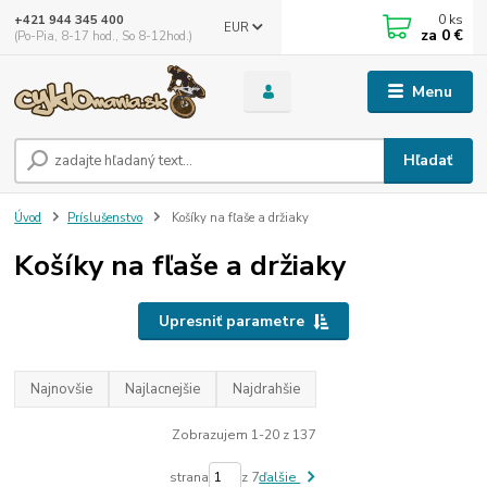
0
ks
+421 944 345 400
EUR
za
0 €
(Po-Pia, 8-17 hod., So 8-12hod.)
Menu
Hľadať
Úvod
Príslušenstvo
Košíky na fľaše a držiaky
Košíky na fľaše a držiaky
Upresniť parametre
Najnovšie
Najlacnejšie
Najdrahšie
Zobrazujem 1-20 z 137
strana
z 7
ďalšie