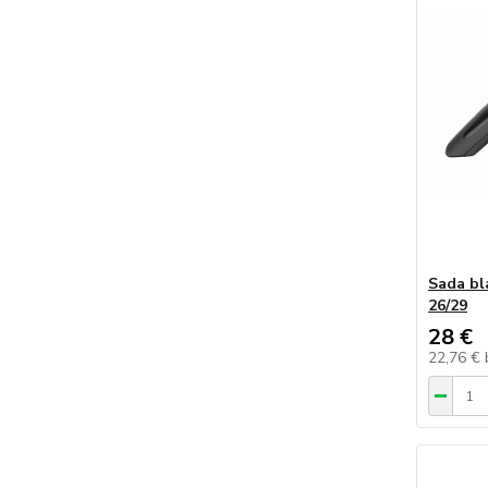
Sada b
26/29
28 €
22,76 €