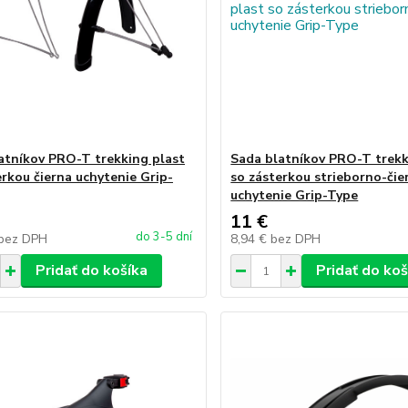
atníkov PRO-T trekking plast
Sada blatníkov PRO-T trekk
erkou čierna uchytenie Grip-
so zásterkou strieborno-čie
uchytenie Grip-Type
11 €
do 3-5 dní
bez DPH
8,94 €
bez DPH
Pridať do košíka
Pridať do koš