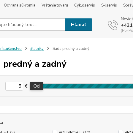
Ochrana súkromia
Vrátenie tovaru
Cykloservis
Skiservis
Sprá
Neviet
Hľadať
+421
(Po-Pi
ríslušenstvo
Blatníky
Sada predný a zadný
 predný a zadný
€
Od
ca
plast
(3)
POLISPORT
(10)
PRO