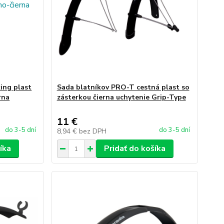
ing plast
Sada blatníkov PRO-T cestná plast so
rna
zásterkou čierna uchytenie Grip-Type
11 €
do 3-5 dní
do 3-5 dní
8,94 €
bez DPH
íka
Pridať do košíka