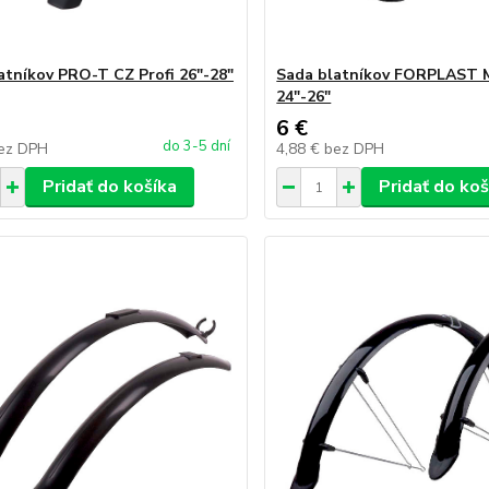
atníkov PRO-T CZ Profi 26"-28"
Sada blatníkov FORPLAST
24"-26"
6 €
do 3-5 dní
ez DPH
4,88 €
bez DPH
Pridať do košíka
Pridať do koš