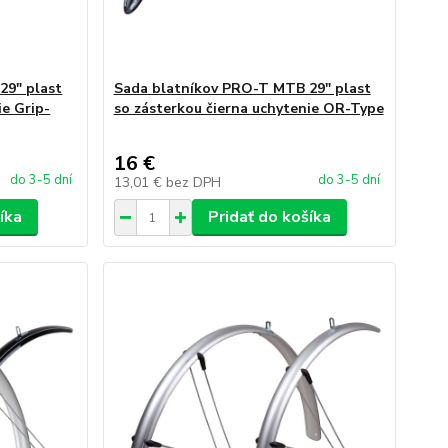
29" plast
Sada blatníkov PRO-T MTB 29" plast
ie Grip-
so zásterkou čierna uchytenie OR-Type
16 €
do 3-5 dní
do 3-5 dní
13,01 €
bez DPH
íka
Pridať do košíka