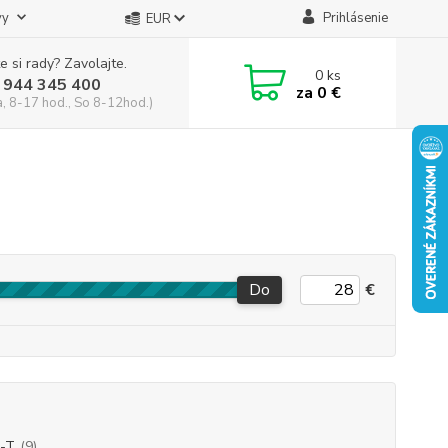
vy
Prihlásenie
EUR
e si rady? Zavolajte.
0
ks
 944 345 400
za
0 €
a, 8-17 hod., So 8-12hod.)
Do
€
-T
(9)