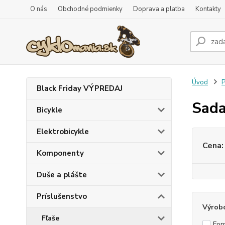
O nás
Obchodné podmienky
Doprava a platba
Kontakty
Úvod
P
Black Friday VÝPREDAJ
Sada
Bicykle
Elektrobicykle
Cena:
Komponenty
Duše a plášte
Príslušenstvo
Výrob
Fľaše
For