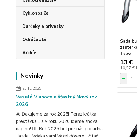
Cyklotrenažéry
Cyklonosiče
Darčeky a prívesky
Odrážadlá
Sada bl
zásterk
Archív
Type
13 €
10,57 €
Novinky
23.12.2025
Veselé Vianoce a šťastný Nový rok
2026
🎄 Ďakujeme za rok 2025! Teraz krátka
prestávka… a v roku 2026 ideme znova
naplno! 🚴‍♂️ Rok 2025 bol pre nás poriadna
„jazda“. Vďaka vám! Vašej dôvere...
čítať