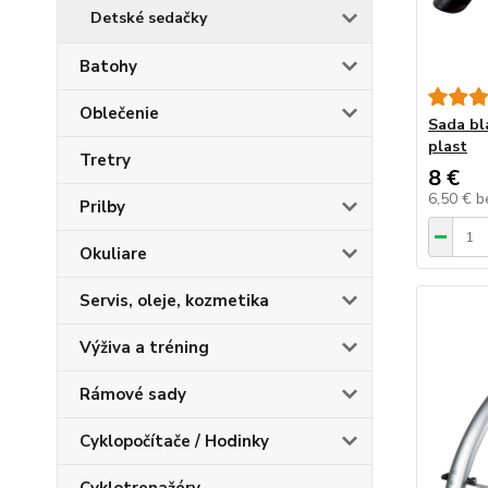
Detské sedačky
Batohy
Oblečenie
Sada bl
plast
Tretry
8 €
6,50 €
b
Prilby
Okuliare
Servis, oleje, kozmetika
Výživa a tréning
Rámové sady
Cyklopočítače / Hodinky