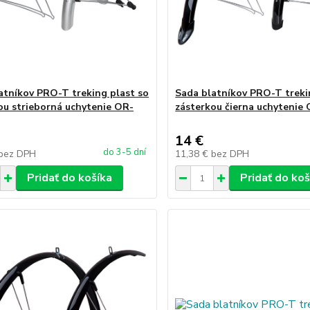
atníkov PRO-T treking plast so
Sada blatníkov PRO-T treki
ou strieborná uchytenie OR-
zásterkou čierna uchytenie
14 €
do 3-5 dní
bez DPH
11,38 €
bez DPH
Pridať do košíka
Pridať do koš