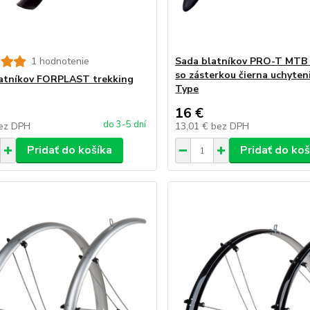
1 hodnotenie
Sada blatníkov PRO-T MTB 
so zásterkou čierna uchyten
atníkov FORPLAST trekking
Type
16 €
do 3-5 dní
ez DPH
13,01 €
bez DPH
Pridať do košíka
Pridať do koš