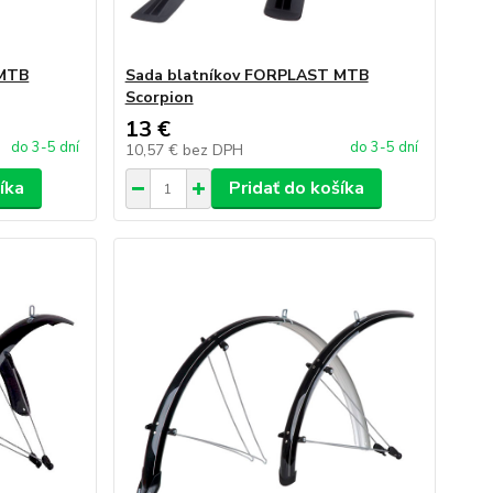
 MTB
Sada blatníkov FORPLAST MTB
Scorpion
13 €
do 3-5 dní
do 3-5 dní
10,57 €
bez DPH
íka
Pridať do košíka