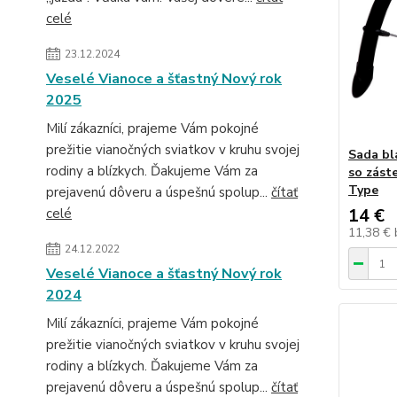
celé
23.12.2024
Veselé Vianoce a šťastný Nový rok
2025
Milí zákazníci, prajeme Vám pokojné
prežitie vianočných sviatkov v kruhu svojej
Sada bl
rodiny a blízkych. Ďakujeme Vám za
so zást
Type
prejavenú dôveru a úspešnú spolup...
čítať
14 €
celé
11,38 €
24.12.2022
Veselé Vianoce a šťastný Nový rok
2024
Milí zákazníci, prajeme Vám pokojné
prežitie vianočných sviatkov v kruhu svojej
rodiny a blízkych. Ďakujeme Vám za
prejavenú dôveru a úspešnú spolup...
čítať