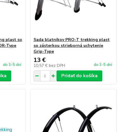
ng plast so
Sada blatníkov PRO-T trekking plast
 OR-Type
so zásterkou strieborná uchytenie
Grip-Type
13 €
do 3-5 dní
do 3-5 dní
10,57 €
bez DPH
íka
Pridať do košíka