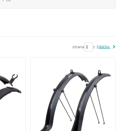
strana
z 2
ďalšie