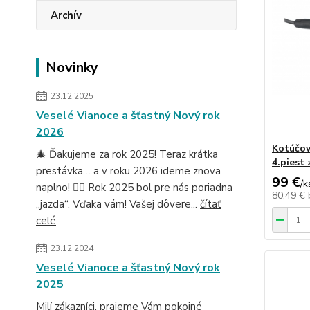
Archív
Novinky
23.12.2025
Veselé Vianoce a šťastný Nový rok
2026
Kotúčo
🎄 Ďakujeme za rok 2025! Teraz krátka
4.piest
prestávka… a v roku 2026 ideme znova
99 €
/
k
naplno! 🚴‍♂️ Rok 2025 bol pre nás poriadna
80,49 €
„jazda“. Vďaka vám! Vašej dôvere...
čítať
celé
23.12.2024
Veselé Vianoce a šťastný Nový rok
2025
Milí zákazníci, prajeme Vám pokojné