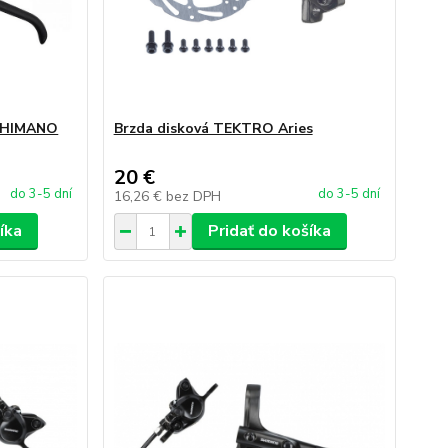
 SHIMANO
Brzda disková TEKTRO Aries
20 €
do 3-5 dní
do 3-5 dní
16,26 €
bez DPH
íka
Pridať do košíka