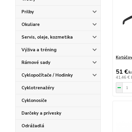
Prilby
Okuliare
Servis, oleje, kozmetika
Výživa a tréning
Kotúčov
Rámové sady
51 €
/
k
Cyklopočítače / Hodinky
41,46 €
Cyklotrenažéry
Cyklonosiče
Darčeky a prívesky
Odrážadlá