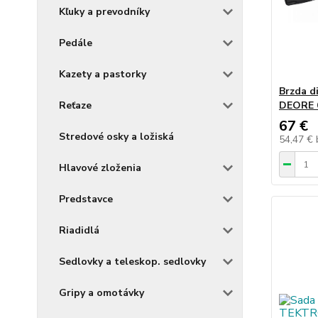
Kľuky a prevodníky
Pedále
Kazety a pastorky
Brzda d
Reťaze
DEORE 6
67 €
Stredové osky a ložiská
54,47 €
Hlavové zloženia
Predstavce
Riadidlá
Sedlovky a teleskop. sedlovky
Gripy a omotávky