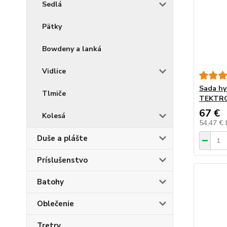
Sedlá
Pätky
Bowdeny a lanká
Vidlice
Sada hy
Tlmiče
TEKTRO
67 €
Kolesá
54,47 €
Duše a plášte
Príslušenstvo
Batohy
Oblečenie
Tretry