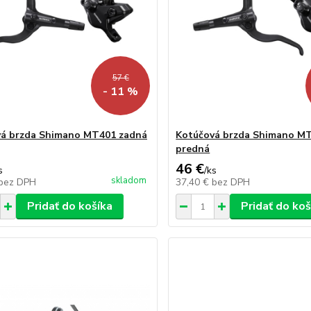
57 €
- 11 %
á brzda Shimano MT401 zadná
Kotúčová brzda Shimano M
predná
46 €
s
/
ks
skladom
bez DPH
37,40 €
bez DPH
Pridať do košíka
Pridať do koš