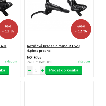
52 €
105 €
- 12 %
- 12 %
T401
Kotúčová brzda Shimano MT520
4.piest predná
92 €
/
ks
skladom
skladom
74,80 €
bez DPH
íka
Pridať do košíka