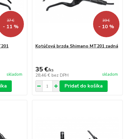
37 €
39 €
- 11 %
- 10 %
T201
Kotúčová brzda Shimano MT201 zadná
35 €
/
ks
skladom
skladom
28,46 €
bez DPH
íka
Pridať do košíka