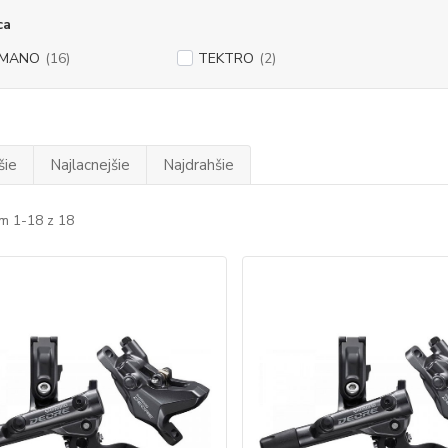
ca
IMANO
(16)
TEKTRO
(2)
šie
Najlacnejšie
Najdrahšie
m 1-18 z 18