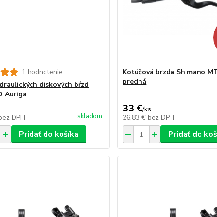
1 hodnotenie
Kotúčová brzda Shimano M
predná
draulických diskových bŕzd
 Auriga
33 €
/
ks
skladom
bez DPH
26,83 €
bez DPH
Pridať do košíka
Pridať do koš