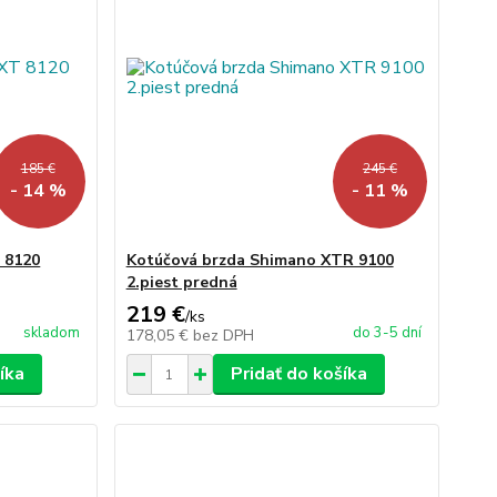
185 €
245 €
- 14 %
- 11 %
 8120
Kotúčová brzda Shimano XTR 9100
2.piest predná
219 €
/
ks
skladom
do 3-5 dní
178,05 €
bez DPH
íka
Pridať do košíka