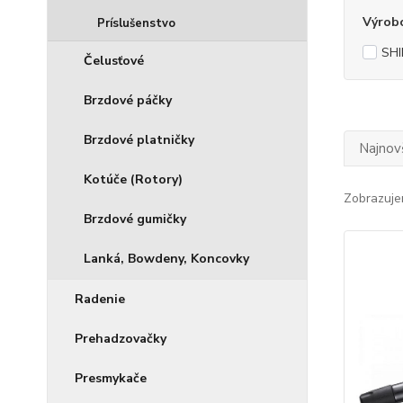
Výrob
Príslušenstvo
SH
Čelusťové
Brzdové páčky
Brzdové platničky
Najnov
Kotúče (Rotory)
Zobrazuje
Brzdové gumičky
Lanká, Bowdeny, Koncovky
Radenie
Prehadzovačky
Presmykače