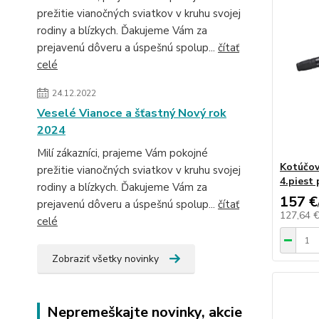
prežitie vianočných sviatkov v kruhu svojej
rodiny a blízkych. Ďakujeme Vám za
prejavenú dôveru a úspešnú spolup...
čítať
celé
24.12.2022
Veselé Vianoce a šťastný Nový rok
2024
Milí zákazníci, prajeme Vám pokojné
Kotúčov
prežitie vianočných sviatkov v kruhu svojej
4.piest
rodiny a blízkych. Ďakujeme Vám za
157 €
prejavenú dôveru a úspešnú spolup...
čítať
127,64 
celé
Zobraziť všetky novinky
Nepremeškajte novinky, akcie