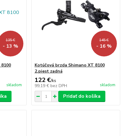
135 €
145 €
- 13 %
- 16 %
 8100
Kotúčová brzda Shimano XT 8100
2.piest zadná
122 €
/
ks
skladom
skladom
99,19 €
bez DPH
íka
Pridať do košíka