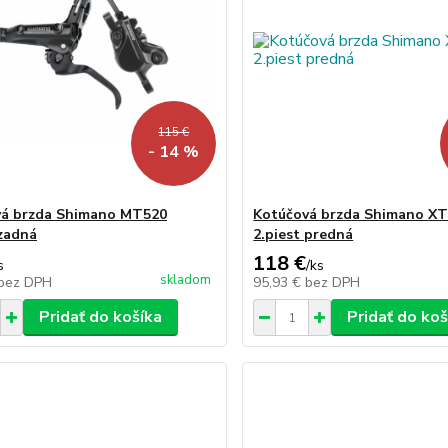
115 €
- 14 %
vá brzda Shimano MT520
Kotúčová brzda Shimano XT
 zadná
2.piest predná
118 €
s
/
ks
skladom
bez DPH
95,93 €
bez DPH
Pridať do košíka
Pridať do koš