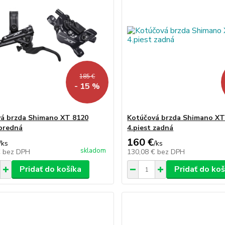
185 €
- 15 %
á brzda Shimano XT 8120
Kotúčová brzda Shimano XT
 predná
4.piest zadná
160 €
/
ks
/
ks
skladom
€
bez DPH
130,08 €
bez DPH
Pridať do košíka
Pridať do koš