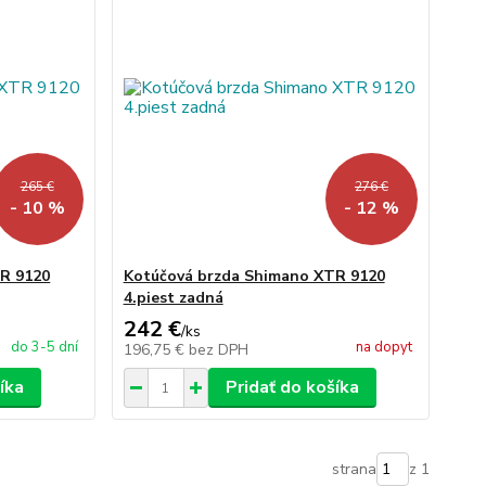
265 €
276 €
- 10 %
- 12 %
R 9120
Kotúčová brzda Shimano XTR 9120
4.piest zadná
242 €
/
ks
do 3-5 dní
na dopyt
196,75 €
bez DPH
íka
Pridať do košíka
strana
z 1