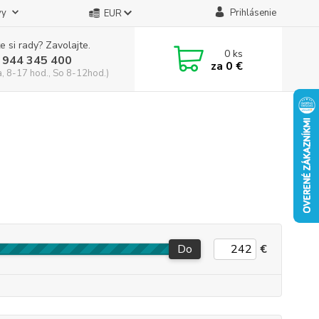
vy
Prihlásenie
EUR
e si rady? Zavolajte.
0
ks
 944 345 400
za
0 €
a, 8-17 hod., So 8-12hod.)
Do
€