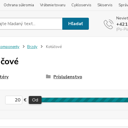
Ochrana súkromia
Vrátenie tovaru
Cykloservis
Skiservis
Sprá
Neviet
Hľadať
+421
(Po-Pi
Komponenty
Brzdy
Kotúčové
čové
téry
Príslušenstvo
€
Od