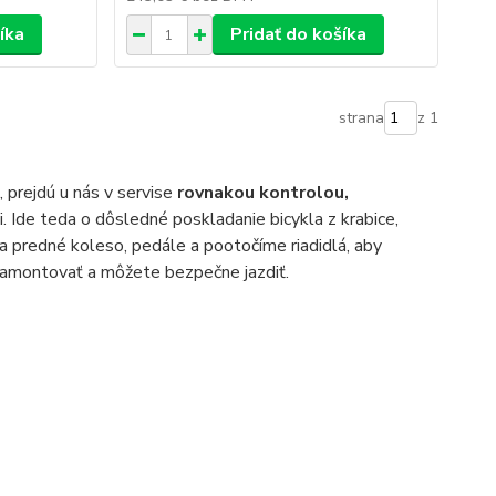
íka
Pridať do košíka
strana
z 1
, prejdú u nás v servise
rovnakou kontrolou,
i. Ide teda o dôsledné poskladanie bicykla z krabice,
a predné koleso, pedále a pootočíme riadidlá, aby
 namontovať a môžete bezpečne jazdiť.