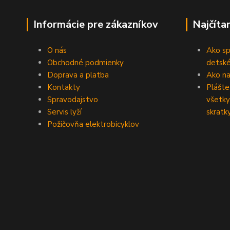
Informácie pre zákazníkov
Najčíta
O nás
Ako sp
Obchodné podmienky
detské
Doprava a platba
Ako na 
Kontakty
Plášte
Spravodajstvo
všetky
Servis lyží
skratk
Požičovňa elektrobicyklov