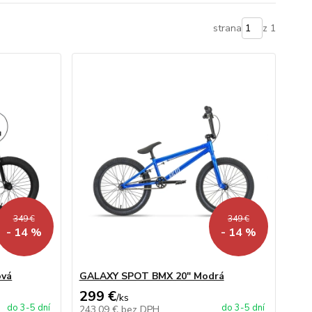
strana
z 1
349 €
349 €
- 14 %
- 14 %
ová
GALAXY SPOT BMX 20" Modrá
299 €
/
ks
do 3-5 dní
do 3-5 dní
243,09 €
bez DPH