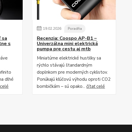
19
.
02
.
2026
Poradňa
ď sa
Recenzia: Coospo AP-B1 –
tne s
Univerzálna mini elektrická
pumpa pre cestu aj mtb
ráve
Miniatúrne elektrické hustilky sa
rýchlo stávajú štandardným
finito
doplnkom pre moderných cyklistov.
na dlhé
Ponúkajú kľúčovú výhodu oproti CO2
 celé
bombičkám – sú opako...
čítať celé