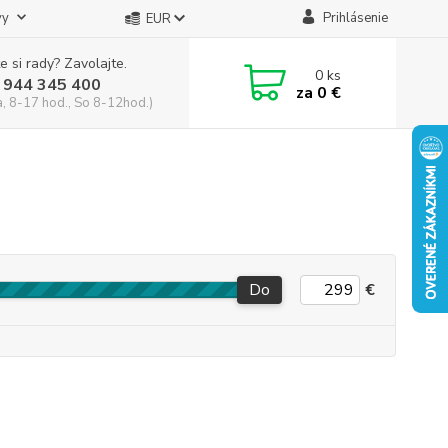
vy
Prihlásenie
EUR
e si rady? Zavolajte.
0
ks
 944 345 400
za
0 €
a, 8-17 hod., So 8-12hod.)
Do
€