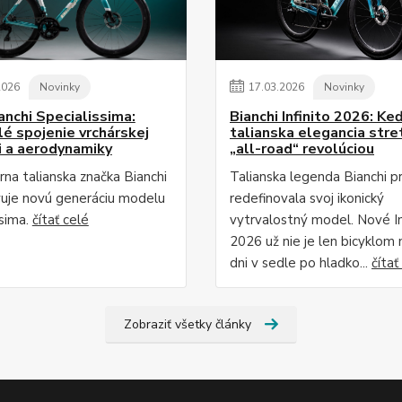
2026
Novinky
17
.
03
.
2026
Novinky
anchi Specialissima:
Bianchi Infinito 2026: Ke
é spojenie vrchárskej
talianska elegancia stre
i a aerodynamiky
„all-road“ revolúciou
na talianska značka Bianchi
Talianska legenda Bianchi p
uje novú generáciu modelu
redefinovala svoj ikonický
ssima.
čítať celé
vytrvalostný model. Nové In
2026 už nie je len bicyklom 
dni v sedle po hladko...
čítať
Zobraziť všetky články