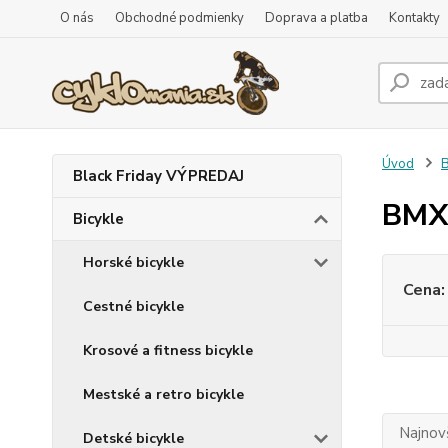
O nás
Obchodné podmienky
Doprava a platba
Kontakty
Úvod
B
Black Friday VÝPREDAJ
BMX 
Bicykle
Horské bicykle
Cena:
Cestné bicykle
Krosové a fitness bicykle
Mestské a retro bicykle
Najnov
Detské bicykle