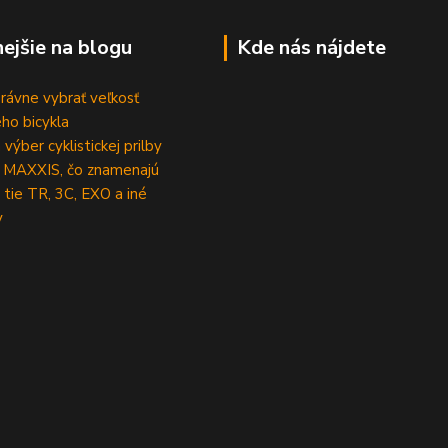
nejšie na blogu
Kde nás nájdete
rávne vybrať veľkosť
ho bicykla
výber cyklistickej prilby
 MAXXIS, čo znamenajú
 tie TR, 3C, EXO a iné
y