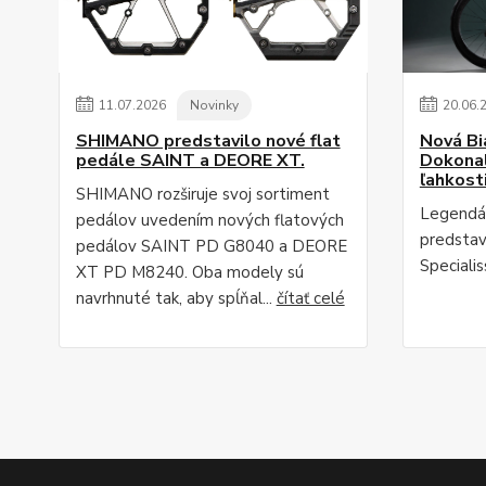
11
.
07
.
2026
Novinky
20
.
06
.
SHIMANO predstavilo nové flat
Nová Bi
pedále SAINT a DEORE XT.
Dokonal
ľahkost
SHIMANO rozširuje svoj sortiment
Legendár
pedálov uvedením nových flatových
predstav
pedálov SAINT PD G8040 a DEORE
Speciali
XT PD M8240. Oba modely sú
navrhnuté tak, aby spĺňal...
čítať celé