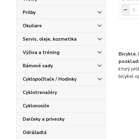
Prilby
Okuliare
Servis, oleje, kozmetika
Výživa a tréning
Bicykle
,
posklad
Rámové sady
ktorý prí
bicykel o
Cyklopočítače / Hodinky
Cyklotrenažéry
Cyklonosiče
Darčeky a prívesky
Odrážadlá