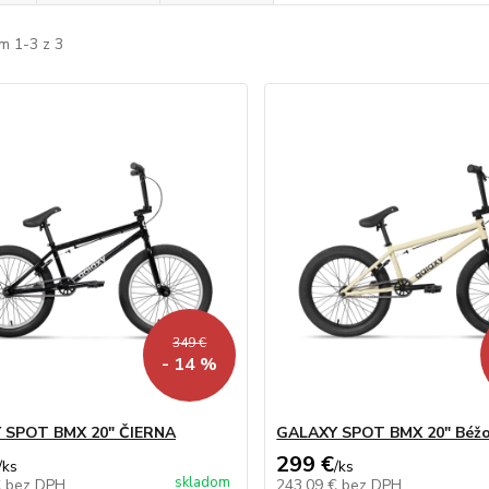
m 1-3 z 3
349 €
- 14 %
 SPOT BMX 20" ČIERNA
GALAXY SPOT BMX 20" Béž
299 €
/
ks
/
ks
skladom
€
bez DPH
243,09 €
bez DPH