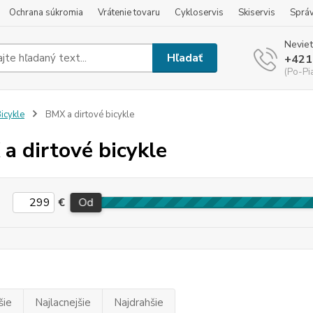
Ochrana súkromia
Vrátenie tovaru
Cykloservis
Skiservis
Sprá
Neviet
Hľadať
+421
(Po-Pi
icykle
BMX a dirtové bicykle
a dirtové bicykle
€
Od
šie
Najlacnejšie
Najdrahšie