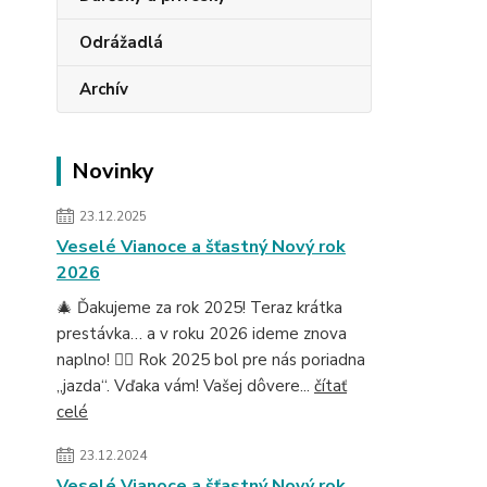
Odrážadlá
Archív
Novinky
23.12.2025
Veselé Vianoce a šťastný Nový rok
2026
🎄 Ďakujeme za rok 2025! Teraz krátka
prestávka… a v roku 2026 ideme znova
naplno! 🚴‍♂️ Rok 2025 bol pre nás poriadna
„jazda“. Vďaka vám! Vašej dôvere...
čítať
celé
23.12.2024
Veselé Vianoce a šťastný Nový rok