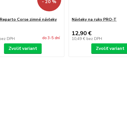
- 20 %
 Reparto Corse zimné návleky
Návleky na ruky PRO-T
12,90 €
do 3-5 dní
bez DPH
10,49 €
bez DPH
Zvoliť variant
Zvoliť variant