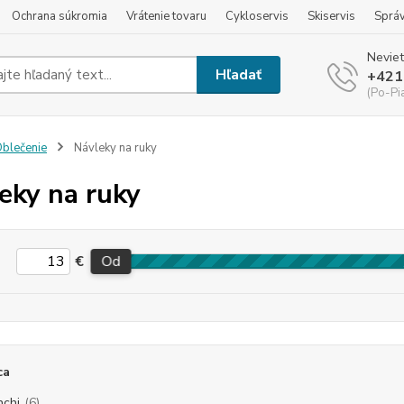
Ochrana súkromia
Vrátenie tovaru
Cykloservis
Skiservis
Sprá
Neviet
Hľadať
+421
(Po-Pi
blečenie
Návleky na ruky
eky na ruky
€
Od
ca
nchi
(6)