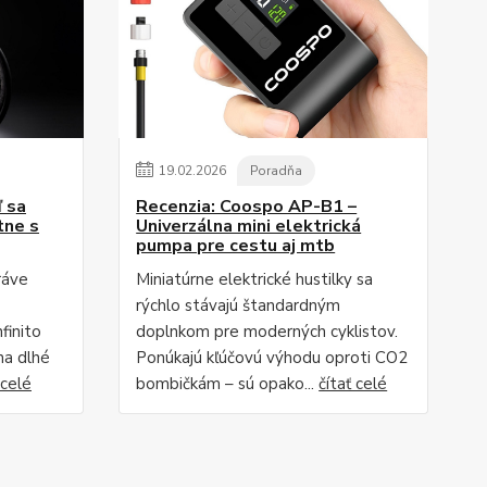
19
.
02
.
2026
Poradňa
ď sa
Recenzia: Coospo AP-B1 –
tne s
Univerzálna mini elektrická
pumpa pre cestu aj mtb
ráve
Miniatúrne elektrické hustilky sa
rýchlo stávajú štandardným
finito
doplnkom pre moderných cyklistov.
na dlhé
Ponúkajú kľúčovú výhodu oproti CO2
 celé
bombičkám – sú opako...
čítať celé