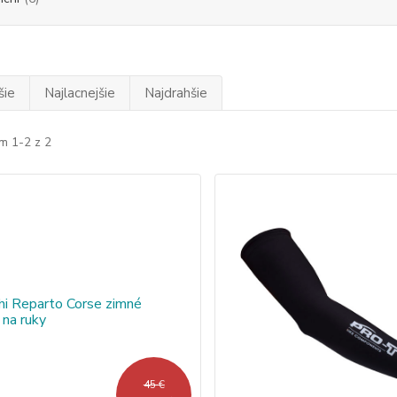
šie
Najlacnejšie
Najdrahšie
m 1-2 z 2
45 €