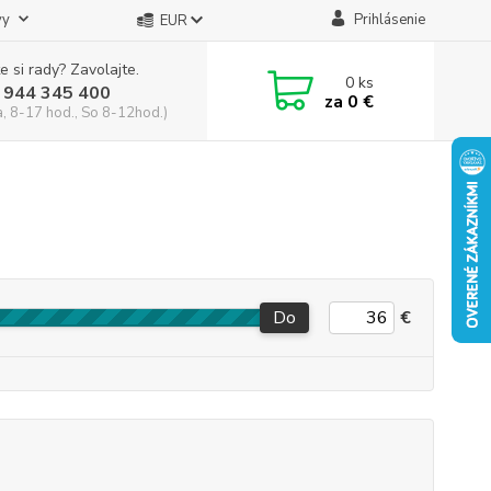
vy
Prihlásenie
EUR
e si rady? Zavolajte.
0
ks
 944 345 400
za
0 €
a, 8-17 hod., So 8-12hod.)
Do
€