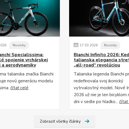
2026
Novinky
17
.
03
.
2026
Novinky
anchi Specialissima:
Bianchi Infinito 2026: Ke
é spojenie vrchárskej
talianska elegancia stre
i a aerodynamiky
„all-road“ revolúciou
na talianska značka Bianchi
Talianska legenda Bianchi p
uje novú generáciu modelu
redefinovala svoj ikonický
ssima.
čítať celé
vytrvalostný model. Nové In
2026 už nie je len bicyklom 
dni v sedle po hladko...
čítať
Zobraziť všetky články