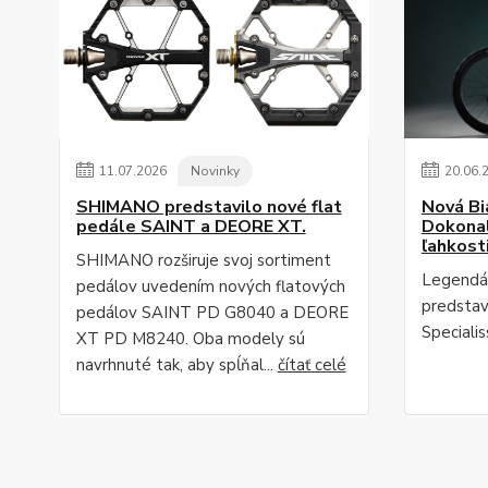
11
.
07
.
2026
Novinky
20
.
06
.
SHIMANO predstavilo nové flat
Nová Bi
pedále SAINT a DEORE XT.
Dokonal
ľahkost
SHIMANO rozširuje svoj sortiment
Legendár
pedálov uvedením nových flatových
predstav
pedálov SAINT PD G8040 a DEORE
Speciali
XT PD M8240. Oba modely sú
navrhnuté tak, aby spĺňal...
čítať celé