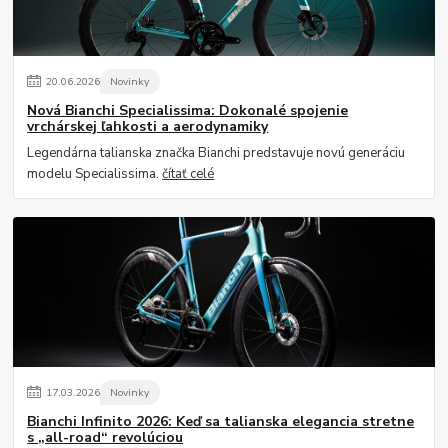
20
.
06
.
2026
Novinky
Nová Bianchi Specialissima: Dokonalé spojenie
vrchárskej ľahkosti a aerodynamiky
Legendárna talianska značka Bianchi predstavuje novú generáciu
modelu Specialissima.
čítať celé
17
.
03
.
2026
Novinky
Bianchi Infinito 2026: Keď sa talianska elegancia stretne
s „all-road“ revolúciou