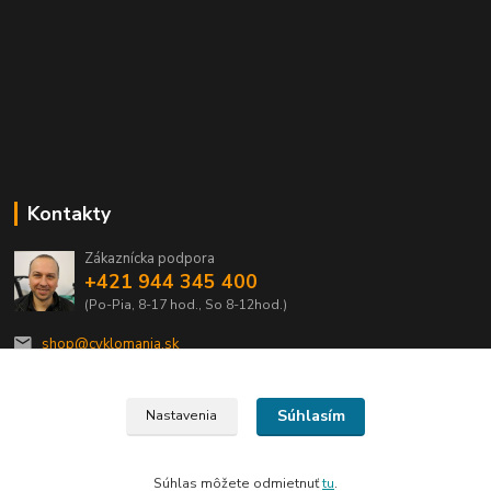
Kontakty
Zákaznícka podpora
+421 944 345 400
(Po-Pia, 8-17 hod., So 8-12hod.)
shop@cyklomania.sk
Súhlasím
Nastavenia
Súhlas môžete odmietnuť
tu
.