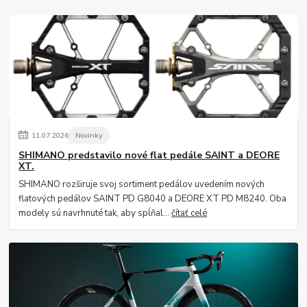
11
.
07
.
2026
Novinky
SHIMANO predstavilo nové flat pedále SAINT a DEORE
XT.
SHIMANO rozširuje svoj sortiment pedálov uvedením nových
flatových pedálov SAINT PD G8040 a DEORE XT PD M8240. Oba
modely sú navrhnuté tak, aby spĺňal...
čítať celé