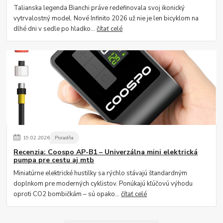
Talianska legenda Bianchi práve redefinovala svoj ikonický
vytrvalostný model. Nové Infinito 2026 už nie je len bicyklom na
dlhé dni v sedle po hladko...
čítať celé
19
.
02
.
2026
Poradňa
Recenzia: Coospo AP-B1 – Univerzálna mini elektrická
pumpa pre cestu aj mtb
Miniatúrne elektrické hustilky sa rýchlo stávajú štandardným
doplnkom pre moderných cyklistov. Ponúkajú kľúčovú výhodu
oproti CO2 bombičkám – sú opako...
čítať celé