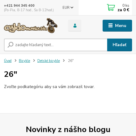
0
ks
+421 944 345 400
EUR
za
0 €
(Po-Pia, 8-17 hod., So 8-12hod.)
Menu
Hľadať
Úvod
Bicykle
Detské bicykle
26"
26"
Zvoľte podkategóriu aby sa vám zobrazil tovar.
Novinky z nášho blogu