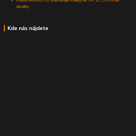
Plášte MAXXIS, čo znamenajú všetky tie TR, 3C, EXO a iné
skratky
Kde nás nájdete