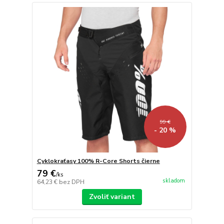
99 €
- 20 %
Cyklokraťasy 100% R-Core Shorts čierne
79 €
/
ks
skladom
64,23 €
bez DPH
Zvoliť variant