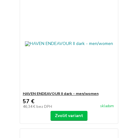
HAVEN ENDEAVOUR II dark - men/women
57 €
skladom
46,34 €
bez DPH
Zvoliť variant