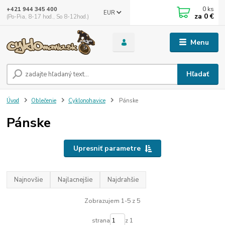
0
ks
+421 944 345 400
EUR
za
0 €
(Po-Pia, 8-17 hod., So 8-12hod.)
Menu
Hľadať
Úvod
Oblečenie
Cyklonohavice
Pánske
Pánske
Upresniť parametre
Najnovšie
Najlacnejšie
Najdrahšie
Zobrazujem 1-5 z 5
strana
z 1