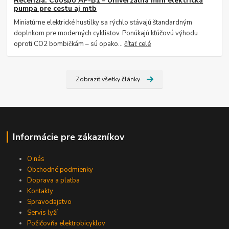
Recenzia: Coospo AP-B1 – Univerzálna mini elektrická
pumpa pre cestu aj mtb
Miniatúrne elektrické hustilky sa rýchlo stávajú štandardným
doplnkom pre moderných cyklistov. Ponúkajú kľúčovú výhodu
oproti CO2 bombičkám – sú opako...
čítať celé
Zobraziť všetky články
Informácie pre zákazníkov
O nás
Obchodné podmienky
Doprava a platba
Kontakty
Spravodajstvo
Servis lyží
Požičovňa elektrobicyklov