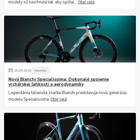
modely sú navrhnuté tak, aby spĺňal...
čítať celé
20
.
06
.
2026
Novinky
Nová Bianchi Specialissima: Dokonalé spojenie
vrchárskej ľahkosti a aerodynamiky
Legendárna talianska značka Bianchi predstavuje novú generáciu
modelu Specialissima.
čítať celé