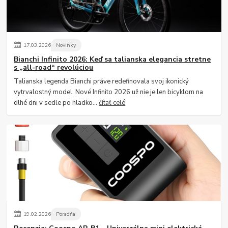
17
.
03
.
2026
Novinky
Bianchi Infinito 2026: Keď sa talianska elegancia stretne
s „all-road“ revolúciou
Talianska legenda Bianchi práve redefinovala svoj ikonický
vytrvalostný model. Nové Infinito 2026 už nie je len bicyklom na
dlhé dni v sedle po hladko...
čítať celé
19
.
02
.
2026
Poradňa