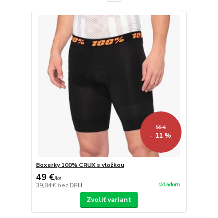
55 €
- 11 %
Boxerky 100% CRUX s vložkou
49 €
/
ks
skladom
39,84 €
bez DPH
Zvoliť variant