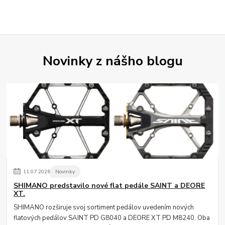
Novinky z nášho blogu
11
.
07
.
2026
Novinky
SHIMANO predstavilo nové flat pedále SAINT a DEORE
XT.
SHIMANO rozširuje svoj sortiment pedálov uvedením nových
flatových pedálov SAINT PD G8040 a DEORE XT PD M8240. Oba