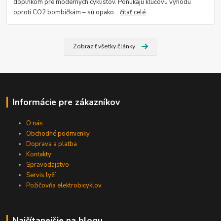
doplnkom pre moderných cyklistov. Ponúkajú kľúčovú výhodu
oproti CO2 bombičkám – sú opako...
čítať celé
Zobraziť všetky články
Informácie pre zákazníkov
O nás
Obchodné podmienky
Doprava a platba
Kontakty
Spravodajstvo
Servis lyží
Požičovňa elektrobicyklov
Najčítanejšie na blogu