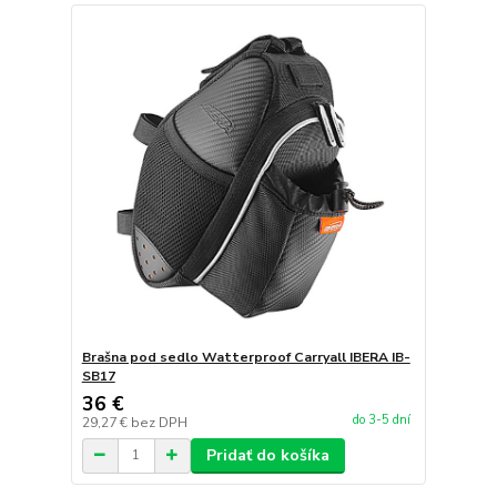
Brašna pod sedlo Watterproof Carryall IBERA IB-
SB17
36 €
do 3-5 dní
29,27 €
bez DPH
Pridať do košíka