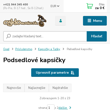
0
ks
+421 944 345 400
EUR
za
0 €
(Po-Pia, 8-17 hod., So 8-12hod.)
Menu
Hľadať
Úvod
Príslušenstvo
Kapsičky a Tašky
Podsedlové kapsičky
Podsedlové kapsičky
Upresniť parametre
Najnovšie
Najlacnejšie
Najdrahšie
Zobrazujem 1-20 z 23
strana
z 2
ďalšie