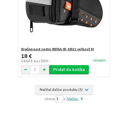
Brašna pod sedlo IBERA IB-SB11 veľkosť M
18 €
skladom
14,63 €
bez DPH
Pridať do košíka
Načítať ďalšie produkty (3)
strana
z 2
ďalšie