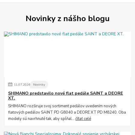
Novinky z nášho blogu
11
.
07
.
2026
Novinky
SHIMANO predstavilo nové flat pedále SAINT a DEORE
XT.
SHIMANO rozširuje svoj sortiment pedálov uvedením nových
flatových pedálov SAINT PD G8040 a DEORE XT PD M8240. Oba
modely sú navrhnuté tak, aby spĺňal...
čítať celé