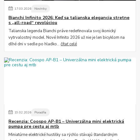
17
.
03
.
2026
Novinky
Bianchi Infinito 2026: Keď sa talianska elegancia stretne
s „all-road“ revolúciou
Talianska legenda Bianchi práve redefinovala svoj ikonický
vytrvalostný model. Nové Infinito 2026 už nie je len bicyklom na
dlhé dni v sedle po hladko...
čítať celé
19
.
02
.
2026
Poradňa
Recenzia: Coospo AP-B1 – Univerzálna mini elektrická
pumpa pre cestu aj mtb
Miniatúrne elektrické hustilky sa rýchlo stávajú štandardným