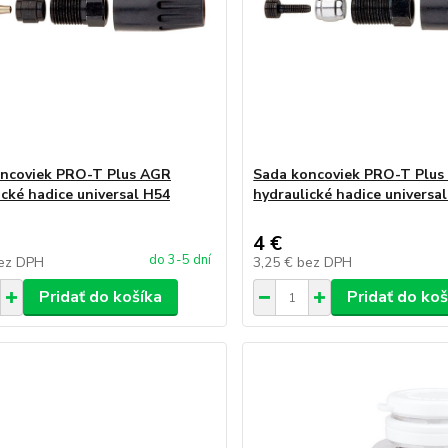
ncoviek PRO-T Plus AGR
Sada koncoviek PRO-T Plu
ické hadice universal H54
hydraulické hadice universa
4 €
do 3-5 dní
ez DPH
3,25 €
bez DPH
Pridať do košíka
Pridať do koš