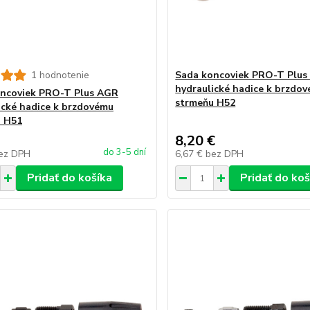
1 hodnotenie
Sada koncoviek PRO-T Plu
hydraulické hadice k brzdo
ncoviek PRO-T Plus AGR
strmeňu H52
ické hadice k brzdovému
u H51
8,20 €
do 3-5 dní
ez DPH
6,67 €
bez DPH
Pridať do košíka
Pridať do koš