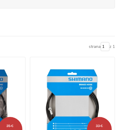
strana
z 1
35 €
33 €