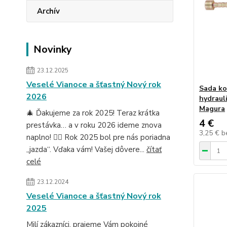
Archív
Novinky
23.12.2025
Veselé Vianoce a šťastný Nový rok
Sada ko
2026
hydraul
Magura
🎄 Ďakujeme za rok 2025! Teraz krátka
4 €
prestávka… a v roku 2026 ideme znova
3,25 €
b
naplno! 🚴‍♂️ Rok 2025 bol pre nás poriadna
„jazda“. Vďaka vám! Vašej dôvere...
čítať
celé
23.12.2024
Veselé Vianoce a šťastný Nový rok
2025
Milí zákazníci, prajeme Vám pokojné