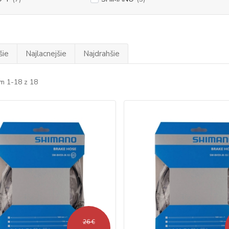
šie
Najlacnejšie
Najdrahšie
m 1-18 z 18
26 €