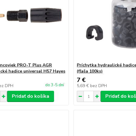
ncoviek PRO-T Plus AGR
Príchytka hydraulické hadi
ické hadice universal H57 Hayes
(fľaša 100ks)
7 €
do 3-5 dní
ez DPH
5,69 €
bez DPH
Pridať do košíka
Pridať do koš