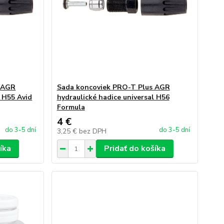
s AGR
Sada koncoviek PRO-T Plus AGR
l H55 Avid
hydraulické hadice universal H56
Formula
4 €
do 3-5 dní
do 3-5 dní
3,25 €
bez DPH
íka
Pridať do košíka