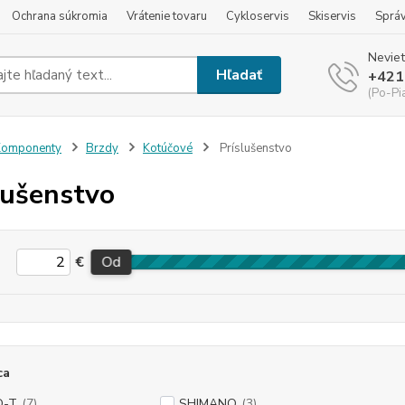
Ochrana súkromia
Vrátenie tovaru
Cykloservis
Skiservis
Sprá
Neviet
Hľadať
+421
(Po-Pi
Komponenty
Brzdy
Kotúčové
Príslušenstvo
lušenstvo
€
Od
ca
O-T
(7)
SHIMANO
(3)