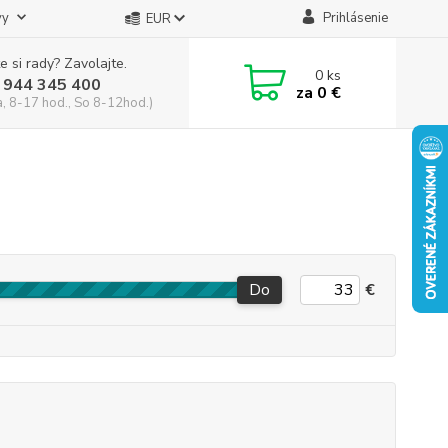
vy
Prihlásenie
EUR
e si rady? Zavolajte.
0
ks
 944 345 400
za
0 €
a, 8-17 hod., So 8-12hod.)
Do
€