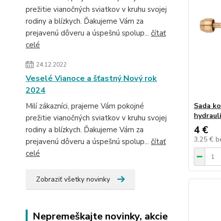
prežitie vianočných sviatkov v kruhu svojej
rodiny a blízkych. Ďakujeme Vám za
prejavenú dôveru a úspešnú spolup...
čítať
celé
24.12.2022
Veselé Vianoce a šťastný Nový rok
2024
Milí zákazníci, prajeme Vám pokojné
Sada ko
hydraul
prežitie vianočných sviatkov v kruhu svojej
4 €
rodiny a blízkych. Ďakujeme Vám za
3,25 €
b
prejavenú dôveru a úspešnú spolup...
čítať
celé
Zobraziť všetky novinky
Nepremeškajte novinky, akcie