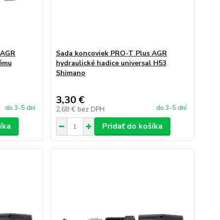
s AGR
Sada koncoviek PRO-T Plus AGR
vému
hydraulické hadice universal H53
Shimano
3,30 €
do 3-5 dní
do 3-5 dní
2,68 €
bez DPH
íka
Pridať do košíka