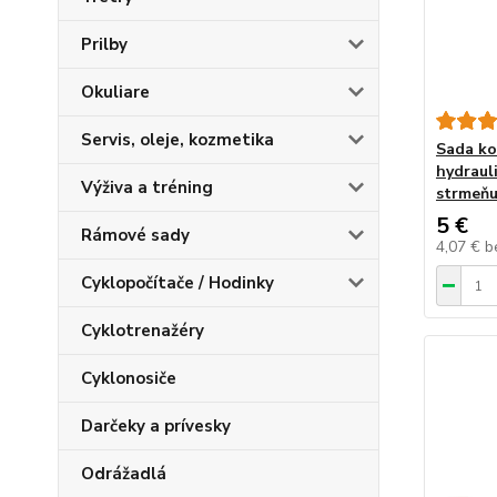
Prilby
Okuliare
Servis, oleje, kozmetika
Sada ko
hydraul
Výživa a tréning
strmeň
5 €
Rámové sady
4,07 €
b
Cyklopočítače / Hodinky
Cyklotrenažéry
Cyklonosiče
Darčeky a prívesky
Odrážadlá