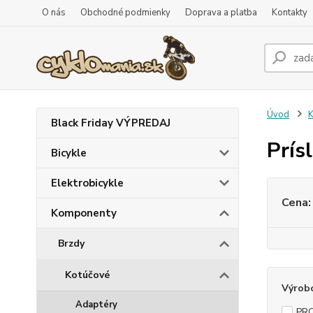
O nás
Obchodné podmienky
Doprava a platba
Kontakty
Úvod
Black Friday VÝPREDAJ
Prís
Bicykle
Elektrobicykle
Cena:
Komponenty
Brzdy
Kotúčové
Výrob
Adaptéry
PR