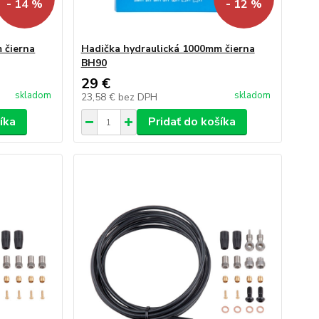
- 14 %
- 12 %
 čierna
Hadička hydraulická 1000mm čierna
BH90
29 €
skladom
skladom
23,58 €
bez DPH
íka
Pridať do košíka