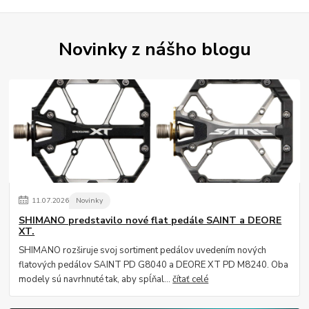
Novinky z nášho blogu
11
.
07
.
2026
Novinky
SHIMANO predstavilo nové flat pedále SAINT a DEORE
XT.
SHIMANO rozširuje svoj sortiment pedálov uvedením nových
flatových pedálov SAINT PD G8040 a DEORE XT PD M8240. Oba
modely sú navrhnuté tak, aby spĺňal...
čítať celé