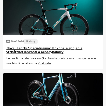
20
.
06
.
2026
Novinky
Nová Bianchi Specialissima: Dokonalé spojenie
vrchárskej ľahkosti a aerodynamiky
Legendárna talianska značka Bianchi predstavuje novú generáciu
modelu Specialissima.
čítať celé