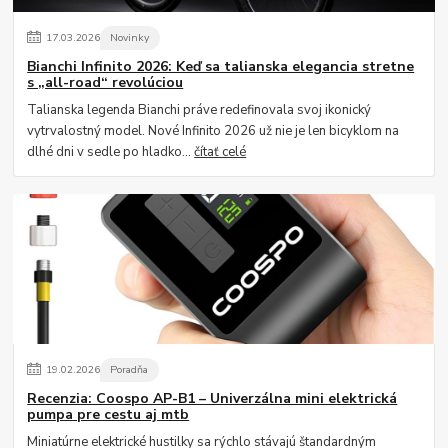
17
.
03
.
2026
Novinky
Bianchi Infinito 2026: Keď sa talianska elegancia stretne
s „all-road“ revolúciou
Talianska legenda Bianchi práve redefinovala svoj ikonický
vytrvalostný model. Nové Infinito 2026 už nie je len bicyklom na
dlhé dni v sedle po hladko...
čítať celé
19
.
02
.
2026
Poradňa
Recenzia: Coospo AP-B1 – Univerzálna mini elektrická
pumpa pre cestu aj mtb
Miniatúrne elektrické hustilky sa rýchlo stávajú štandardným