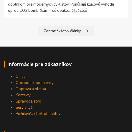
doplnkom pre moderných cyklistov. Ponúkajú kľúčovú výhodu
oproti CO2 bombičkám – sú opako...
čítať celé
Zobraziť všetky články
Informácie pre zákazníkov
O nás
Obchodné podmienky
Doprava a platba
Kontakty
Spravodajstvo
Servis lyží
Požičovňa elektrobicyklov