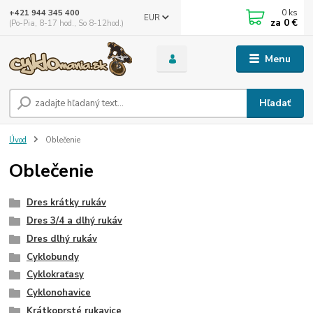
0
ks
+421 944 345 400
EUR
za
0 €
(Po-Pia, 8-17 hod., So 8-12hod.)
Menu
Hľadať
Úvod
Oblečenie
Oblečenie
Dres krátky rukáv
Dres 3/4 a dlhý rukáv
Dres dlhý rukáv
Cyklobundy
Cyklokraťasy
Cyklonohavice
Krátkoprsté rukavice