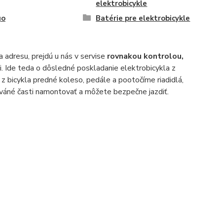
elektrobicykle
go
Batérie pre elektrobicykle
a adresu, prejdú u nás v servise
rovnakou kontrolou,
ni. Ide teda o dôsledné poskladanie elektrobicykla z
z bicykla predné koleso, pedále a pootočíme riadidlá,
ováné časti namontovať a môžete bezpečne jazdiť.