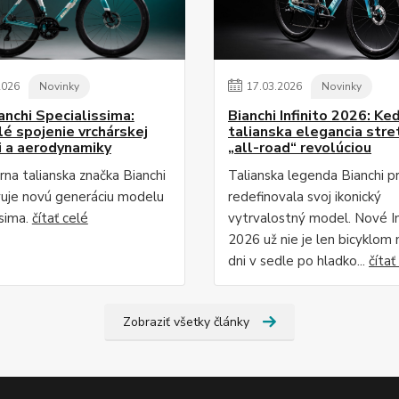
2026
Novinky
17
.
03
.
2026
Novinky
anchi Specialissima:
Bianchi Infinito 2026: Ke
é spojenie vrchárskej
talianska elegancia stre
i a aerodynamiky
„all-road“ revolúciou
na talianska značka Bianchi
Talianska legenda Bianchi p
uje novú generáciu modelu
redefinovala svoj ikonický
ssima.
čítať celé
vytrvalostný model. Nové In
2026 už nie je len bicyklom 
dni v sedle po hladko...
čítať
Zobraziť všetky články