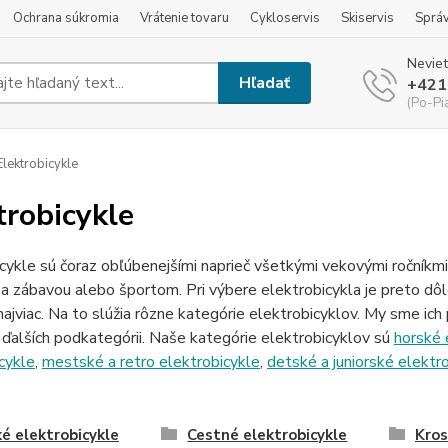
Ochrana súkromia
Vrátenie tovaru
Cykloservis
Skiservis
Sprá
Neviet
Hľadať
+421
(Po-Pi
lektrobicykle
trobicykle
cykle sú čoraz obľúbenejšími naprieč všetkými vekovými ročníkmi 
 za zábavou alebo športom. Pri výbere elektrobicykla je preto dôl
najviac. Na to slúžia rôzne kategórie elektrobicyklov. My sme ich p
ďalších podkategórii. Naše kategórie elektrobicyklov sú
horské 
cykle
,
mestské a retro elektrobicykle
,
detské a juniorské elektr
é elektrobicykle
Cestné elektrobicykle
Kros