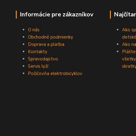
Informácie pre zákazníkov
Najčíta
O nás
Ako sp
Obchodné podmienky
detské
Doprava a platba
Ako na 
Kontakty
Plášte
Spravodajstvo
všetky
Servis lyží
skratk
Požičovňa elektrobicyklov