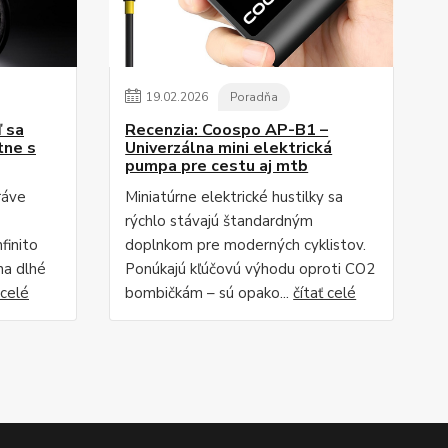
19
.
02
.
2026
Poradňa
ď sa
Recenzia: Coospo AP-B1 –
tne s
Univerzálna mini elektrická
pumpa pre cestu aj mtb
ráve
Miniatúrne elektrické hustilky sa
rýchlo stávajú štandardným
finito
doplnkom pre moderných cyklistov.
na dlhé
Ponúkajú kľúčovú výhodu oproti CO2
 celé
bombičkám – sú opako...
čítať celé