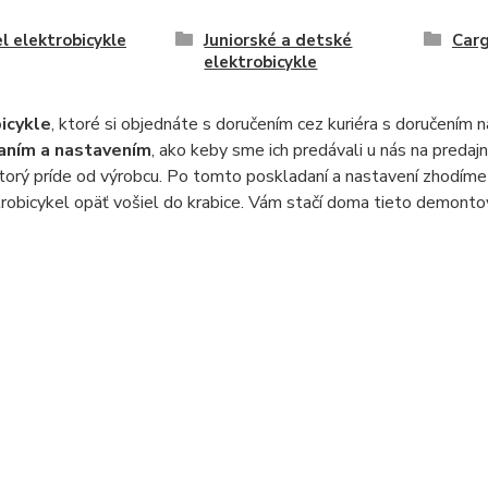
l elektrobicykle
Juniorské a detské
Car
elektrobicykle
icykle
, ktoré si objednáte s doručením cez kuriéra s doručením n
aním a nastavením
, ako keby sme ich predávali u nás na predaj
ktorý príde od výrobcu. Po tomto poskladaní a nastavení zhodíme 
robicykel opäť vošiel do krabice. Vám stačí doma tieto demont