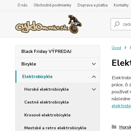
O nás
Obchodné podmienky
Doprava a platba
Kontakty
Úvod
E
Black Friday VÝPREDAJ
Elek
Bicykle
Elektrobicykle
Elektrobi
práce, či
Horské elektrobicykle
používať 
následne 
Cestné elektrobicykle
elektrobi
Krosové elektrobicykle
Horsk
Mestské a retro elektrobicykle