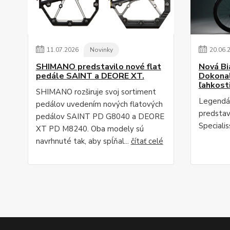
11
.
07
.
2026
Novinky
20
.
06
.
SHIMANO predstavilo nové flat
Nová Bi
pedále SAINT a DEORE XT.
Dokonal
ľahkost
SHIMANO rozširuje svoj sortiment
Legendár
pedálov uvedením nových flatových
predstav
pedálov SAINT PD G8040 a DEORE
Speciali
XT PD M8240. Oba modely sú
navrhnuté tak, aby spĺňal...
čítať celé