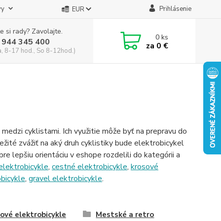
vy
Prihlásenie
EUR
e si rady? Zavolajte.
0
ks
 944 345 400
za
0 €
a, 8-17 hod., So 8-12hod.)
medzi cyklistami. Ich využitie môže byť na prepravu do
ežité zvážiť na aký druh cyklistiky bude elektrobicykel
re lepšiu orientáciu v eshope rozdelili do kategórii a
elektrobicykle
,
cestné elektrobicykle
,
krosové
obicykle
,
gravel elektrobicykle
.
ové elektrobicykle
Mestské a retro