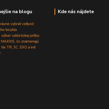
nejšie na blogu
Kde nás nájdete
rávne vybrať veľkosť
ho bicykla
výber cyklistickej prilby
 MAXXIS, čo znamenajú
 tie TR, 3C, EXO a iné
y