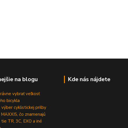
nejšie na blogu
Kde nás nájdete
rávne vybrať veľkosť
ho bicykla
výber cyklistickej prilby
 MAXXIS, čo znamenajú
 tie TR, 3C, EXO a iné