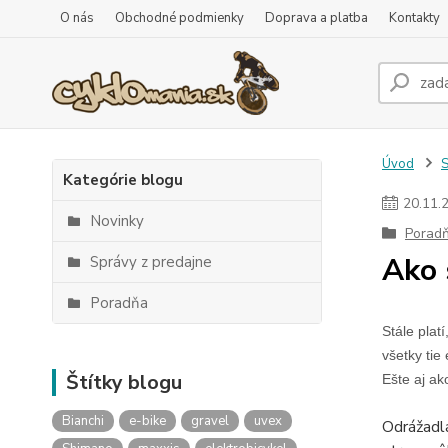
O nás
Obchodné podmienky
Doprava a platba
Kontakty
Úvod
S
Kategórie blogu
20
.
11
.
Novinky
Porad
Ako 
Správy z predajne
Poradňa
Stále plat
všetky ti
Štítky blogu
Ešte aj ak
Bianchi
e-bike
gravel
uvex
Odrážadl