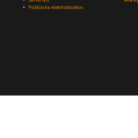
Servis lyží
skratk
Požičovňa elektrobicyklov