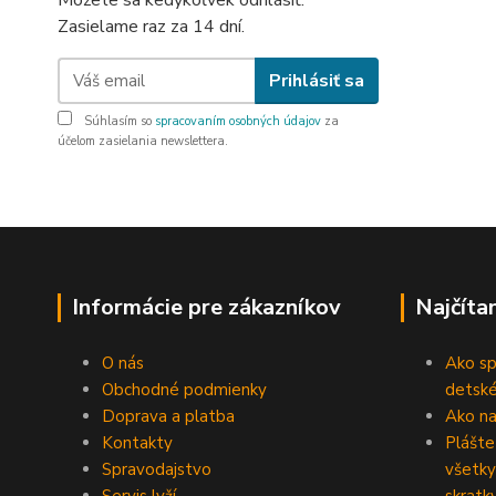
Môžete sa kedykoľvek odhlásiť.
Zasielame raz za 14 dní.
Prihlásiť sa
Súhlasím so
spracovaním osobných údajov
za
účelom zasielania newslettera.
Informácie pre zákazníkov
Najčíta
O nás
Ako sp
Obchodné podmienky
detské
Doprava a platba
Ako na 
Kontakty
Plášte
Spravodajstvo
všetky