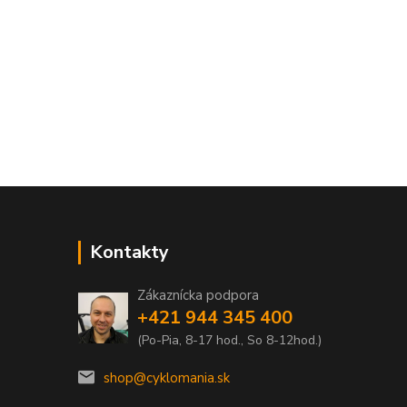
Kontakty
Zákaznícka podpora
+421 944 345 400
(Po-Pia, 8-17 hod., So 8-12hod.)
shop@cyklomania.sk