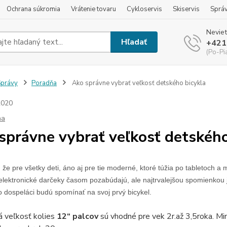
Ochrana súkromia
Vrátenie tovaru
Cykloservis
Skiservis
Sprá
Neviet
Hľadať
+421
(Po-Pi
právy
Poradňa
Ako správne vybrať veľkosť detského bicykla
2020
ňa
správne vybrať veľkosť detského
í, že pre všetky deti, áno aj pre tie moderné, ktoré túžia po tabletoc
e elektronické darčeky časom pozabúdajú, ale najtrvalejšou spomienko
o dospeláci budú spomínať na svoj prvý bicykel.
á veľkosť kolies
12“ palcov
sú vhodné pre vek 2r.až 3,5roka. Mi