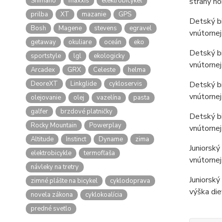
Shimano
maxxis
elektrobicykel
strany nô
prilba
XT
mazanie
GPS
Detský bi
Bosh
Magene
stevens
egravel
vnútornej
getaway
okuliare
oceán
eko
Detský bi
sportstyle
lgl
ekologicky
vnútornej
Arcadex
GRX
Celeste
helma
DeoreXT
Linkglide
cykloservis
Detský bi
vnútornej
olejovanie
olej
vazelína
pasta
galfer
brzdové platničky
Detský bi
Rocky Mountain
Powerplay
vnútornej
Altitude
Instinct
Dyname
zima
Juniorský
elektrobicykle
termofľaša
vnútornej
návleky na tretry
Juniorský
zimné plášte na bicykel
cyklodoprava
výška di
novela zákona
cyklokoalícia
predné svetlo