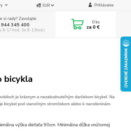
vy
Prihlásenie
EUR
e si rady? Zavolajte.
0
ks
 944 345 400
za
0 €
a, 8-17 hod., So 8-12hod.)
 bicykla
h a mobiloch je krásnym a nezabudnuteľným darčekom bicykel. Na
u je bicykel pod vianočným stromčekom alebo k narodeninám.
nimálna výška dieťaťa 90cm. Minimálna dĺžka vnútornej