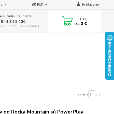
vy
Prihlásenie
EUR
e si rady? Zavolajte.
0
ks
 944 345 400
za
0 €
a, 8-17 hod., So 8-12hod.)
strana
z 1
ov od Rocky Mountain sú PowerPlay