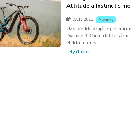
Altitude a Instinct s 
07
.
11
.
2021
Novinky
Už v predchádzajúcej generácii
Dyname 3.0 bolo cítiť to súznen
elektromotory.
celý článok