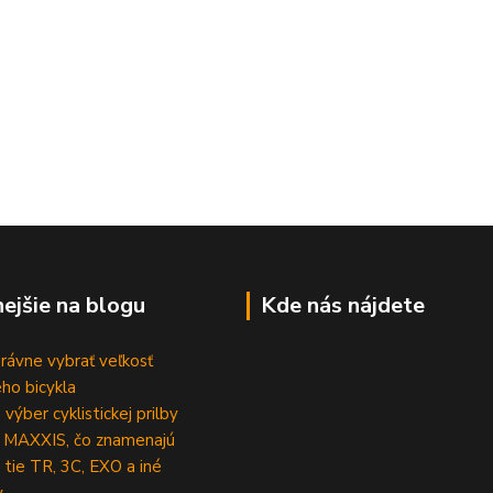
nejšie na blogu
Kde nás nájdete
rávne vybrať veľkosť
ho bicykla
výber cyklistickej prilby
 MAXXIS, čo znamenajú
 tie TR, 3C, EXO a iné