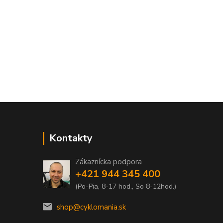
Kontakty
Zákaznícka podpora
+421 944 345 400
(Po-Pia, 8-17 hod., So 8-12hod.)
shop@cyklomania.sk