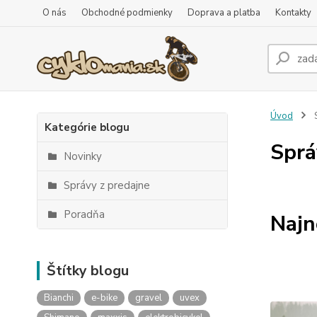
O nás
Obchodné podmienky
Doprava a platba
Kontakty
Úvod
Kategórie blogu
Sprá
Novinky
Správy z predajne
Poradňa
Najn
Štítky blogu
Bianchi
e-bike
gravel
uvex