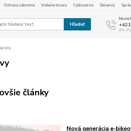
Ochrana súkromia
Vrátenie tovaru
Cykloservis
Skiservis
Sprá
Neviet
Hľadať
+421
(Po-Pi
Správy
vy
ovšie články
Nová generácia e-bike