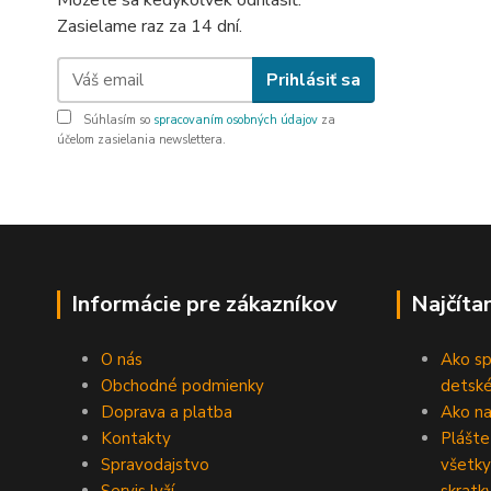
Môžete sa kedykoľvek odhlásiť.
Zasielame raz za 14 dní.
Prihlásiť sa
Súhlasím so
spracovaním osobných údajov
za
účelom zasielania newslettera.
Informácie pre zákazníkov
Najčíta
O nás
Ako sp
Obchodné podmienky
detské
Doprava a platba
Ako na 
Kontakty
Plášte
Spravodajstvo
všetky