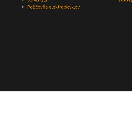
Servis lyží
skratk
Požičovňa elektrobicyklov