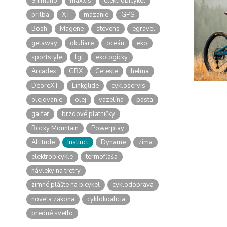
Shimano
maxxis
elektrobicykel
prilba
XT
mazanie
GPS
Bosh
Magene
stevens
egravel
getaway
okuliare
oceán
eko
sportstyle
lgl
ekologicky
Arcadex
GRX
Celeste
helma
DeoreXT
Linkglide
cykloservis
olejovanie
olej
vazelína
pasta
galfer
brzdové platničky
Rocky Mountain
Powerplay
Altitude
Instinct
Dyname
zima
elektrobicykle
termofľaša
návleky na tretry
zimné plášte na bicykel
cyklodoprava
novela zákona
cyklokoalícia
predné svetlo