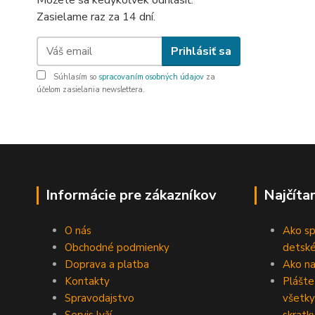
Môžete sa kedykoľvek odhlásiť.
Zasielame raz za 14 dní.
Prihlásiť sa
Súhlasím so
spracovaním osobných údajov
za
účelom zasielania newslettera.
Informácie pre zákazníkov
Najčíta
O nás
Ako sp
Obchodné podmienky
detské
Doprava a platba
Ako na 
Kontakty
Plášte
Spravodajstvo
všetky