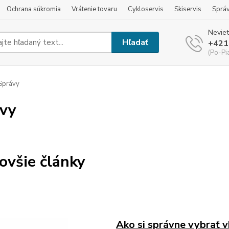
Ochrana súkromia
Vrátenie tovaru
Cykloservis
Skiservis
Sprá
Neviet
Hľadať
+421
(Po-Pi
Správy
vy
ovšie články
Ako si správne vybrať v