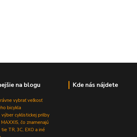
nejšie na blogu
Kde nás nájdete
rávne vybrať veľkosť
ho bicykla
výber cyklistickej prilby
 MAXXIS, čo znamenajú
 tie TR, 3C, EXO a iné