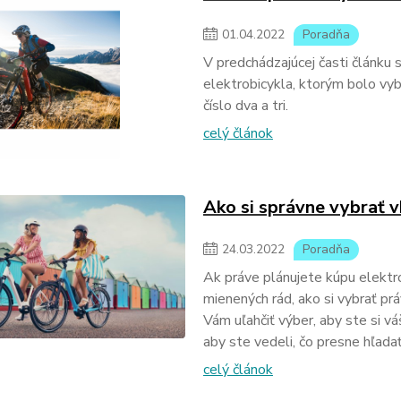
01
.
04
.
2022
Poradňa
V predchádzajúcej časti článku s
elektrobicykla, ktorým bolo vyb
číslo dva a tri.
celý článok
Ako si správne vybrať v
24
.
03
.
2022
Poradňa
Ak práve plánujete kúpu elektro
mienených rád, ako si vybrať prá
Vám uľahčiť výber, aby ste si vá
aby ste vedeli, čo presne hľadať
celý článok