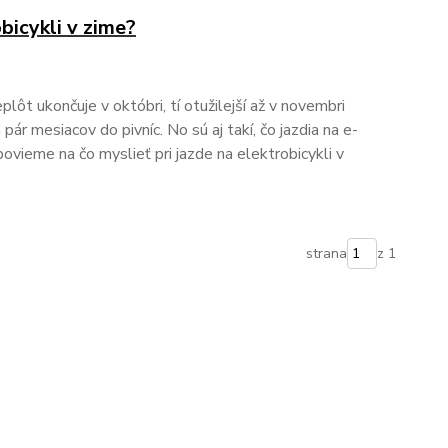
bicykli v zime?
ôt ukončuje v októbri, tí otužilejší až v novembri
pár mesiacov do pivníc. No sú aj takí, čo jazdia na e-
 povieme na čo myslieť pri jazde na elektrobicykli v
strana
z 1