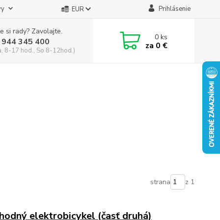
vy
Prihlásenie
EUR
e si rady? Zavolajte.
0
ks
 944 345 400
za
0 €
a, 8-17 hod., So 8-12hod.)
strana
z 1
hodný elektrobicykel (časť druhá)