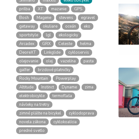
Shimano
maxxis
elektrobicykel
prilba
XT
mazanie
GPS
Bosh
Magene
stevens
egravel
getaway
okuliare
oceán
eko
sportstyle
lgl
ekologicky
Arcadex
GRX
Celeste
helma
DeoreXT
Linkglide
cykloservis
olejovanie
olej
vazelína
pasta
galfer
brzdové platničky
Rocky Mountain
Powerplay
Altitude
Instinct
Dyname
zima
elektrobicykle
termofľaša
návleky na tretry
zimné plášte na bicykel
cyklodoprava
novela zákona
cyklokoalícia
predné svetlo