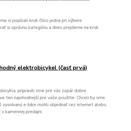
me si popísali krok číslo jedna pri výbere
rať si správnu kategóriu a dnes prejdeme na krok
hodný elektrobicykel (časť prvá)
bicykla, pripravili sme pre vás zopár dobre
ve ten najvhodnejší pre vaše použitie. Chceli by sme
š vysnívaný e-bike mohli objednať cez internet alebo,
 v kamennej predajni.