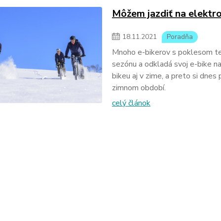
Môžem jazdiť na elektro
18
.
11
.
2021
Poradňa
Mnoho e-bikerov s poklesom tepl
sezónu a odkladá svoj e-bike na 
bikeu aj v zime, a preto si dnes
zimnom období.
celý článok