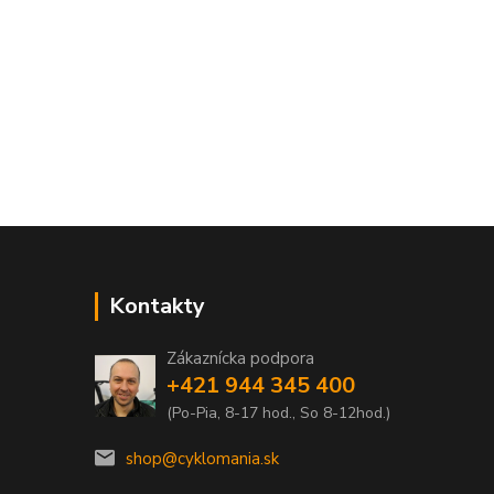
Kontakty
Zákaznícka podpora
+421 944 345 400
(Po-Pia, 8-17 hod., So 8-12hod.)
shop@cyklomania.sk