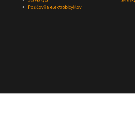
Servis lyží
skratk
Požičovňa elektrobicyklov