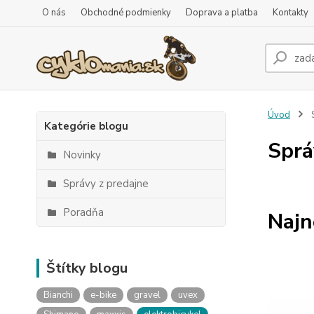
O nás
Obchodné podmienky
Doprava a platba
Kontakty
Úvod
Kategórie blogu
Sprá
Novinky
Správy z predajne
Poradňa
Najn
Štítky blogu
Bianchi
e-bike
gravel
uvex