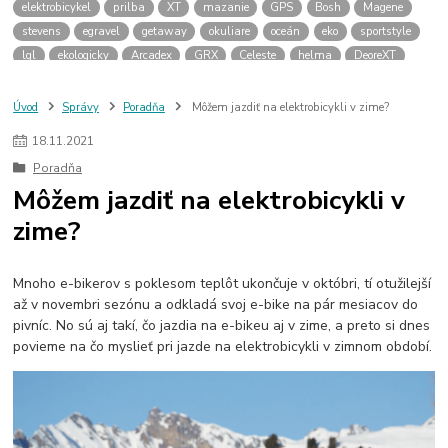
elektrobicykel
prilba
XT
mazanie
GPS
Bosh
Magene
stevens
egravel
getaway
okuliare
oceán
eko
sportstyle
lgl
ekologicky
Arcadex
GRX
Celeste
helma
DeoreXT
Linkglide
cykloservis
olejovanie
olej
vazelína
pasta
galfer
brzdové platničky
Rocky Mountain
Powerplay
Altitude
Úvod
Správy
Poradňa
Môžem jazdiť na elektrobicykli v zime?
Instinct
Dyname
zima
elektrobicykle
termofľaša
18
.
11
.
2021
návleky na tretry
zimné plášte na bicykel
cyklodoprava
Poradňa
novela zákona
cyklokoalícia
predné svetlo
Môžem jazdiť na elektrobicykli v
zime?
Mnoho e-bikerov s poklesom teplôt ukončuje v októbri, tí otužilejší
až v novembri sezónu a odkladá svoj e-bike na pár mesiacov do
pivníc. No sú aj takí, čo jazdia na e-bikeu aj v zime, a preto si dnes
povieme na čo myslieť pri jazde na elektrobicykli v zimnom období.