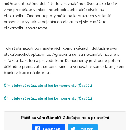
môžete dať batériu dobiť. Je to z rovnakého dôvodu ako keď v
zime prenášate vonkom notebook alebo akúkoľvek inú
elektroniku. Zmenou teploty môže na kontaktoch vzniknúť
orosenie, a vy tak zapojením do elektrickej siete môžete
elektroniku zoskratovať.
Pokiaľ ste jazdili po nasolených komunikáciach, dôkladne svoj
elektrobicykel opláchnite. Agresívna soľ sa nekamráti hlavne s
reťazou, kazetou a prevodníkom. Komponenty je vhodné potom
dôkladne premazať, ale tomu sme sa venovali v samostatnej sérii
článkov, ktoré nájdete tu:
Čím olejovať reťaz, ale aj iné komponenty (Časť 1.)
Čím olejovať reťaz, ale aj iné komponenty (Časť 2.)
Páčil sa vám článok? Zdieľajte ho s priateľmi
Facebook
Twitter