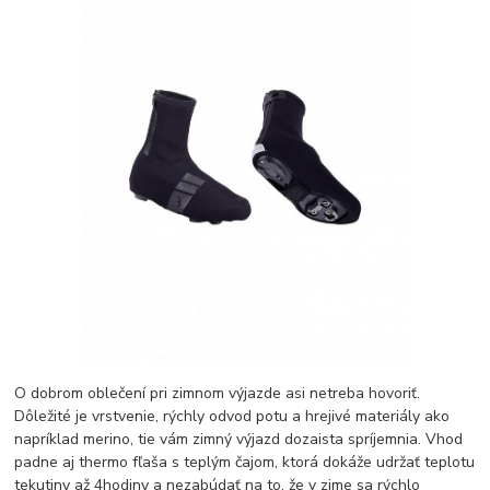
O dobrom oblečení pri zimnom výjazde asi netreba hovoriť.
Dôležité je vrstvenie, rýchly odvod potu a hrejivé materiály ako
napríklad merino, tie vám zimný výjazd dozaista spríjemnia. Vhod
padne aj thermo fľaša s teplým čajom, ktorá dokáže udržať teplotu
tekutiny až 4hodiny a nezabúdať na to, že v zime sa rýchlo