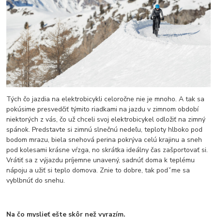
Tých čo jazdia na elektrobicykli celoročne nie je mnoho. A tak sa
pokúsime presvedčiť týmito riadkami na jazdu v zimnom období
niektorých z vás, čo už chceli svoj elektrobicykel odložiť na zimný
spánok. Predstavte si zimnú slnečnú nedeľu, teploty hlboko pod
bodom mrazu, biela snehová perina pokrýva celú krajinu a sneh
pod kolesami krásne vŕzga, no skrátka ideálny čas zašportovať si.
Vrátiť sa z výjazdu príjemne unavený, sadnúť doma k teplému
nápoju a užiť si teplo domova. Znie to dobre, tak podˇme sa
vyblbnúť do snehu.
Na čo myslieť ešte skôr než vyrazím.