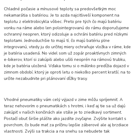
Chladné počasie a mínusové teploty sa predovšetkým moc
nekamarátia s batériou. Je to azda najcitliveší komponent na
teplotu z elektrobicykla vôbec. Preto pre tých čo majú batériu
vonku na ráme alebo len polointegrovanú do rámu doporučujeme
ochranný neopren, ktorý odizoluje a ochráni batériu pred nízkymi
teplotami. Jednoduchšie to majú tí, čo majú batériu plne
integrovanú, vtedy ju do určitej miery ochraňuje vložka v ráme, kde
je batéria usadená. No videl som už zopár proaktívnych zimných
e-bikerov, ktorí si zakúpili alebo ušili neoprén na rámovú trubku,
kde je batéria uložená. Vďaka tomu si o málinko predĺžia dojazd v
zimnom období, ktorý je oproti letu o niekoľko percent kratší, na to
určite nezabudnite pri plánovaní dĺžky trasy.
Vhodné pneumatiky vám celý výjazd v zime môžu spríjemniť. A
teraz nehovorím o pneumatikách s hrotmi, i keď aj tie sa už dajú
zakúpiť v našich končinách ale stále je to zriedkavý sortiment.
Postačí obuť širšie plášte ako jazdíte zvyčajne. Zvýšite kontakt s
povrchom, čo bude mať za príčinu lepšie záberové ale aj brzdiace
vlastnosti. Zvýši sa trakcia a na snehu sa nebudete tak