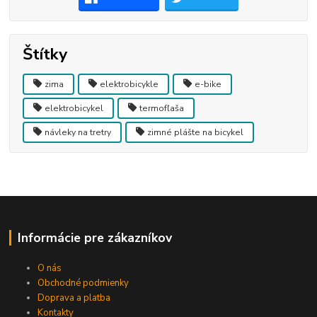
Štítky
zima
elektrobicykle
e-bike
elektrobicykel
termofľaša
návleky na tretry
zimné plášte na bicykel
Informácie pre zákazníkov
O nás
Obchodné podmienky
Doprava a platba
Kontakty