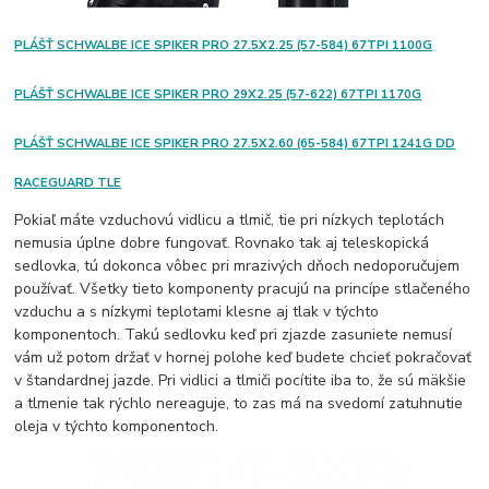
PLÁŠŤ SCHWALBE ICE SPIKER PRO 27.5X2.25 (57-584) 67TPI 1100G
PLÁŠŤ SCHWALBE ICE SPIKER PRO 29X2.25 (57-622) 67TPI 1170G
PLÁŠŤ SCHWALBE ICE SPIKER PRO 27.5X2.60 (65-584) 67TPI 1241G DD
RACEGUARD TLE
Pokiaľ máte vzduchovú vidlicu a tlmič, tie pri nízkych teplotách
nemusia úplne dobre fungovať. Rovnako tak aj teleskopická
sedlovka, tú dokonca vôbec pri mrazivých dňoch nedoporučujem
používať. Všetky tieto komponenty pracujú na princípe stlačeného
vzduchu a s nízkymi teplotami klesne aj tlak v týchto
komponentoch. Takú sedlovku keď pri zjazde zasuniete nemusí
vám už potom držať v hornej polohe keď budete chcieť pokračovať
v štandardnej jazde. Pri vidlici a tlmiči pocítite iba to, že sú mäkšie
a tlmenie tak rýchlo nereaguje, to zas má na svedomí zatuhnutie
oleja v týchto komponentoch.