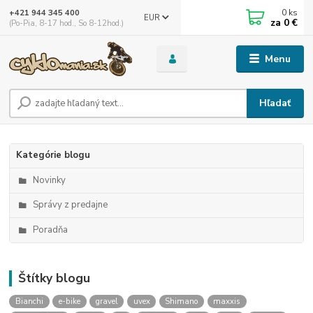
0
ks
+421 944 345 400
EUR
za
0 €
(Po-Pia, 8-17 hod., So 8-12hod.)
Menu
Hľadať
Kategórie blogu
Novinky
Správy z predajne
Poradňa
Štítky blogu
Bianchi
e-bike
gravel
uvex
Shimano
maxxis