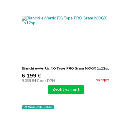
Bianchi e-Vertic FX-Type PRO Sram NX/GX 1x12sp
6 199 €
na dopyt
5 039,84 €
bez DPH
Zvoliť variant
Doprava ZADARMO