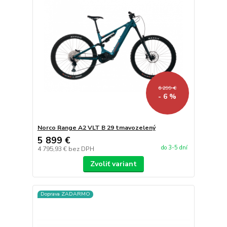
6 299 €
- 6 %
Norco Range A2 VLT B 29 tmavozelený
5 899 €
do 3-5 dní
4 795,93 €
bez DPH
Zvoliť variant
Doprava ZADARMO