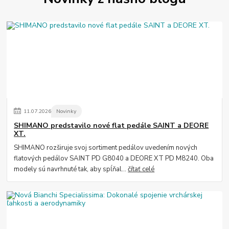
11
.
07
.
2026
Novinky
SHIMANO predstavilo nové flat pedále SAINT a DEORE
XT.
SHIMANO rozširuje svoj sortiment pedálov uvedením nových
flatových pedálov SAINT PD G8040 a DEORE XT PD M8240. Oba
modely sú navrhnuté tak, aby spĺňal...
čítať celé