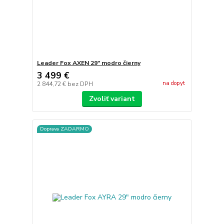
Leader Fox AXEN 29" modro čierny
3 499 €
na dopyt
2 844,72 €
bez DPH
Zvoliť variant
Doprava ZADARMO