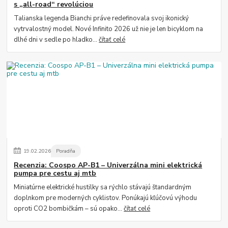
s „all-road“ revolúciou
Talianska legenda Bianchi práve redefinovala svoj ikonický
vytrvalostný model. Nové Infinito 2026 už nie je len bicyklom na
dlhé dni v sedle po hladko...
čítať celé
19
.
02
.
2026
Poradňa
Recenzia: Coospo AP-B1 – Univerzálna mini elektrická
pumpa pre cestu aj mtb
Miniatúrne elektrické hustilky sa rýchlo stávajú štandardným
doplnkom pre moderných cyklistov. Ponúkajú kľúčovú výhodu
oproti CO2 bombičkám – sú opako...
čítať celé