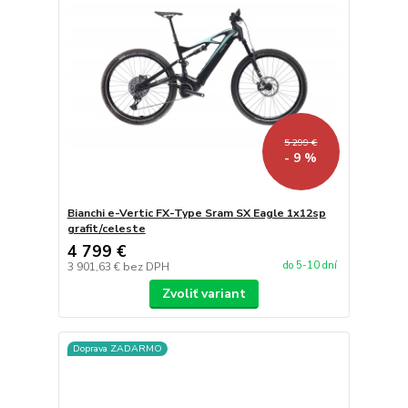
5 299 €
- 9 %
Bianchi e-Vertic FX-Type Sram SX Eagle 1x12sp
grafit/celeste
4 799 €
do 5-10 dní
3 901,63 €
bez DPH
Zvoliť variant
Doprava ZADARMO