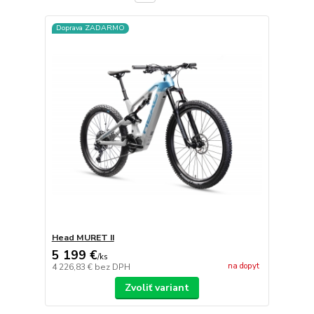
Doprava ZADARMO
Head MURET II
5 199 €
/
ks
na dopyt
4 226,83 €
bez DPH
Zvoliť variant