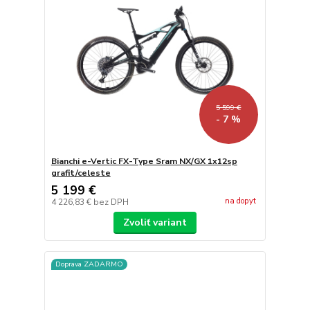
5 599 €
- 7 %
Bianchi e-Vertic FX-Type Sram NX/GX 1x12sp
grafit/celeste
5 199 €
na dopyt
4 226,83 €
bez DPH
Zvoliť variant
Doprava ZADARMO