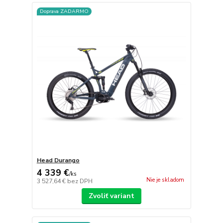
Doprava ZADARMO
Head Durango
4 339 €
/
ks
Nie je skladom
3 527,64 €
bez DPH
Zvoliť variant