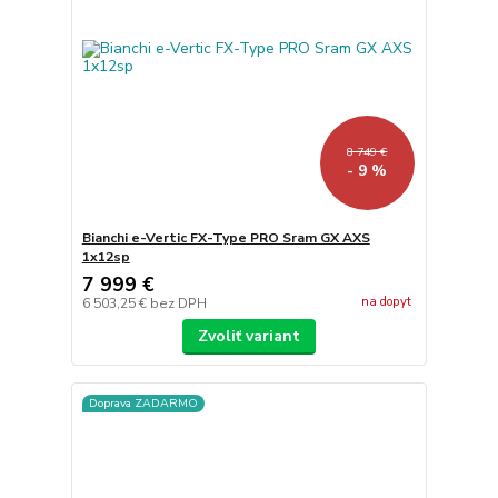
8 749 €
- 9 %
Bianchi e-Vertic FX-Type PRO Sram GX AXS
1x12sp
7 999 €
na dopyt
6 503,25 €
bez DPH
Zvoliť variant
Doprava ZADARMO