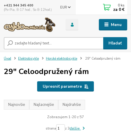
0
ks
+421 944 345 400
EUR
za
0 €
(Po-Pia, 8-17 hod., So 8-12hod.)
Menu
Hľadať
Úvod
Elektrobicykle
Horské elektrobicykle
29" Celoodpružený rám
29" Celoodpružený rám
Upresniť parametre
Najnovšie
Najlacnejšie
Najdrahšie
Zobrazujem 1-20 z 57
strana
z 3
ďalšie