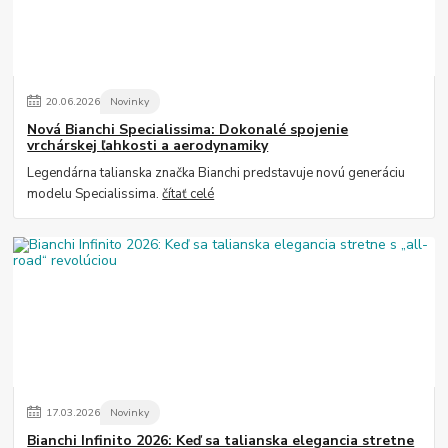
20
.
06
.
2026
Novinky
Nová Bianchi Specialissima: Dokonalé spojenie
vrchárskej ľahkosti a aerodynamiky
Legendárna talianska značka Bianchi predstavuje novú generáciu
modelu Specialissima.
čítať celé
17
.
03
.
2026
Novinky
Bianchi Infinito 2026: Keď sa talianska elegancia stretne