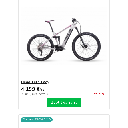
Head Terni Lady
4 159 €
/
ks
na dopyt
3 381,30 €
bez DPH
Zvoliť variant
Doprava ZADARMO