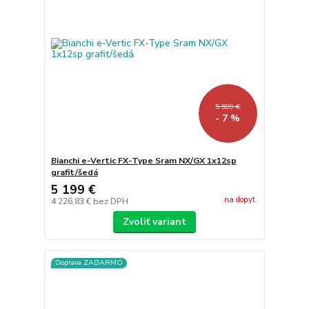
5 599 €
- 7 %
Bianchi e-Vertic FX-Type Sram NX/GX 1x12sp
grafit/šedá
5 199 €
na dopyt
4 226,83 €
bez DPH
Zvoliť variant
Doprava ZADARMO