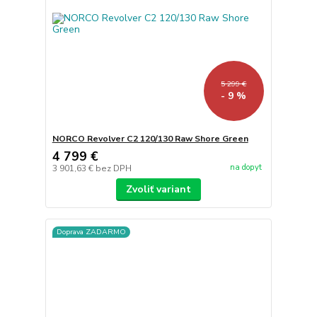
5 299 €
- 9 %
NORCO Revolver C2 120/130 Raw Shore Green
4 799 €
na dopyt
3 901,63 €
bez DPH
Zvoliť variant
Doprava ZADARMO