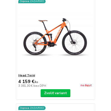
Doprava ZADARMO
Head Terni
4 159 €
/
ks
na dopyt
3 381,30 €
bez DPH
Zvoliť variant
Doprava ZADARMO