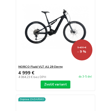
5 499 €
- 9 %
NORCO Fluid VLT A1 29 čierny
4 999 €
do 3-5 dní
4 064,23 €
bez DPH
Zvoliť variant
Doprava ZADARMO