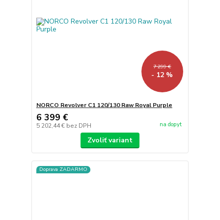
7 299 €
- 12 %
NORCO Revolver C1 120/130 Raw Royal Purple
6 399 €
na dopyt
5 202,44 €
bez DPH
Zvoliť variant
Doprava ZADARMO