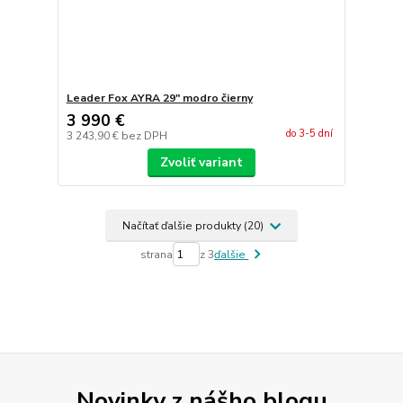
Leader Fox AYRA 29" modro čierny
3 990 €
do 3-5 dní
3 243,90 €
bez DPH
Zvoliť variant
Načítať ďalšie produkty (20)
strana
z 3
ďalšie
Novinky z nášho blogu