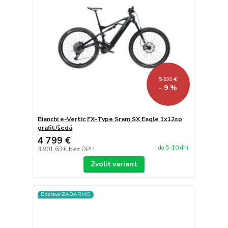
5 299 €
- 9 %
Bianchi e-Vertic FX-Type Sram SX Eagle 1x12sp
grafit/šedá
4 799 €
do 5-10 dní
3 901,63 €
bez DPH
Zvoliť variant
Doprava ZADARMO