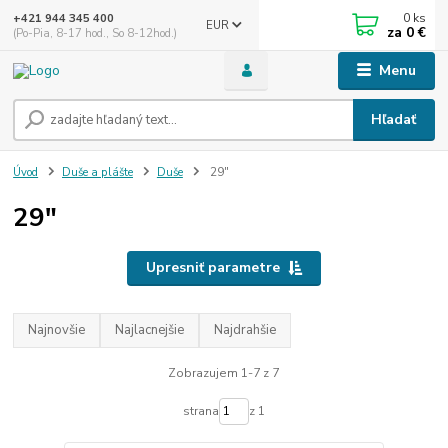
0
ks
+421 944 345 400
EUR
za
0 €
(Po-Pia, 8-17 hod., So 8-12hod.)
Menu
Hľadať
Úvod
Duše a plášte
Duše
29"
29"
Upresniť parametre
Najnovšie
Najlacnejšie
Najdrahšie
Zobrazujem 1-7 z 7
strana
z 1