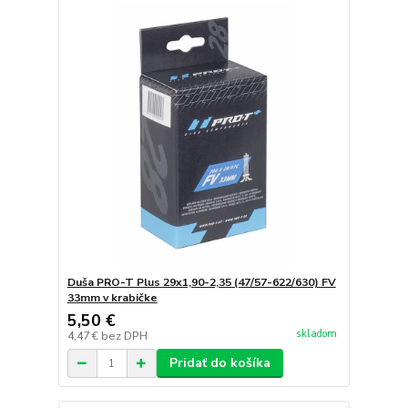
Duša PRO-T Plus 29x1,90-2,35 (47/57-622/630) FV
33mm v krabičke
5,50 €
skladom
4,47 €
bez DPH
Pridať do košíka