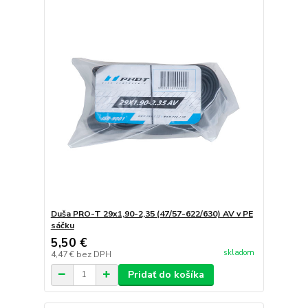
Duša PRO-T 29x1,90-2,35 (47/57-622/630) AV v PE
sáčku
5,50 €
skladom
4,47 €
bez DPH
Pridať do košíka