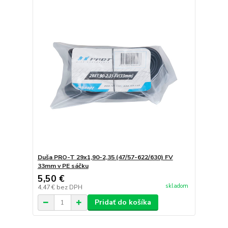
Duša PRO-T 29x1,90-2,35 (47/57-622/630) FV
33mm v PE sáčku
5,50 €
skladom
4,47 €
bez DPH
Pridať do košíka