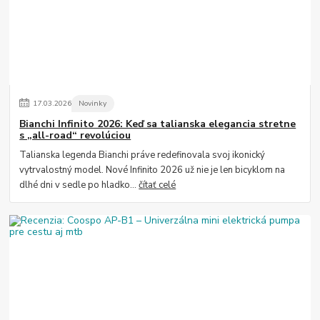
17
.
03
.
2026
Novinky
Bianchi Infinito 2026: Keď sa talianska elegancia stretne
s „all-road“ revolúciou
Talianska legenda Bianchi práve redefinovala svoj ikonický
vytrvalostný model. Nové Infinito 2026 už nie je len bicyklom na
dlhé dni v sedle po hladko...
čítať celé