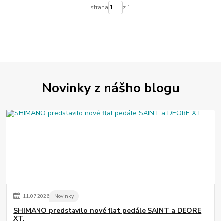
strana
z 1
Novinky z nášho blogu
11
.
07
.
2026
Novinky
SHIMANO predstavilo nové flat pedále SAINT a DEORE
XT.