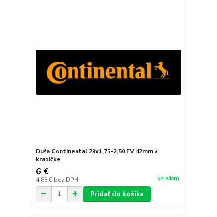
Duša Continental 29x1,75-2,50 FV 42mm v
krabičke
6 €
skladom
4,88 €
bez DPH
Pridať do košíka