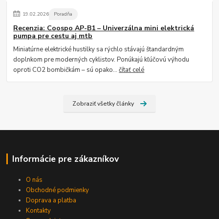
19
.
02
.
2026
Poradňa
Recenzia: Coospo AP-B1 – Univerzálna mini elektrická
pumpa pre cestu aj mtb
Miniatúrne elektrické hustilky sa rýchlo stávajú štandardným
doplnkom pre moderných cyklistov. Ponúkajú kľúčovú výhodu
oproti CO2 bombičkám – sú opako...
čítať celé
Zobraziť všetky články
Informácie pre zákazníkov
O nás
Obchodné podmienky
Doprava a platba
Kontakty