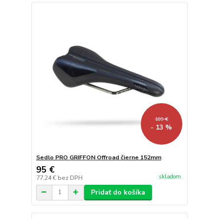
109 €
- 13 %
Sedlo PRO GRIFFON Offroad čierne 152mm
95 €
skladom
77,24 €
bez DPH
Pridať do košíka