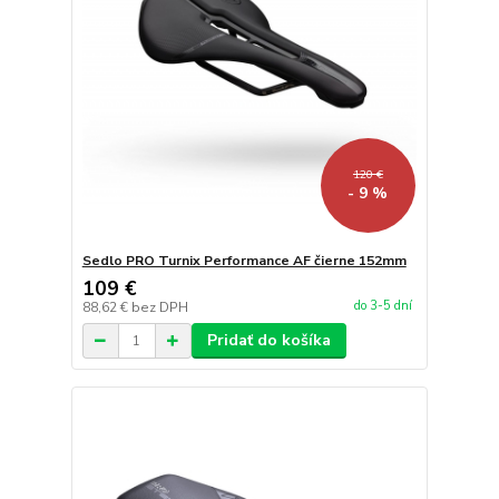
120 €
- 9 %
Sedlo PRO Turnix Performance AF čierne 152mm
109 €
do 3-5 dní
88,62 €
bez DPH
Pridať do košíka