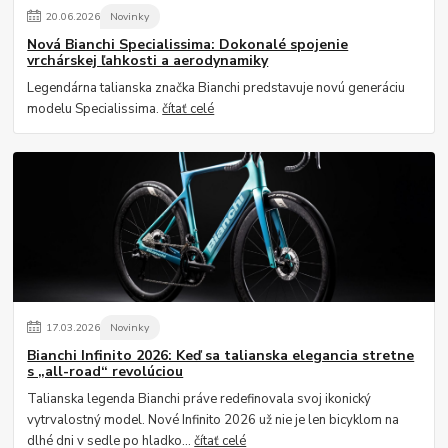
20
.
06
.
2026
Novinky
Nová Bianchi Specialissima: Dokonalé spojenie
vrchárskej ľahkosti a aerodynamiky
Legendárna talianska značka Bianchi predstavuje novú generáciu
modelu Specialissima.
čítať celé
17
.
03
.
2026
Novinky
Bianchi Infinito 2026: Keď sa talianska elegancia stretne
s „all-road“ revolúciou
Talianska legenda Bianchi práve redefinovala svoj ikonický
vytrvalostný model. Nové Infinito 2026 už nie je len bicyklom na
dlhé dni v sedle po hladko...
čítať celé