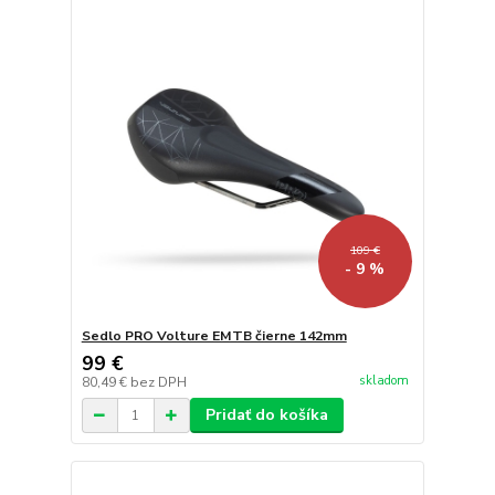
109 €
- 9 %
Sedlo PRO Volture EMTB čierne 142mm
99 €
skladom
80,49 €
bez DPH
Pridať do košíka