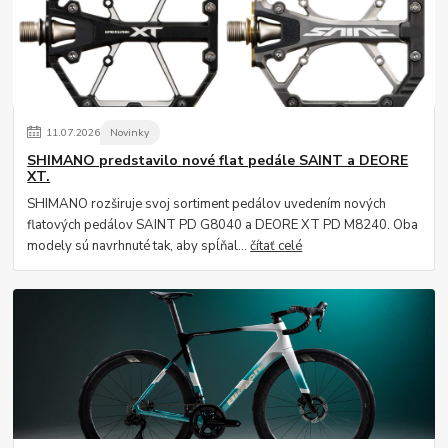
11
.
07
.
2026
Novinky
SHIMANO predstavilo nové flat pedále SAINT a DEORE
XT.
SHIMANO rozširuje svoj sortiment pedálov uvedením nových
flatových pedálov SAINT PD G8040 a DEORE XT PD M8240. Oba
modely sú navrhnuté tak, aby spĺňal...
čítať celé