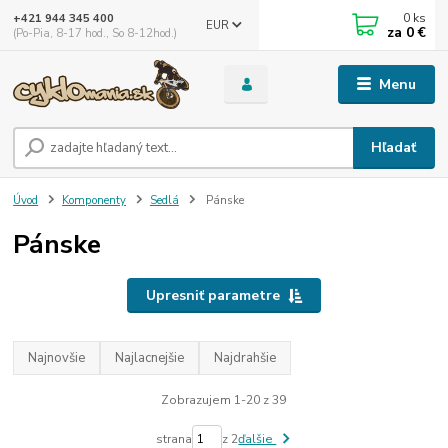
0
ks
+421 944 345 400
EUR
za
0 €
(Po-Pia, 8-17 hod., So 8-12hod.)
Menu
Hľadať
Úvod
Komponenty
Sedlá
Pánske
Pánske
Upresniť parametre
Najnovšie
Najlacnejšie
Najdrahšie
Zobrazujem 1-20 z 39
strana
z 2
ďalšie