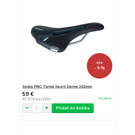
65 €
- 9 %
Sedlo PRO Turnix Sport čierne 152mm
59 €
skladom
47,97 €
bez DPH
Pridať do košíka