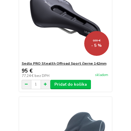
100 €
- 5 %
Sedlo PRO Stealth Offroad Sport čierne 142mm
95 €
skladom
77,24 €
bez DPH
Pridať do košíka