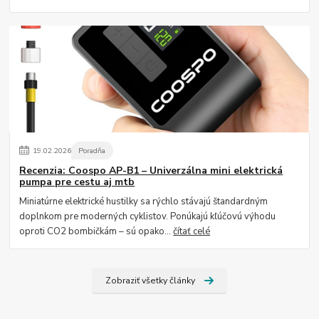
19
.
02
.
2026
Poradňa
Recenzia: Coospo AP-B1 – Univerzálna mini elektrická
pumpa pre cestu aj mtb
Miniatúrne elektrické hustilky sa rýchlo stávajú štandardným
doplnkom pre moderných cyklistov. Ponúkajú kľúčovú výhodu
oproti CO2 bombičkám – sú opako...
čítať celé
Zobraziť všetky články