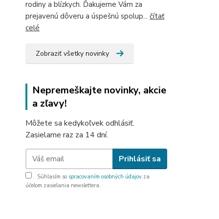
rodiny a blízkych. Ďakujeme Vám za
prejavenú dôveru a úspešnú spolup...
čítať
celé
Zobraziť všetky novinky
Nepremeškajte novinky, akcie
a zľavy!
Môžete sa kedykoľvek odhlásiť.
Zasielame raz za 14 dní.
Prihlásiť sa
Súhlasím so
spracovaním osobných údajov
za
účelom zasielania newslettera.