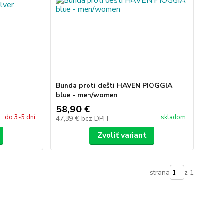
Bunda proti dešti HAVEN PIOGGIA
blue - men/women
58,90 €
do 3-5 dní
skladom
47,89 €
bez DPH
Zvoliť variant
strana
z 1