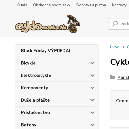
O nás
Obchodné podmienky
Doprava a platba
Kontakty
Úvod
O
Black Friday VÝPREDAJ
Cyk
Bicykle
Elektrobicykle
Páns
Komponenty
Duše a plášte
Cena:
Príslušenstvo
Batohy