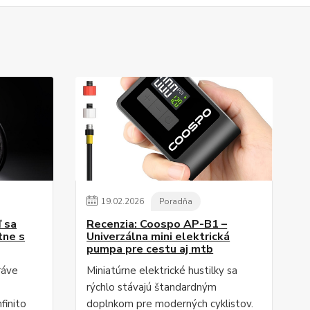
19
.
02
.
2026
Poradňa
ď sa
Recenzia: Coospo AP-B1 –
tne s
Univerzálna mini elektrická
pumpa pre cestu aj mtb
ráve
Miniatúrne elektrické hustilky sa
rýchlo stávajú štandardným
finito
doplnkom pre moderných cyklistov.