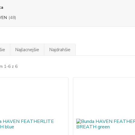
ca
VEN
(48)
šie
Najlacnejšie
Najdrahšie
m 1-6 z 6