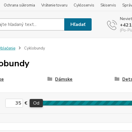
Ochrana súkromia
Vrátenie tovaru
Cykloservis
Skiservis
Sprá
Neviet
Hľadať
+421
(Po-Pi
blečenie
Cyklobundy
lobundy
ke
Dámske
Det
€
Od