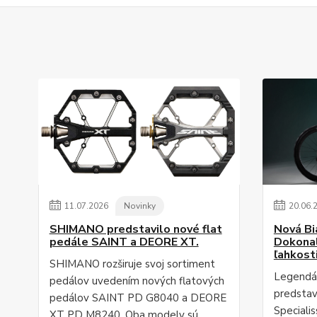
11
.
07
.
2026
Novinky
20
.
06
.
SHIMANO predstavilo nové flat
Nová Bi
pedále SAINT a DEORE XT.
Dokonal
ľahkost
SHIMANO rozširuje svoj sortiment
Legendár
pedálov uvedením nových flatových
predstav
pedálov SAINT PD G8040 a DEORE
Speciali
XT PD M8240. Oba modely sú