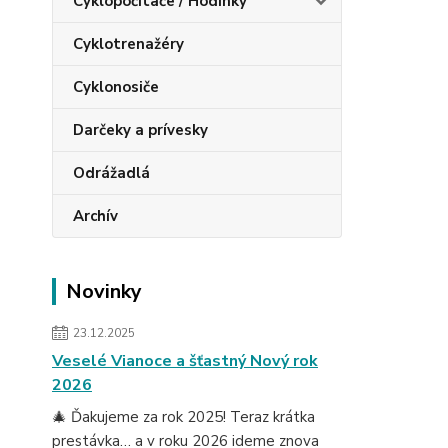
Cyklopočítače / Hodinky
Cyklotrenažéry
Cyklonosiče
Darčeky a prívesky
Odrážadlá
Archív
Novinky
23.12.2025
Veselé Vianoce a šťastný Nový rok
2026
🎄 Ďakujeme za rok 2025! Teraz krátka
prestávka… a v roku 2026 ideme znova