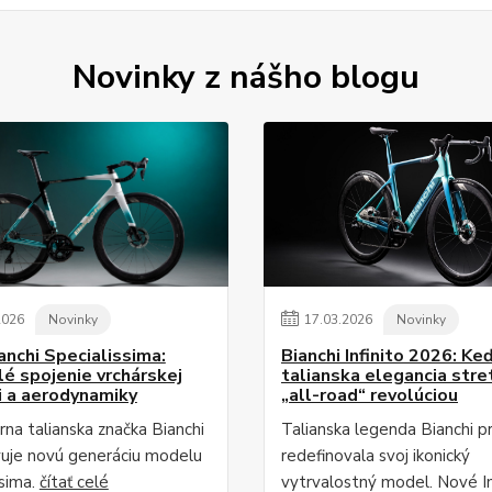
Novinky z nášho blogu
2026
Novinky
17
.
03
.
2026
Novinky
anchi Specialissima:
Bianchi Infinito 2026: Ke
é spojenie vrchárskej
talianska elegancia stre
i a aerodynamiky
„all-road“ revolúciou
na talianska značka Bianchi
Talianska legenda Bianchi p
uje novú generáciu modelu
redefinovala svoj ikonický
ssima.
čítať celé
vytrvalostný model. Nové In