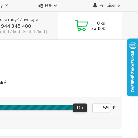
vy
Prihlásenie
EUR
e si rady? Zavolajte.
0
ks
 944 345 400
za
0 €
a, 8-17 hod., So 8-12hod.)
ské
Do
€