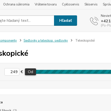
Ochrana súkromia
Vrátenie tovaru
Cykloservis
Skiservis
Sprá
Neviet
Hľadať
+421
(Po-Pi
Komponenty
Sedlovky a teleskop. sedlovky
Teleskopické
skopické
€
Od
ca
d Shock
(2)