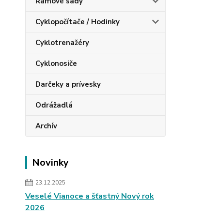
Rámové sady
Cyklopočítače / Hodinky
Cyklotrenažéry
Cyklonosiče
Darčeky a prívesky
Odrážadlá
Archív
Novinky
23.12.2025
Veselé Vianoce a šťastný Nový rok
2026