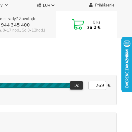
vy
Prihlásenie
EUR
e si rady? Zavolajte.
0
ks
 944 345 400
za
0 €
a, 8-17 hod., So 8-12hod.)
Do
€