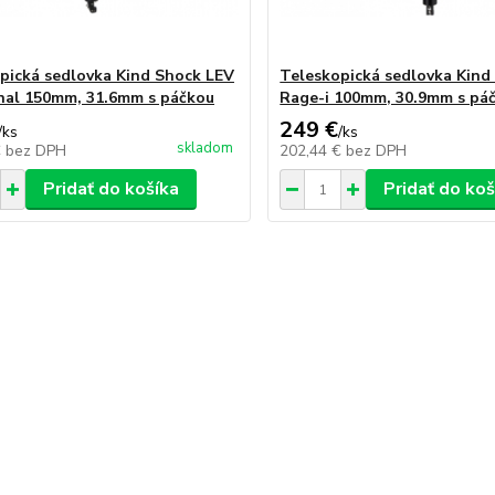
pická sedlovka Kind Shock LEV
Teleskopická sedlovka Kind
rnal 150mm, 31.6mm s páčkou
Rage-i 100mm, 30.9mm s pá
249 €
/
ks
/
ks
skladom
€
bez DPH
202,44 €
bez DPH
Pridať do košíka
Pridať do koš