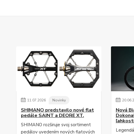
11
.
07
.
2026
Novinky
20
.
06
.
SHIMANO predstavilo nové flat
Nová Bi
pedále SAINT a DEORE XT.
Dokonal
ľahkost
SHIMANO rozširuje svoj sortiment
Legendár
pedálov uvedením nových flatových