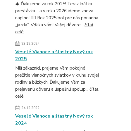
🎄 Ďakujeme za rok 2025! Teraz krátka
prestávka… a v roku 2026 ideme znova
naplno! 🚴‍♂️ Rok 2025 bol pre nás poriadna
„jazda“. Vďaka vám! Vašej dôvere...
čítať
celé
23.12.2024
Veselé Vianoce a šťastný Nový rok
2025
Milí zákazníci, prajeme Vám pokojné
prežitie vianočných sviatkov v kruhu svojej
rodiny a blízkych. Ďakujeme Vám za
prejavenú dôveru a úspešnú spolup...
čítať
celé
24.12.2022
Veselé Vianoce a šťastný Nový rok
2024