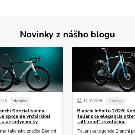
Novinky z nášho blogu
2026
Novinky
17
.
03
.
2026
Novinky
anchi Specialissima:
Bianchi Infinito 2026: Ke
é spojenie vrchárskej
talianska elegancia stre
i a aerodynamiky
„all-road“ revolúciou
na talianska značka Bianchi
Talianska legenda Bianchi p