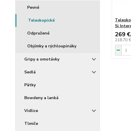
Pevné
Telesko
Teleskopické
Si Inte
Odpružené
269 €
218,70 
Objímky a rýchloupináky
Gripy a omotávky
Sedlá
Pätky
Bowdeny a lanká
Vidlice
Tlmiče