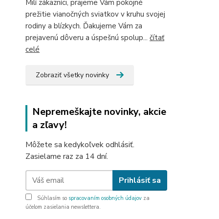
Milí zákazníci, prajeme Vám pokojné
prežitie vianočných sviatkov v kruhu svojej
rodiny a blízkych. Ďakujeme Vám za
prejavenú dôveru a úspešnú spolup...
čítať
celé
Zobraziť všetky novinky
Nepremeškajte novinky, akcie
a zľavy!
Môžete sa kedykoľvek odhlásiť.
Zasielame raz za 14 dní.
Prihlásiť sa
Súhlasím so
spracovaním osobných údajov
za
účelom zasielania newslettera.