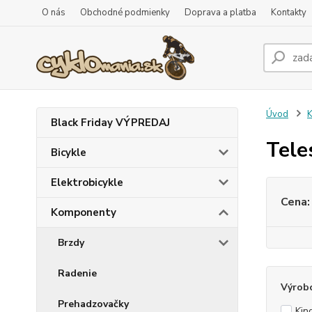
O nás
Obchodné podmienky
Doprava a platba
Kontakty
Úvod
Black Friday VÝPREDAJ
Tele
Bicykle
Elektrobicykle
Cena:
Komponenty
Brzdy
Radenie
Výrob
Prehadzovačky
Kin