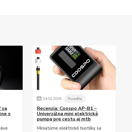
19
.
02
.
2026
Poradňa
ď sa
Recenzia: Coospo AP-B1 –
tne s
Univerzálna mini elektrická
pumpa pre cestu aj mtb
ráve
Miniatúrne elektrické hustilky sa