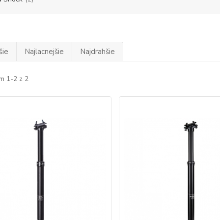
šie
Najlacnejšie
Najdrahšie
m 1-2 z 2