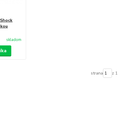
 Shock
čkou
skladom
íka
strana
z 1