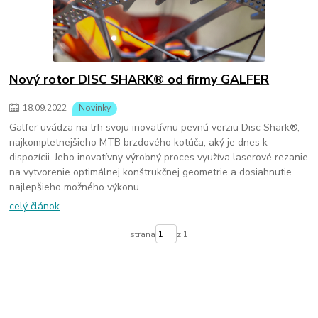
Nový rotor DISC SHARK® od firmy GALFER
18
.
09
.
2022
Novinky
Galfer uvádza na trh svoju inovatívnu pevnú verziu Disc Shark®,
najkompletnejšieho MTB brzdového kotúča, aký je dnes k
dispozícii. Jeho inovatívny výrobný proces využíva laserové rezanie
na vytvorenie optimálnej konštrukčnej geometrie a dosiahnutie
najlepšieho možného výkonu.
celý článok
strana
z 1