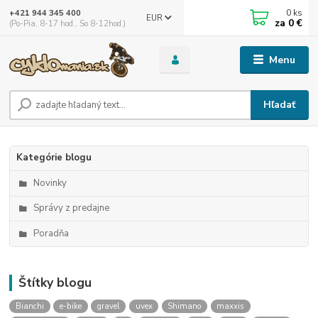
0
ks
+421 944 345 400
EUR
za
0 €
(Po-Pia, 8-17 hod., So 8-12hod.)
Menu
Hľadať
Kategórie blogu
Novinky
Správy z predajne
Poradňa
Štítky blogu
Bianchi
e-bike
gravel
uvex
Shimano
maxxis