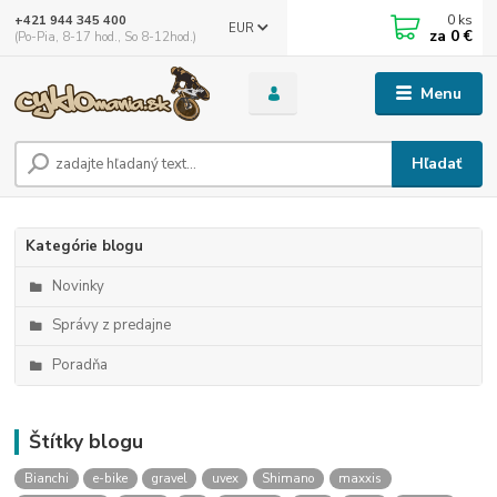
0
ks
+421 944 345 400
EUR
za
0 €
(Po-Pia, 8-17 hod., So 8-12hod.)
Menu
Hľadať
Kategórie blogu
Novinky
Správy z predajne
Poradňa
Štítky blogu
Bianchi
e-bike
gravel
uvex
Shimano
maxxis