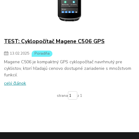
TEST: Cyklopočítač Magene C506 GPS
13
.
02
.
2025
Poradňa
Magene C506 je kompaktný GPS cyklopočítač navrhnutý pre
cyklistov, ktorí hľadajú cenovo dostupné zariadenie s množstvom
funkcií.
celý článok
strana
z 1