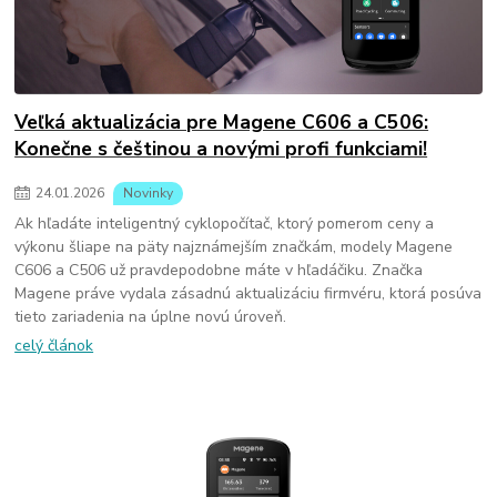
Veľká aktualizácia pre Magene C606 a C506:
Konečne s češtinou a novými profi funkciami!
24
.
01
.
2026
Novinky
Ak hľadáte inteligentný cyklopočítač, ktorý pomerom ceny a
výkonu šliape na päty najznámejším značkám, modely Magene
C606 a C506 už pravdepodobne máte v hľadáčiku. Značka
Magene práve vydala zásadnú aktualizáciu firmvéru, ktorá posúva
tieto zariadenia na úplne novú úroveň.
celý článok