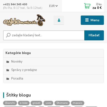
0
ks
+421 944 345 400
EUR
za
0 €
(Po-Pia, 8-17 hod., So 8-12hod.)
Menu
Hľadať
Kategórie blogu
Novinky
Správy z predajne
Poradňa
Štítky blogu
Bianchi
e-bike
gravel
uvex
Shimano
maxxis