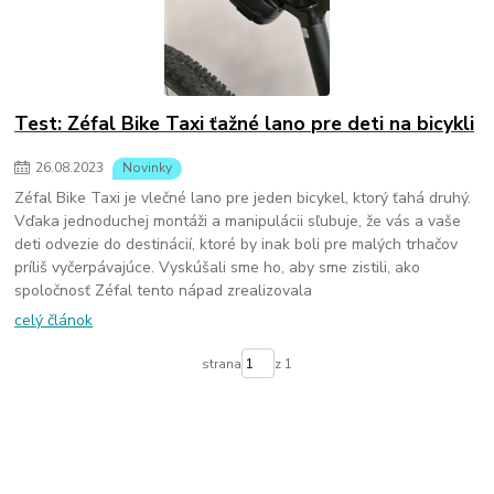
Test: Zéfal Bike Taxi ťažné lano pre deti na bicykli
26
.
08
.
2023
Novinky
Zéfal Bike Taxi je vlečné lano pre jeden bicykel, ktorý ťahá druhý.
Vďaka jednoduchej montáži a manipulácii sľubuje, že vás a vaše
deti odvezie do destinácií, ktoré by inak boli pre malých trhačov
príliš vyčerpávajúce. Vyskúšali sme ho, aby sme zistili, ako
spoločnosť Zéfal tento nápad zrealizovala
celý článok
strana
z 1