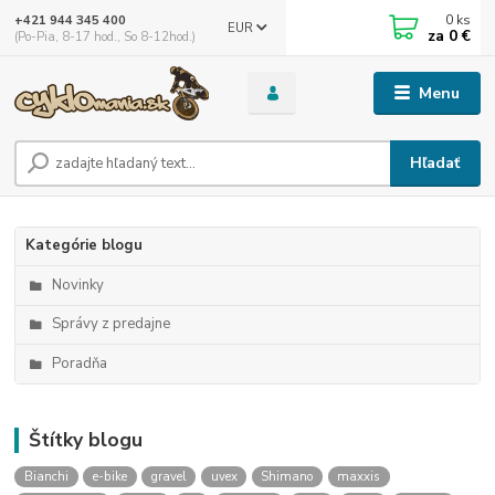
0
ks
+421 944 345 400
EUR
za
0 €
(Po-Pia, 8-17 hod., So 8-12hod.)
Menu
Hľadať
Kategórie blogu
Novinky
Správy z predajne
Poradňa
Štítky blogu
Bianchi
e-bike
gravel
uvex
Shimano
maxxis