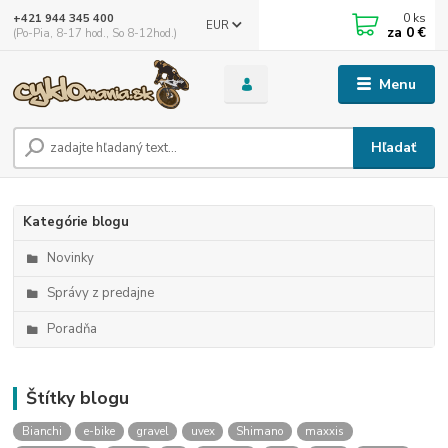
0
ks
+421 944 345 400
EUR
za
0 €
(Po-Pia, 8-17 hod., So 8-12hod.)
Menu
Hľadať
Kategórie blogu
Novinky
Správy z predajne
Poradňa
Štítky blogu
Bianchi
e-bike
gravel
uvex
Shimano
maxxis