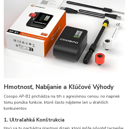
Hmotnosť, Nabíjanie a Kľúčové Výhody
Coospo AP-B1 prichádza na trh s agresívnou cenou, no napriek
tomu ponúka funkcie, ktoré často nájdeme len u drahších
konkurentov.
1. Ultraľahká Konštrukcia
Hoci sa tu nachádza plastový dizajn, ktorý môže pôsobiť lacnejšie,