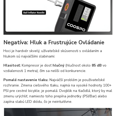
Negatíva: Hluk a Frustrujúce Ovládanie
Hoci je hardvér skvelý, užívateľské skúsenosti s ovládaním a
hlukom sú najväčšími slabinami:
Hlasitosť:
Kompresor je dosť
hlučný
(hlučnosť okolo
85 dB
vo
vzdialenosti 1 metra), čím sa nelíši od konkurencie.
Pomalé nastavenie tlaku:
Najväčší problém je používateľské
rozhranie. Zmena cieľového tlaku, najmä na vysoké hodnoty 100+
PSI pre cestné bicykle, je pomalá. Dvojklik na tlačidlá, ktorý by mal
zmenu urýchliť, namiesto toho prepína jednotky (PSI/Bar) alebo
zapína slabú LED diódu, čo je neintuitívne.