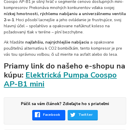
Coospo AP-B1 je silný hráč v segmente cenovo dostupných mini-
kompresorov. Prekonáva mnohých konkurentov vďaka svojej
nízkej hmotnosti, rýchlemu nabíjaniu a univerzálnemu ventilu
2-v-1
. Hoci pôsobí lacnejšie a jeho ovládanie je frustrujúce, svoj
hlavný účel – spoľahlivo a opakovane nafúknuť koleso na
požadovaný tlak v teréne – plní bezchybne.
Ak hľadáte
najľahšiu, najrýchlejšie nabíjaciu
a opakovane
použiteľnú alternatívu k CO2 bombičkám, tento kompresor je pre
vás tou správnou voľbou, či už mierite na asfalt alebo do lesa.
Priamy link do našeho e-shopu na
kúpu:
Elektrická Pumpa Coospo
AP-B1 mini
Páčil sa vám článok? Zdieľajte ho s priateľmi
Facebook
Twitter