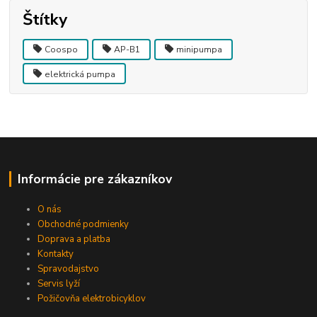
Štítky
Coospo
AP-B1
minipumpa
elektrická pumpa
Informácie pre zákazníkov
O nás
Obchodné podmienky
Doprava a platba
Kontakty
Spravodajstvo
Servis lyží
Požičovňa elektrobicyklov