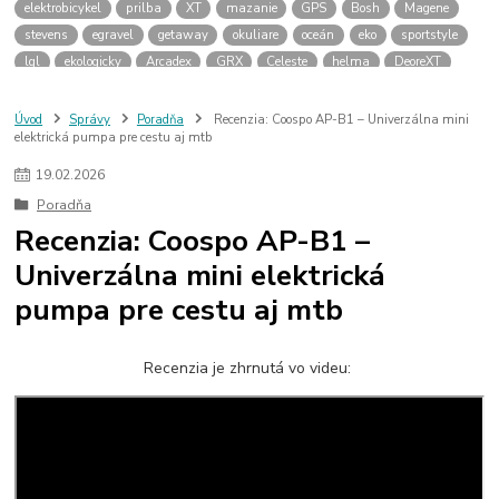
elektrobicykel
prilba
XT
mazanie
GPS
Bosh
Magene
stevens
egravel
getaway
okuliare
oceán
eko
sportstyle
lgl
ekologicky
Arcadex
GRX
Celeste
helma
DeoreXT
Linkglide
cykloservis
olejovanie
olej
vazelína
pasta
galfer
brzdové platničky
Rocky Mountain
Powerplay
Altitude
Úvod
Správy
Poradňa
Recenzia: Coospo AP-B1 – Univerzálna mini
elektrická pumpa pre cestu aj mtb
Instinct
Dyname
zima
elektrobicykle
termofľaša
návleky na tretry
zimné plášte na bicykel
cyklodoprava
19
.
02
.
2026
novela zákona
cyklokoalícia
predné svetlo
Poradňa
Recenzia: Coospo AP-B1 –
Univerzálna mini elektrická
pumpa pre cestu aj mtb
Recenzia je zhrnutá vo videu: