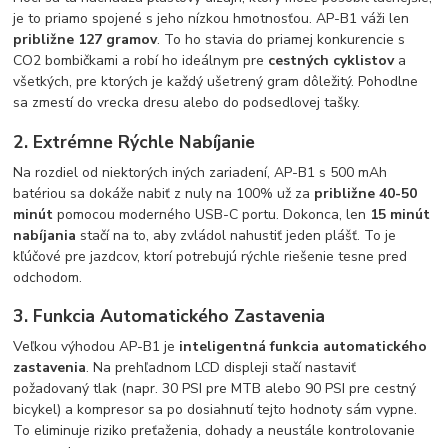
je to priamo spojené s jeho nízkou hmotnosťou. AP-B1 váži len
približne 127 gramov
. To ho stavia do priamej konkurencie s
CO2 bombičkami a robí ho ideálnym pre
cestných cyklistov
a
všetkých, pre ktorých je každý ušetrený gram dôležitý. Pohodlne
sa zmestí do vrecka dresu alebo do podsedlovej tašky.
2. Extrémne Rýchle Nabíjanie
Na rozdiel od niektorých iných zariadení, AP-B1 s 500 mAh
batériou sa dokáže nabiť z nuly na 100% už za
približne 40-50
minút
pomocou moderného USB-C portu. Dokonca, len
15 minút
nabíjania
stačí na to, aby zvládol nahustiť jeden plášť. To je
kľúčové pre jazdcov, ktorí potrebujú rýchle riešenie tesne pred
odchodom.
3. Funkcia Automatického Zastavenia
Veľkou výhodou AP-B1 je
inteligentná funkcia automatického
zastavenia
. Na prehľadnom LCD displeji stačí nastaviť
požadovaný tlak (napr. 30 PSI pre MTB alebo 90 PSI pre cestný
bicykel) a kompresor sa po dosiahnutí tejto hodnoty sám vypne.
To eliminuje riziko preťaženia, dohady a neustále kontrolovanie