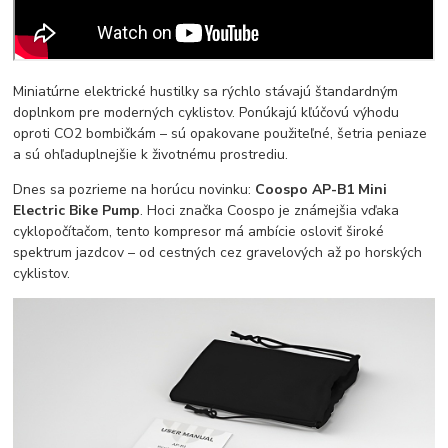
Miniatúrne elektrické hustilky sa rýchlo stávajú štandardným
doplnkom pre moderných cyklistov. Ponúkajú kľúčovú výhodu
oproti CO2 bombičkám – sú opakovane použiteľné, šetria peniaze
a sú ohľaduplnejšie k životnému prostrediu.
Dnes sa pozrieme na horúcu novinku:
Coospo AP-B1 Mini
Electric Bike Pump
. Hoci značka Coospo je známejšia vďaka
cyklopočítačom, tento kompresor má ambície osloviť široké
spektrum jazdcov – od cestných cez gravelových až po horských
cyklistov.