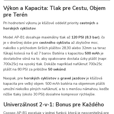
Výkon a Kapacita: Tlak pre Cestu, Objem
pre Terén
Pri hodnotení výkonu je kľúčové oddeliť priority
cestných
a
horských cyklistov
.
Model AP-B1 dosahuje maximálny tlak až
120 PSI (8.3 bar)
, čo
je v dnešnej dobe pre
cestného cyklistu
až zbytočne moc,
nakoľko s príchodom širších plášťov 28,30 alebo 32mm sa teraz
fúkajú kolesá na 6 až 7 barov. Batéria s kapacitou
500 mAh
je
dostatočne silná na to, aby opakovane dostala úzky plášť (napr.
700x25c) na vysoký tlak. Dokáže napríklad nafúknuť 700x25c
plášť na 80 PSI za približne
50 sekúnd
.
Naopak, pre
horských cyklistov
a
gravel jazdcov
je kľúčová
kapacita pre veľký objem. 500 mAh batéria na objemnom plášti
umožní niekoľko plných nafúknutí, a to s menšou námahou, keďže
nižšie tlaky (okolo 30 PSI) dosiahne kompresor rýchlejšie.
Univerzálnosť 2-v-1: Bonus pre Každého
Coospo AP-B1 exceluje v jednej funkcii, ktorá je neoceniteľná pre