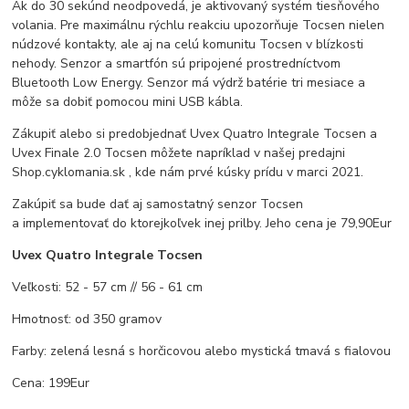
Ak do 30 sekúnd neodpovedá, je aktivovaný systém tiesňového
volania. Pre maximálnu rýchlu reakciu upozorňuje Tocsen nielen
núdzové kontakty, ale aj na celú komunitu Tocsen v blízkosti
nehody. Senzor a smartfón sú pripojené prostredníctvom
Bluetooth Low Energy. Senzor má výdrž batérie tri mesiace a
môže sa dobiť pomocou mini USB kábla.
Zákupiť alebo si predobjednať Uvex Quatro Integrale Tocsen a
Uvex Finale 2.0 Tocsen môžete napríklad v našej predajni
Shop.cyklomania.sk , kde nám prvé kúsky prídu v marci 2021.
Zakúpiť sa bude dať aj samostatný senzor Tocsen
a implementovať do ktorejkoľvek inej prilby. Jeho cena je 79,90Eur
Uvex Quatro Integrale Tocsen
Veľkosti: 52 - 57 cm // 56 - 61 cm
Hmotnosť: od 350 gramov
Farby: zelená lesná s horčicovou alebo mystická tmavá s fialovou
Cena: 199Eur