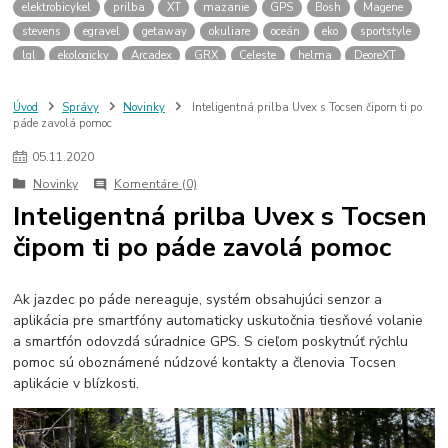
elektrobicykel
prilba
XT
mazanie
GPS
Bosh
Magene
stevens
egravel
getaway
okuliare
oceán
eko
sportstyle
lgl
ekologicky
Arcadex
GRX
Celeste
helma
DeoreXT
Linkglide
cykloservis
olejovanie
olej
vazelína
pasta
galfer
brzdové platničky
Rocky Mountain
Powerplay
Altitude
Úvod
Správy
Novinky
Inteligentná prilba Uvex s Tocsen čipom ti po
páde zavolá pomoc
Instinct
Dyname
zima
elektrobicykle
termofľaša
návleky na tretry
zimné plášte na bicykel
cyklodoprava
05
.
11
.
2020
novela zákona
cyklokoalícia
predné svetlo
Novinky
Komentáre (0)
Inteligentná prilba Uvex s Tocsen
čipom ti po páde zavolá pomoc
Ak jazdec po páde nereaguje, systém obsahujúci senzor a
aplikácia pre smartfóny automaticky uskutočnia tiesňové volanie
a smartfón odovzdá súradnice GPS. S cieľom poskytnúť rýchlu
pomoc sú oboznámené núdzové kontakty a členovia Tocsen
aplikácie v blízkosti.