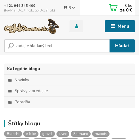
0
ks
+421 944 345 400
EUR
za
0 €
(Po-Pia, 8-17 hod., So 8-12hod.)
Menu
Hľadať
Kategórie blogu
Novinky
Správy z predajne
Poradňa
Štítky blogu
Bianchi
e-bike
gravel
uvex
Shimano
maxxis