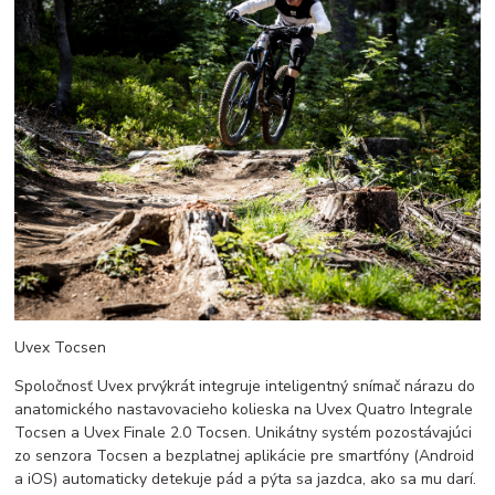
Uvex Tocsen
Spoločnosť Uvex prvýkrát integruje inteligentný snímač nárazu do
anatomického nastavovacieho kolieska na Uvex Quatro Integrale
Tocsen a Uvex Finale 2.0 Tocsen. Unikátny systém pozostávajúci
zo senzora Tocsen a bezplatnej aplikácie pre smartfóny (Android
a iOS) automaticky detekuje pád a pýta sa jazdca, ako sa mu darí.