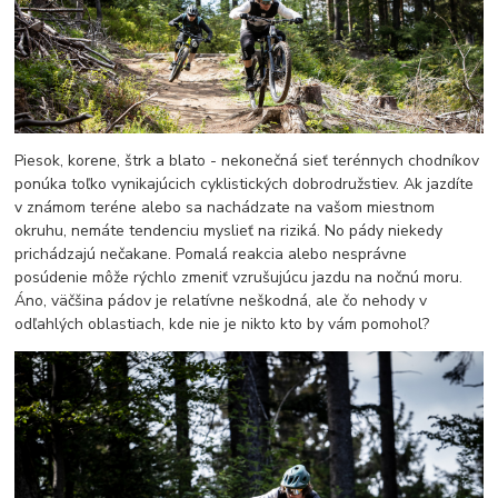
Piesok, korene, štrk a blato - nekonečná sieť terénnych chodníkov
ponúka toľko vynikajúcich cyklistických dobrodružstiev. Ak jazdíte
v známom teréne alebo sa nachádzate na vašom miestnom
okruhu, nemáte tendenciu myslieť na riziká. No pády niekedy
prichádzajú nečakane. Pomalá reakcia alebo nesprávne
posúdenie môže rýchlo zmeniť vzrušujúcu jazdu na nočnú moru.
Áno, väčšina pádov je relatívne neškodná, ale čo nehody v
odľahlých oblastiach, kde nie je nikto kto by vám pomohol?