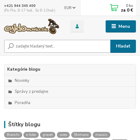
0
ks
+421 944 345 400
EUR
za
0 €
(Po-Pia, 8-17 hod., So 8-12hod.)
Menu
Hľadať
Kategórie blogu
Novinky
Správy z predajne
Poradňa
Štítky blogu
Bianchi
e-bike
gravel
uvex
Shimano
maxxis