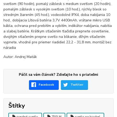
svetlom (90 hodín), pomalý záblesk s medium svetlom (20 hodín),
pomalým záblesk s vysokým svetlom (10 hod.), rýchly blesk so
stredným žiarením (45 hod.), vodeodolné IPX4, doba nabíjania 10
hod., dobíjacia Lítiová batéria 3,7V 4400mAh, vrátane mikro USB
kábla, ochrana pred prebitím a vybitím, indikátor nabíjania, nabitia
a slabej batérie. Krátkym stlačením tlačidla prepnete osvetlenie,
dvojitým stlačením prepne svetlo na blikanie, dlhým stlačením
vypnete, vhodné pre priemer riadidiel 22,2 - 31,8 mm, montáž bez
náradia
Autor: Andrej Maták
Páčil sa vám článok? Zdieľajte ho s priateľmi
Facebook
Twitter
Štítky
predné svetlo
750LM
svetlo na bicykel