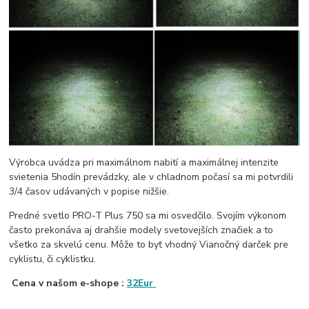
Výrobca uvádza pri maximálnom nabití a maximálnej intenzite
svietenia 5hodín prevádzky, ale v chladnom počasí sa mi potvrdili
3/4 časov udávaných v popise nižšie.
Predné svetlo PRO-T Plus 750 sa mi osvedčilo. Svojím výkonom
často prekonáva aj drahšie modely svetovejších značiek a to
všetko za skvelú cenu. Môže to byť vhodný Vianočný darček pre
cyklistu, či cyklistku.
Cena v našom e-shope :
32Eur