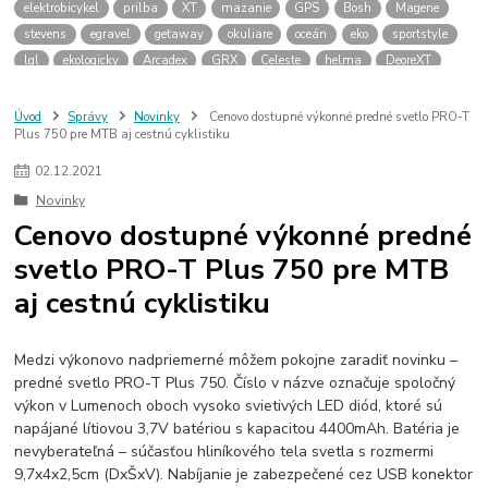
elektrobicykel
prilba
XT
mazanie
GPS
Bosh
Magene
stevens
egravel
getaway
okuliare
oceán
eko
sportstyle
lgl
ekologicky
Arcadex
GRX
Celeste
helma
DeoreXT
Linkglide
cykloservis
olejovanie
olej
vazelína
pasta
galfer
brzdové platničky
Rocky Mountain
Powerplay
Altitude
Úvod
Správy
Novinky
Cenovo dostupné výkonné predné svetlo PRO-T
Plus 750 pre MTB aj cestnú cyklistiku
Instinct
Dyname
zima
elektrobicykle
termofľaša
návleky na tretry
zimné plášte na bicykel
cyklodoprava
02
.
12
.
2021
novela zákona
cyklokoalícia
predné svetlo
Novinky
Cenovo dostupné výkonné predné
svetlo PRO-T Plus 750 pre MTB
aj cestnú cyklistiku
Medzi výkonovo nadpriemerné môžem pokojne zaradiť novinku –
predné svetlo PRO-T Plus 750. Číslo v názve označuje spoločný
výkon v Lumenoch oboch vysoko svietivých LED diód, ktoré sú
napájané lítiovou 3,7V batériou s kapacitou 4400mAh. Batéria je
nevyberateľná – súčasťou hliníkového tela svetla s rozmermi
9,7x4x2,5cm (DxŠxV). Nabíjanie je zabezpečené cez USB konektor