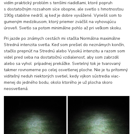
vidím praktický problém s tenšími riadidlami, ktoré popruh
s dostatočným rozsahom síce obopne, ale svetlo s hmotnosťou
190g stabilne nedrží, aj keď je dobre vyvážené. Vyriešil som to
gumeným medzikusom, ktorý priemer zväčšil na vyhovujúcu
úroveň. Svetlo sa potom minimálne pohlo až pri veľkom skoku.
Pri jazde po známych cestách mi stačila Normálna maximálne
Stredná intenzita svetla. Keď som prešiel do neznámych končín,
stačilo prepnúť na Strednú alebo Vysokú intenzitu a razom som
videl pred seba na dostatočnú vzdialenosť, aby som zabrzdil
alebo sa vyhol prípadnej prekážke. Svetelný tok je tvarovaný
takmer rovnomerne po celej osvetlenej ploche. Nie je tu prítomný
viditeľný neduh niektorých svetiel, kedy výkon sústredia viac-
menej do jedného bodu, okolo ktorého je už plocha skoro
neosvetlená.