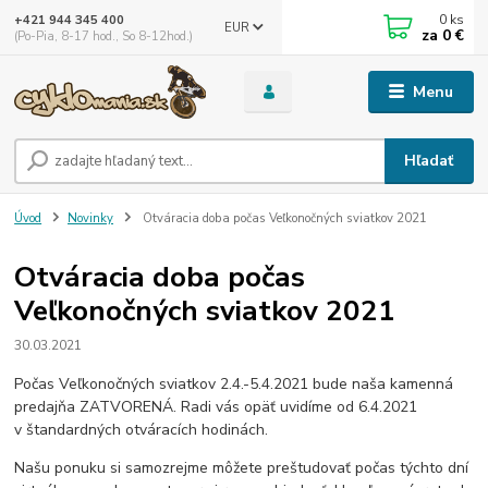
0
ks
+421 944 345 400
EUR
za
0 €
(Po-Pia, 8-17 hod., So 8-12hod.)
Menu
Hľadať
Úvod
Novinky
Otváracia doba počas Veľkonočných sviatkov 2021
Otváracia doba počas
Veľkonočných sviatkov 2021
30.03.2021
Počas Veľkonočných sviatkov 2.4.-5.4.2021 bude naša kamenná
predajňa ZATVORENÁ. Radi vás opäť uvidíme od 6.4.2021
v štandardných otváracích hodinách.
Našu ponuku si samozrejme môžete preštudovať počas týchto dní