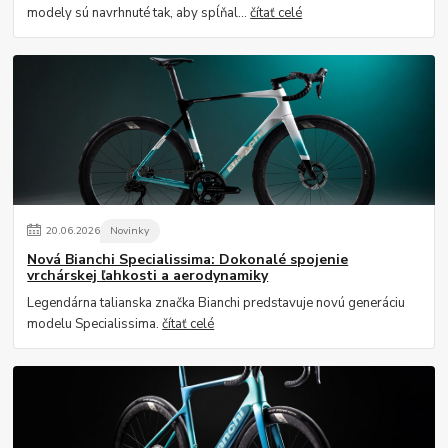
modely sú navrhnuté tak, aby spĺňal...
čítať celé
20
.
06
.
2026
Novinky
Nová Bianchi Specialissima: Dokonalé spojenie
vrchárskej ľahkosti a aerodynamiky
Legendárna talianska značka Bianchi predstavuje novú generáciu
modelu Specialissima.
čítať celé