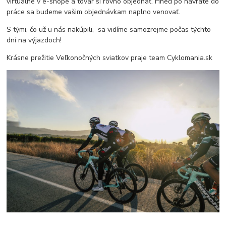
virtuálne v e-shope a tovar si rovno objednať. Hneď po návrate do
práce sa budeme vašim objednávkam naplno venovať.
S tými, čo už u nás nakúpili, sa vidíme samozrejme počas týchto
dní na výjazdoch!
Krásne prežitie Veľkonočných sviatkov praje team Cyklomania.sk