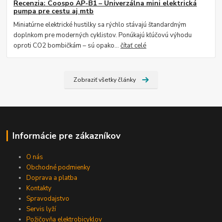
Recenzia: Coospo AP-B1 – Univerzálna mini elektrická
pumpa pre cestu aj mtb
Miniatúrne elektrické hustilky sa rýchlo stávajú štandardným
doplnkom pre moderných cyklistov. Ponúkajú kľúčovú výhodu
oproti CO2 bombičkám – sú opako...
čítať celé
Zobraziť všetky články
Informácie pre zákazníkov
O nás
Obchodné podmienky
Doprava a platba
Kontakty
Spravodajstvo
Servis lyží
Požičovňa elektrobicyklov