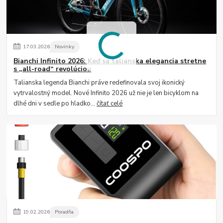
17
.
03
.
2026
Novinky
Bianchi Infinito 2026: Keď sa talianska elegancia stretne
s „all-road“ revolúciou
Talianska legenda Bianchi práve redefinovala svoj ikonický
vytrvalostný model. Nové Infinito 2026 už nie je len bicyklom na
dlhé dni v sedle po hladko...
čítať celé
19
.
02
.
2026
Poradňa