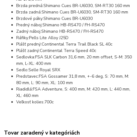
Brzda predná:
Shimano Cues BR-U6030, SM-RT30 160 mm
Brzda zadná:
Shimano Cues BR-U6030, SM-RT30 160 mm
Brzdové páky:
Shimano Cues BR-U6030
Predný náboj:
Shimano HB-RS470 / FH-RS470
Zadný náboj:
Shimano HB-RS470 / FH-RS470
Ráfiky:
Pells Lite Alloy J25D
Plášť predný:
Continental Terra Trail Black SL 40c
Plášť zadný:
Continental Terra Speed 40c
Sedlovka:
FSA SLK Carbon 31,6 mm, 20 mm offset, S-M: 350
mm, L-XL: 400 mm
Sedlo:
Selle Royal SRX
Predstavec:
FSA Gossamer 31,8 mm, +-6 deg, S: 70 mm, M:
80 mm, L: 90 mm, XL: 100 mm
Riadidlá:
FSA Adventure, S: 400 mm, M: 420 mm, L: 440 mm,
XL: 460 mm
Veľkosť kolies:
700c
Tovar zaradený v kategóriách