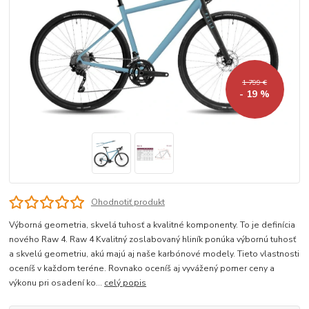
1 799 €
- 19 %
Ohodnotiť produkt
Výborná geometria, skvelá tuhosť a kvalitné komponenty. To je definícia
nového Raw 4. Raw 4 Kvalitný zoslabovaný hliník ponúka výbornú tuhosť
a skvelú geometriu, akú majú aj naše karbónové modely. Tieto vlastnosti
oceníš v každom teréne. Rovnako oceníš aj vyvážený pomer ceny a
výkonu pri osadení ko...
celý popis