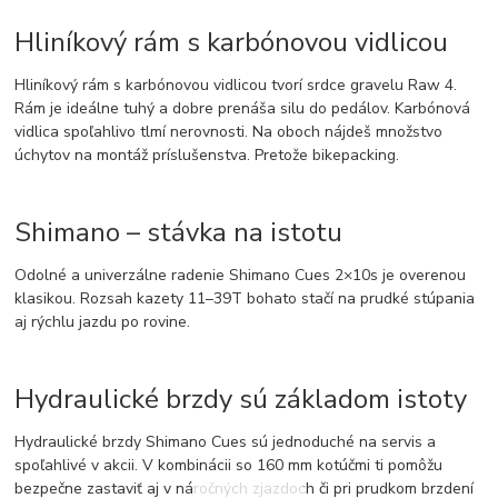
Hliníkový rám s karbónovou vidlicou
Hliníkový rám s karbónovou vidlicou tvorí srdce gravelu Raw 4.
Rám je ideálne tuhý a dobre prenáša silu do pedálov. Karbónová
vidlica spoľahlivo tlmí nerovnosti. Na oboch nájdeš množstvo
úchytov na montáž príslušenstva. Pretože bikepacking.
Shimano – stávka na istotu
Odolné a univerzálne radenie Shimano Cues 2×10s je overenou
klasikou. Rozsah kazety 11–39T bohato stačí na prudké stúpania
aj rýchlu jazdu po rovine.
Hydraulické brzdy sú základom istoty
Hydraulické brzdy Shimano Cues sú jednoduché na servis a
spoľahlivé v akcii. V kombinácii so 160 mm kotúčmi ti pomôžu
bezpečne zastaviť aj v náročných zjazdoch či pri prudkom brzdení