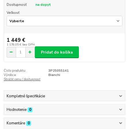
Dostupnosť
na dopyt
Veľkosť
1 449 €
1 178,05 €
bez DPH
Pridať do košíka
Číslo produktu:
3P25055141
Výrobca:
Bianchi
Strážiť cenu / dostupnosť
Kompletné špecifikácie
Hodnotenie
0
Komentáre
0