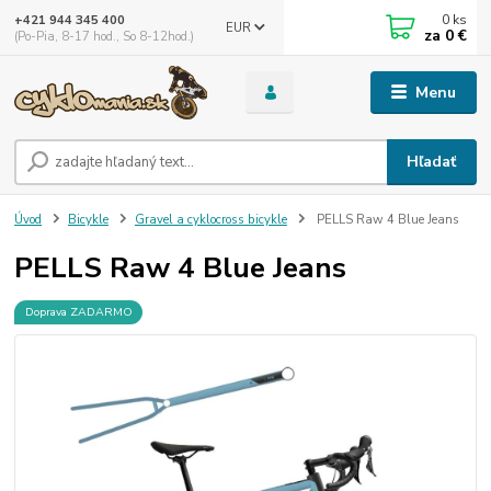
0
ks
+421 944 345 400
EUR
za
0 €
(Po-Pia, 8-17 hod., So 8-12hod.)
Menu
Hľadať
Úvod
Bicykle
Gravel a cyklocross bicykle
PELLS Raw 4 Blue Jeans
PELLS Raw 4 Blue Jeans
Doprava ZADARMO