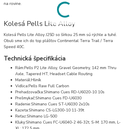
na rovine.
Kolesá Pells Lite Alloy
Kolesá Pells Lite Alloy J25D so šírkou 25 mm sú rýchle a tuhé.
Obuli sme ich do top plášťov Continental Terra Trail / Terra
Speed 40C.
Technická špecifikácia
Rám:
Pells P2 Lite Alloy, Gravel Geometry, 142 mm Thru
Axle, Tapered HT, Headset Cable Routing
Materiál:
Hliník
Vidlica:
Pells Raw Full Carbon
Prehadzovačka:
Shimano Cues RD-U6020-10 10s
Prešmykač:
Shimano Cues FD-U6030
Radenie:
Shimano Cues ST-U6030 2x10s
Kazeta:
Shimano CS-LG300-10 11-39t
Reťaz:
Shimano LG-500
Kľuky:
Shimano Cues FC-U6040-2 46-32t, S-M: 170 mm, L-
XL: 172,5 mm