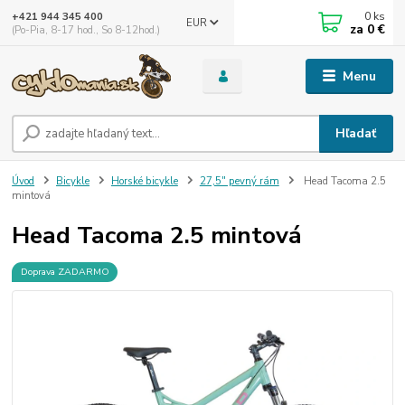
0
ks
+421 944 345 400
EUR
za
0 €
(Po-Pia, 8-17 hod., So 8-12hod.)
Menu
Hľadať
Úvod
Bicykle
Horské bicykle
27,5" pevný rám
Head Tacoma 2.5
mintová
Head Tacoma 2.5 mintová
Doprava ZADARMO