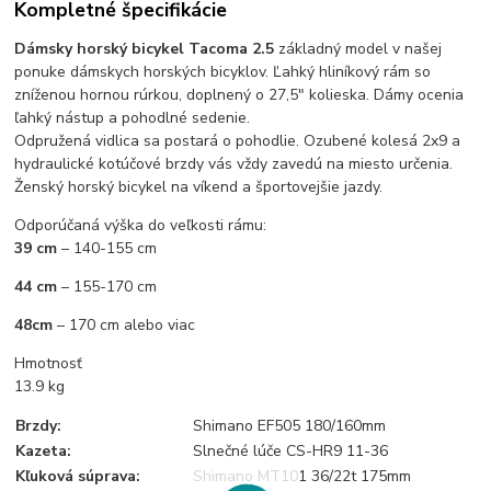
Kompletné špecifikácie
Dámsky horský bicykel Tacoma 2.5
základný model v našej
ponuke dámskych horských bicyklov. Ľahký hliníkový rám so
zníženou hornou rúrkou, doplnený o 27,5" kolieska. Dámy ocenia
ľahký nástup a pohodlné sedenie.
Odpružená vidlica sa postará o pohodlie. Ozubené kolesá 2x9 a
hydraulické kotúčové brzdy vás vždy zavedú na miesto určenia.
Ženský horský bicykel na víkend a športovejšie jazdy.
Odporúčaná výška do veľkosti rámu:
39 cm
– 140-155 cm
44 cm
– 155-170 cm
48cm
– 170 cm alebo viac
Hmotnosť
13.9 kg
Brzdy:
Shimano EF505 180/160mm
Kazeta:
Slnečné lúče CS-HR9 11-36
Kľuková súprava:
Shimano MT101 36/22t 175mm