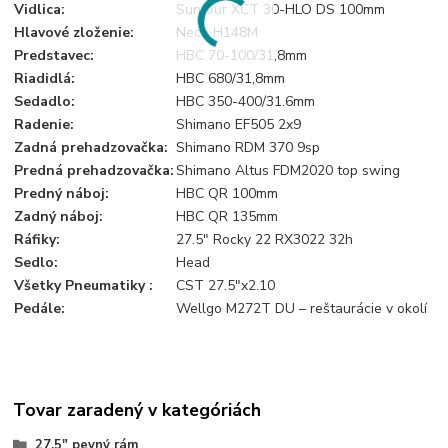
Vidlica:
Suntour XCT 30-HLO DS 100mm
Hlavové zloženie:
Neco H148M
Predstavec:
HBC 70-100/31,8mm
Riadidlá:
HBC 680/31,8mm
Sedadlo:
HBC 350-400/31.6mm
Radenie:
Shimano EF505 2x9
Zadná prehadzovačka:
Shimano RDM 370 9sp
Predná prehadzovačka:
Shimano Altus FDM2020 top swing
Predný náboj:
HBC QR 100mm
Zadný náboj:
HBC QR 135mm
Ráfiky:
27.5" Rocky 22 RX3022 32h
Sedlo:
Head
Všetky Pneumatiky :
CST 27.5"x2.10
Pedále:
Wellgo M272T DU – reštaurácie v okolí
Tovar zaradený v kategóriách
27,5" pevný rám