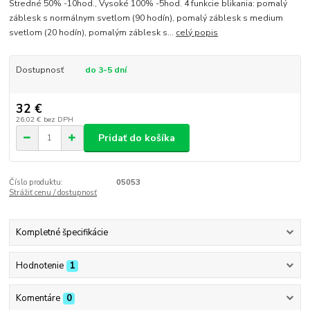
Stredné 50% -10hod., Vysoké 100% -5hod. 4 funkcie blikania: pomalý
záblesk s normálnym svetlom (90 hodín), pomalý záblesk s medium
svetlom (20 hodín), pomalým záblesk s...
celý popis
Dostupnosť
do 3-5 dní
32 €
26,02 €
bez DPH
Pridať do košíka
Číslo produktu:
05053
Strážiť cenu / dostupnosť
Kompletné špecifikácie
Hodnotenie
1
Komentáre
0