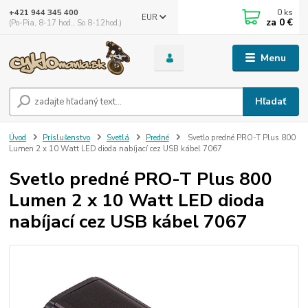
0
ks
+421 944 345 400
EUR
za
0 €
(Po-Pia, 8-17 hod., So 8-12hod.)
Menu
Hľadať
Úvod
Príslušenstvo
Svetlá
Predné
Svetlo predné PRO-T Plus 800
Lumen 2 x 10 Watt LED dioda nabíjací cez USB kábel 7067
Svetlo predné PRO-T Plus 800
Lumen 2 x 10 Watt LED dioda
nabíjací cez USB kábel 7067