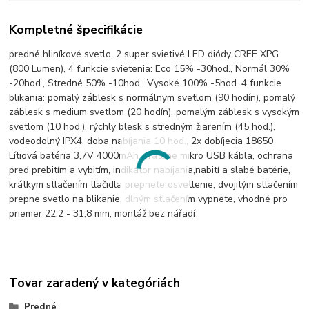
Kompletné špecifikácie
predné hliníkové svetlo, 2 super svietivé LED diódy CREE XPG
(800 Lumen), 4 funkcie svietenia: Eco 15% -30hod., Normál 30%
-20hod., Stredné 50% -10hod., Vysoké 100% -5hod. 4 funkcie
blikania: pomalý záblesk s normálnym svetlom (90 hodín), pomalý
záblesk s medium svetlom (20 hodín), pomalým záblesk s vysokým
svetlom (10 hod.), rýchly blesk s stredným žiarením (45 hod.),
vodeodolný IPX4, doba nabíjania 10 hod., 2x dobíjecia 18650
Lítiová batéria 3,7V 4000mAh, vrátane mikro USB kábla, ochrana
pred prebitím a vybitím, indikátor nabíjania,nabití a slabé batérie,
krátkym stlačením tlačidla prepnete osvetlenie, dvojitým stlačením
prepne svetlo na blikanie, dlhým stlačením vypnete, vhodné pro
priemer 22,2 - 31,8 mm, montáž bez nářadí
Tovar zaradený v kategóriách
Predné