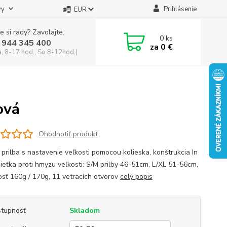
vy
Prihlásenie
EUR
e si rady? Zavolajte.
0
ks
 944 345 400
za
0 €
a, 8-17 hod., So 8-12hod.)
ová
Ohodnotiť produkt
 prilba s nastavenie veľkosti pomocou kolieska, konštrukcia In
sieťka proti hmyzu veľkosti: S/M prilby 46-51cm, L/XL 51-56cm,
sť 160g / 170g, 11 vetracích otvorov
celý popis
tupnosť
Skladom