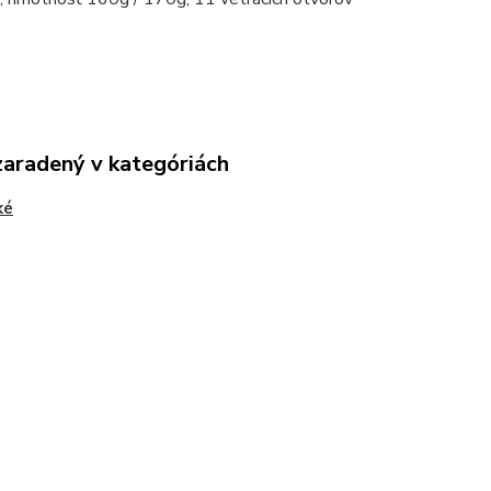
zaradený v kategóriách
ké