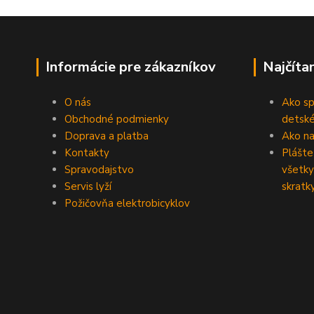
Informácie pre zákazníkov
Najčíta
O nás
Ako sp
Obchodné podmienky
detské
Doprava a platba
Ako na 
Kontakty
Plášte
Spravodajstvo
všetky
Servis lyží
skratk
Požičovňa elektrobicyklov