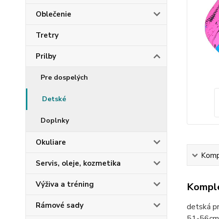
Oblečenie
Tretry
Prilby
Pre dospelých
Detské
Doplnky
Okuliare
Kompl
Servis, oleje, kozmetika
Výživa a tréning
Komple
Rámové sady
detská pr
51-56cm,