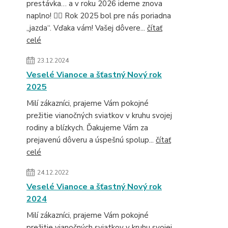
prestávka… a v roku 2026 ideme znova
naplno! 🚴‍♂️ Rok 2025 bol pre nás poriadna
„jazda“. Vďaka vám! Vašej dôvere...
čítať
celé
23.12.2024
Veselé Vianoce a šťastný Nový rok
2025
Milí zákazníci, prajeme Vám pokojné
prežitie vianočných sviatkov v kruhu svojej
rodiny a blízkych. Ďakujeme Vám za
prejavenú dôveru a úspešnú spolup...
čítať
celé
24.12.2022
Veselé Vianoce a šťastný Nový rok
2024
Milí zákazníci, prajeme Vám pokojné
prežitie vianočných sviatkov v kruhu svojej