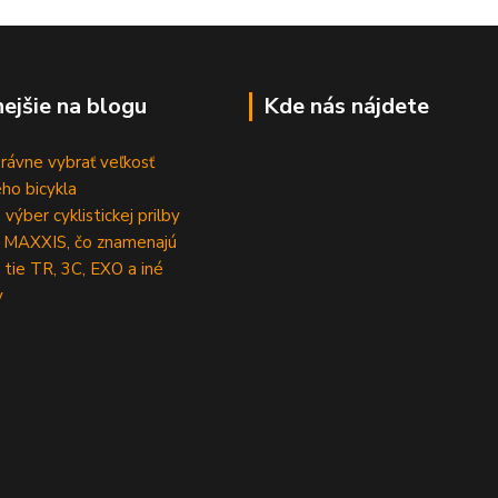
nejšie na blogu
Kde nás nájdete
rávne vybrať veľkosť
ho bicykla
výber cyklistickej prilby
 MAXXIS, čo znamenajú
 tie TR, 3C, EXO a iné
y