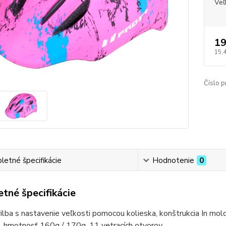
Veľ
19
15,
Číslo p
etné špecifikácie
Hodnotenie
0
tné špecifikácie
ilba s nastavenie veľkosti pomocou kolieska, konštrukcia In mol
 hmotnosť 160g / 170g, 11 vetracích otvorov