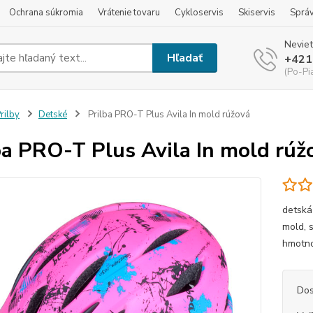
Ochrana súkromia
Vrátenie tovaru
Cykloservis
Skiservis
Sprá
Neviet
Hľadať
+421
(Po-Pi
rilby
Detské
Prilba PRO-T Plus Avila In mold rúžová
ba PRO-T Plus Avila In mold rúž
detská
mold, 
hmotno
Dos