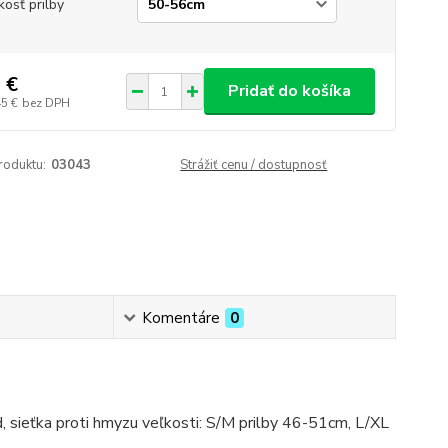
kosť prilby
 €
Pridať do košíka
45 €
bez DPH
roduktu:
03043
Strážiť cenu / dostupnosť
Komentáre
0
d, sieťka proti hmyzu veľkosti: S/M prilby 46-51cm, L/XL