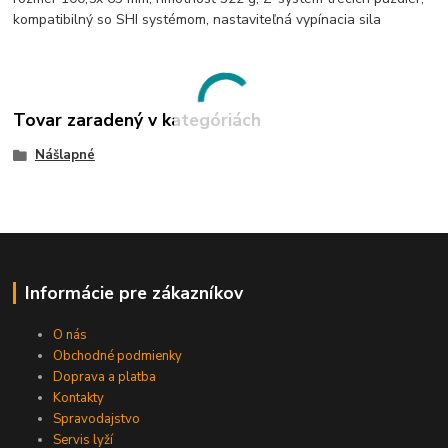
kompatibilný so SHI systémom, nastaviteľná vypínacia sila
Tovar zaradený v kategóriách
Nášlapné
Informácie pre zákazníkov
O nás
Obchodné podmienky
Doprava a platba
Kontakty
Spravodajstvo
Servis lyží