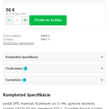
36 €
29,27 €
bez DPH
Pridať do košíka
Číslo produktu:
06042
Výrobca:
PRO-T
Strážiť cenu / dostupnosť
Kompletné špecifikácie
Hodnotenie
0
Komentáre
0
Kompletné špecifikácie
pedál SPD, materiál Aluminium, os Cr-Mo, gumové tesnenie,
rozmer 100,5x 63 mm, hmotnosť 322 g, Z-systém trecích púzdier,