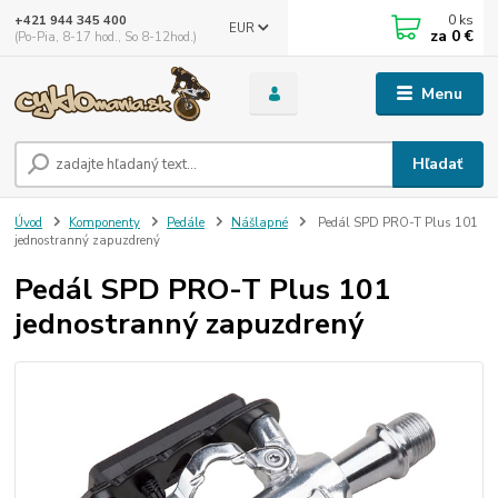
0
ks
+421 944 345 400
EUR
za
0 €
(Po-Pia, 8-17 hod., So 8-12hod.)
Menu
Hľadať
Úvod
Komponenty
Pedále
Nášlapné
Pedál SPD PRO-T Plus 101
jednostranný zapuzdrený
Pedál SPD PRO-T Plus 101
jednostranný zapuzdrený