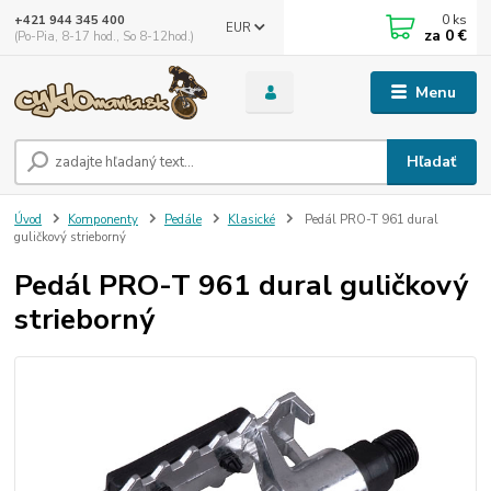
0
ks
+421 944 345 400
EUR
za
0 €
(Po-Pia, 8-17 hod., So 8-12hod.)
Menu
Hľadať
Úvod
Komponenty
Pedále
Klasické
Pedál PRO-T 961 dural
guličkový strieborný
Pedál PRO-T 961 dural guličkový
strieborný