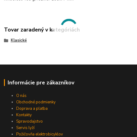
Tovar zaradený v kategóriách
Klasické
Informácie pre zákazníkov
O nás
Obchodné podmienky
Doprava a platba
Kontakty
Spravodajstvo
Servis lyží
Požičovňa elektrobicyklov