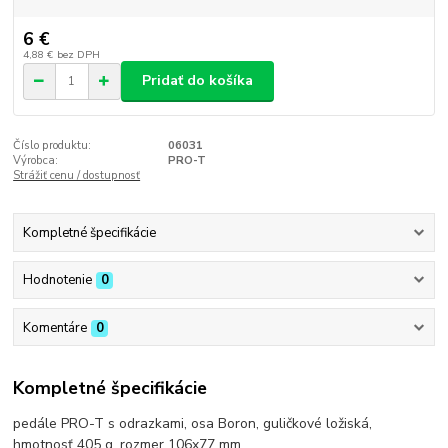
6 €
4,88 €
bez DPH
Pridať do košíka
Číslo produktu:
06031
Výrobca:
PRO-T
Strážiť cenu / dostupnosť
Kompletné špecifikácie
Hodnotenie
0
Komentáre
0
Kompletné špecifikácie
pedále PRO-T s odrazkami, osa Boron, guličkové ložiská,
hmotnosť 405 g, rozmer 106x77 mm