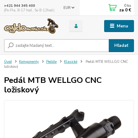
0
ks
+421 944 345 400
EUR
za
0 €
(Po-Pia, 8-17 hod., So 8-12hod.)
Menu
Hľadať
Úvod
Komponenty
Pedále
Klasické
Pedál MTB WELLGO CNC
ložiskový
Pedál MTB WELLGO CNC
ložiskový