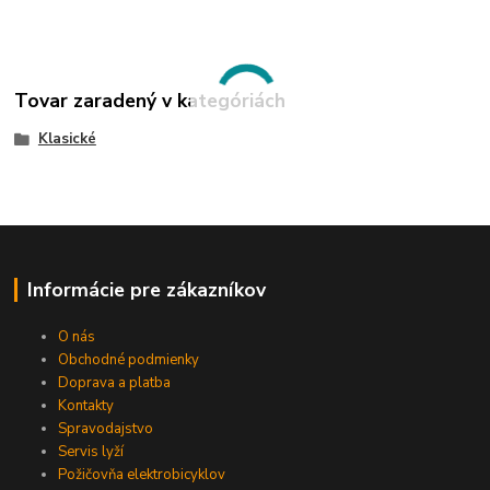
Tovar zaradený v kategóriách
Klasické
Informácie pre zákazníkov
O nás
Obchodné podmienky
Doprava a platba
Kontakty
Spravodajstvo
Servis lyží
Požičovňa elektrobicyklov