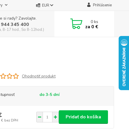
vy
Prihlásenie
EUR
e si rady? Zavolajte.
0
ks
 944 345 400
za
0 €
a, 8-17 hod., So 8-12hod.)
Ohodnotiť produkt
tupnosť
do 3-5 dní
€
Pridať do košíka
 €
bez DPH