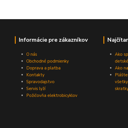
Informácie pre zákazníkov
Najčíta
O nás
Ako sp
Obchodné podmienky
detské
Doprava a platba
Ako na 
Kontakty
Plášte
Spravodajstvo
všetky
Servis lyží
skratk
Požičovňa elektrobicyklov