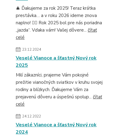
🎄 Ďakujeme za rok 2025! Teraz krátka
prestávka… a v roku 2026 ideme znova
naplno! 🚴‍♂️ Rok 2025 bol pre nás poriadna
„jazda“. Vďaka vám! Vašej dôvere...
čítať
celé
23.12.2024
Veselé Vianoce a šťastný Nový rok
2025
Milí zákazníci, prajeme Vám pokojné
prežitie vianočných sviatkov v kruhu svojej
rodiny a blízkych. Ďakujeme Vám za
prejavenú dôveru a úspešnú spolup...
čítať
celé
24.12.2022
Veselé Vianoce a šťastný Nový rok
2024