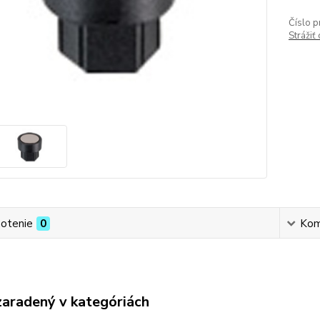
Číslo p
Strážiť
otenie
0
Kom
zaradený v kategóriách