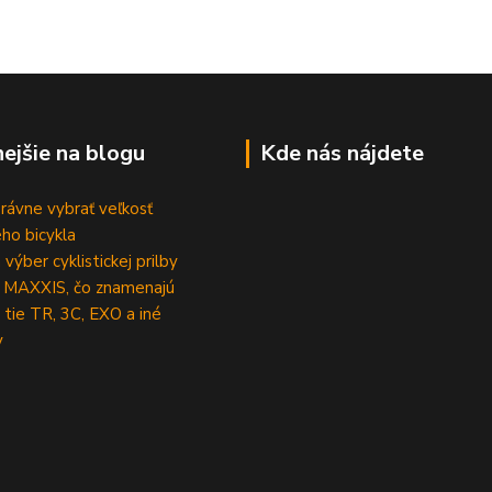
nejšie na blogu
Kde nás nájdete
rávne vybrať veľkosť
ho bicykla
výber cyklistickej prilby
 MAXXIS, čo znamenajú
 tie TR, 3C, EXO a iné
y