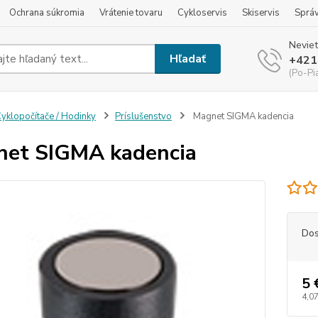
Ochrana súkromia
Vrátenie tovaru
Cykloservis
Skiservis
Sprá
Neviet
Hľadať
+421
(Po-Pi
yklopočítače / Hodinky
Príslušenstvo
Magnet SIGMA kadencia
et SIGMA kadencia
Dos
5 
4,07