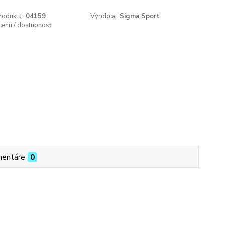
roduktu:
04159
Výrobca:
Sigma Sport
 cenu / dostupnosť
entáre
0