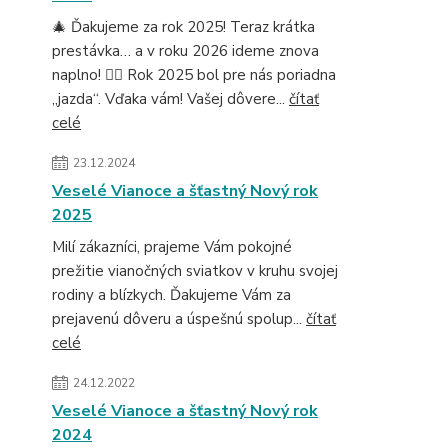
🎄 Ďakujeme za rok 2025! Teraz krátka
prestávka… a v roku 2026 ideme znova
naplno! 🚴‍♂️ Rok 2025 bol pre nás poriadna
„jazda“. Vďaka vám! Vašej dôvere...
čítať
celé
23.12.2024
Veselé Vianoce a šťastný Nový rok
2025
Milí zákazníci, prajeme Vám pokojné
prežitie vianočných sviatkov v kruhu svojej
rodiny a blízkych. Ďakujeme Vám za
prejavenú dôveru a úspešnú spolup...
čítať
celé
24.12.2022
Veselé Vianoce a šťastný Nový rok
2024