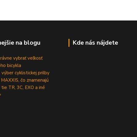
nejšie na blogu
Kde nás nájdete
rávne vybrať veľkosť
ho bicykla
výber cyklistickej prilby
 MAXXIS, čo znamenajú
 tie TR, 3C, EXO a iné
y