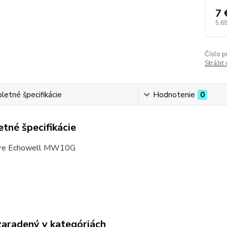
7 
5,69
Číslo p
Strážiť
etné špecifikácie
Hodnotenie
0
tné špecifikácie
pre Echowell MW10G
zaradený v kategóriách