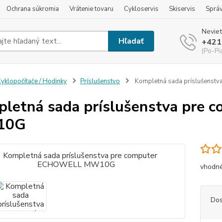
Ochrana súkromia
Vrátenie tovaru
Cykloservis
Skiservis
Sprá
Neviet
Hľadať
+421
(Po-Pi
yklopočítače / Hodinky
Príslušenstvo
Kompletná sada príslušens
letná sada príslušenstva pre
10G
vhodn
Dos