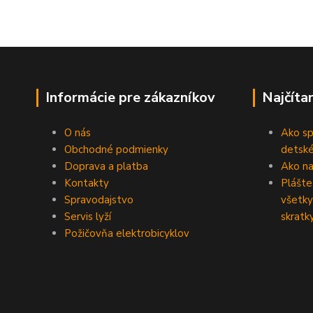
Informácie pre zákazníkov
Najčíta
O nás
Ako sp
Obchodné podmienky
detské
Doprava a platba
Ako na 
Kontakty
Plášte
Spravodajstvo
všetky
Servis lyží
skratk
Požičovňa elektrobicyklov