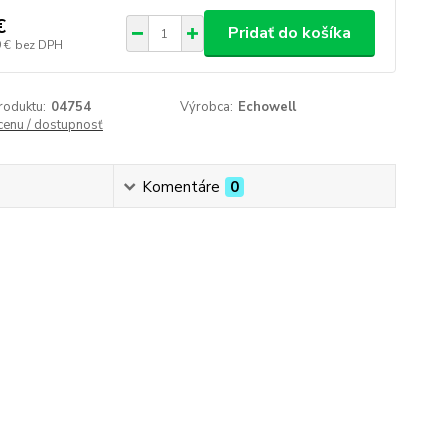
€
Pridať do košíka
 €
bez DPH
roduktu:
04754
Výrobca:
Echowell
 cenu / dostupnosť
Komentáre
0