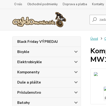
O nás
Obchodné podmienky
Doprava a platba
Kontakty
Úvod
C
Black Friday VÝPREDAJ
Komp
Bicykle
MW
Elektrobicykle
Komponenty
Duše a plášte
Príslušenstvo
Batohy