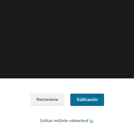
Súhlasím
Nastavenia
Súhlas môžete odmietnuť
tu
.