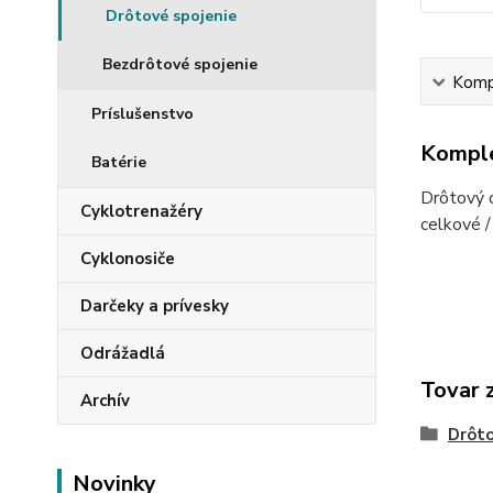
Drôtové spojenie
Bezdrôtové spojenie
Kompl
Príslušenstvo
Komple
Batérie
Drôtový c
Cyklotrenažéry
celkové /
Cyklonosiče
Darčeky a prívesky
Odrážadlá
Tovar 
Archív
Drôto
Novinky