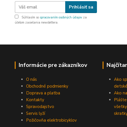
Prihlásiť sa
Súhlasím so
spracovaním osobných údajov
za
účelom zasielania newslettera.
Informácie pre zákazníkov
Najčíta
O nás
Ako sp
Obchodné podmienky
detské
Doprava a platba
Ako na 
Kontakty
Plášte
Spravodajstvo
všetky
Servis lyží
skratk
Požičovňa elektrobicyklov