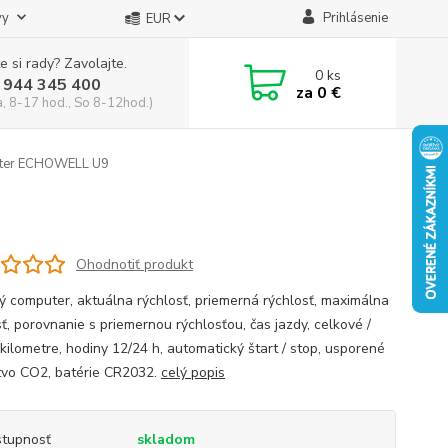
vy
Prihlásenie
EUR
e si rady? Zavolajte.
0
ks
 944 345 400
za
0 €
a, 8-17 hod., So 8-12hod.)
er ECHOWELL U9
Ohodnotiť produkt
ý computer, aktuálna rýchlosť, priemerná rýchlosť, maximálna
ť, porovnanie s priemernou rýchlosťou, čas jazdy, celkové /
kilometre, hodiny 12/24 h, automatický štart / stop, usporené
vo CO2, batérie CR2032.
celý popis
tupnosť
skladom