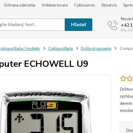
Ochrana súkromia
Vrátenie tovaru
Cykloservis
Skiservis
Sprá
Neviet
Hľadať
+421
(Po-Pi
yklopočítače / Hodinky
Cyklopočítače
Drôtové spojenie
Comput
puter ECHOWELL U9
Drôtov
rýchlos
denné 
množst
Dos