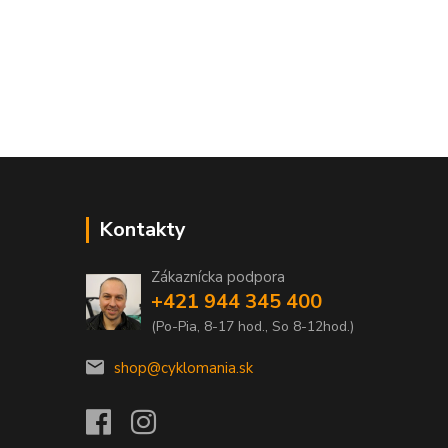
Kontakty
Zákaznícka podpora
+421 944 345 400
(Po-Pia, 8-17 hod., So 8-12hod.)
shop@cyklomania.sk