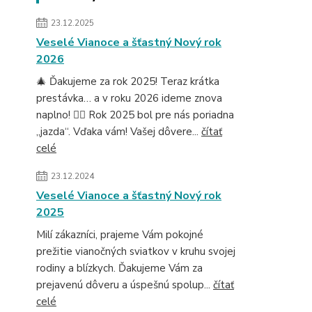
23.12.2025
Veselé Vianoce a šťastný Nový rok
2026
🎄 Ďakujeme za rok 2025! Teraz krátka
prestávka… a v roku 2026 ideme znova
naplno! 🚴‍♂️ Rok 2025 bol pre nás poriadna
„jazda“. Vďaka vám! Vašej dôvere...
čítať
celé
23.12.2024
Veselé Vianoce a šťastný Nový rok
2025
Milí zákazníci, prajeme Vám pokojné
prežitie vianočných sviatkov v kruhu svojej
rodiny a blízkych. Ďakujeme Vám za
prejavenú dôveru a úspešnú spolup...
čítať
celé