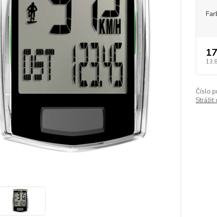
Far
17
13,
Číslo p
Strážiť