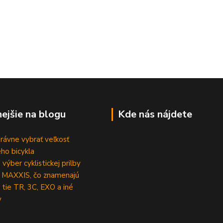
nejšie na blogu
Kde nás nájdete
rávne vybrať veľkosť
ho bicykla
výber cyklistickej prilby
 MAXXIS, čo znamenajú
 tie TR, 3C, EXO a iné
y