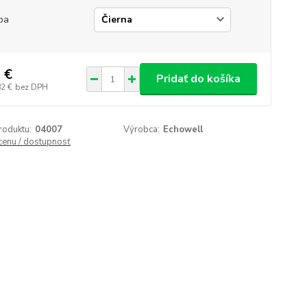
ba
 €
Pridať do košíka
82 €
bez DPH
roduktu:
04007
Výrobca:
Echowell
 cenu / dostupnosť