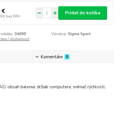
 €
Pridať do košíka
58 €
bez DPH
roduktu:
04099
Výrobca:
Sigma Sport
 cenu / dostupnosť
Komentáre
0
bsah balenia: držiak computera, snímač rýchlosti,