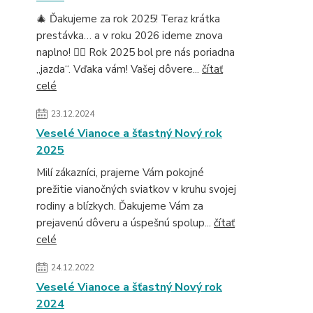
🎄 Ďakujeme za rok 2025! Teraz krátka
prestávka… a v roku 2026 ideme znova
naplno! 🚴‍♂️ Rok 2025 bol pre nás poriadna
„jazda“. Vďaka vám! Vašej dôvere...
čítať
celé
23.12.2024
Veselé Vianoce a šťastný Nový rok
2025
Milí zákazníci, prajeme Vám pokojné
prežitie vianočných sviatkov v kruhu svojej
rodiny a blízkych. Ďakujeme Vám za
prejavenú dôveru a úspešnú spolup...
čítať
celé
24.12.2022
Veselé Vianoce a šťastný Nový rok
2024