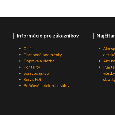
Informácie pre zákazníkov
Najčíta
O nás
Ako sp
Obchodné podmienky
detské
Doprava a platba
Ako na 
Kontakty
Plášte
Spravodajstvo
všetky
Servis lyží
skratk
Požičovňa elektrobicyklov