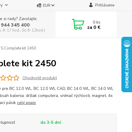
vy
Prihlásenie
EUR
e si rady? Zavolajte.
0
ks
 944 345 400
za
0 €
a, 8-17 hod., So 8-12hod.)
S Complete kit 2450
lete kit 2450
Ohodnotiť produkt
 pre BC 12.0 WL, BC 12.0 WL CAD, BC 14.0 WL, BC 14.0 WL
bsah balenia: držiak computera, snímač rýchlosti, magnet, 4x
ací pásik
celý popis
tupnosť
do 3-5 dní