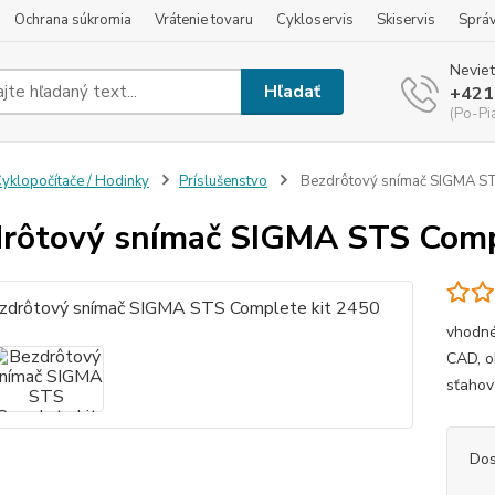
Ochrana súkromia
Vrátenie tovaru
Cykloservis
Skiservis
Sprá
Neviet
Hľadať
+421
(Po-Pi
yklopočítače / Hodinky
Príslušenstvo
Bezdrôtový snímač SIGMA ST
rôtový snímač SIGMA STS Comp
vhodné
CAD, o
sťahov
Dos