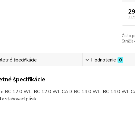
29
23,
Číslo p
Strážiť
etné špecifikácie
Hodnotenie
0
tné špecifikácie
re BC 12.0 WL, BC 12.0 WL CAD, BC 14.0 WL, BC 14.0 WL CAD, o
x sťahovací pásik