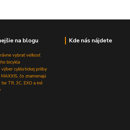
nejšie na blogu
Kde nás nájdete
rávne vybrať veľkosť
ho bicykla
výber cyklistickej prilby
 MAXXIS, čo znamenajú
 tie TR, 3C, EXO a iné
y