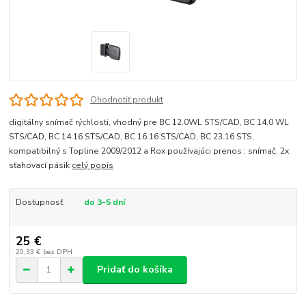
Ohodnotiť produkt
digitálny snímač rýchlosti, vhodný pre BC 12.0WL STS/CAD, BC 14.0 WL
STS/CAD, BC 14.16 STS/CAD, BC 16.16 STS/CAD, BC 23.16 STS,
kompatibilný s Topline 2009/2012 a Rox používajúci prenos : snímač, 2x
sťahovací pásik
celý popis
Dostupnosť
do 3-5 dní
25 €
20,33 €
bez DPH
Pridať do košíka