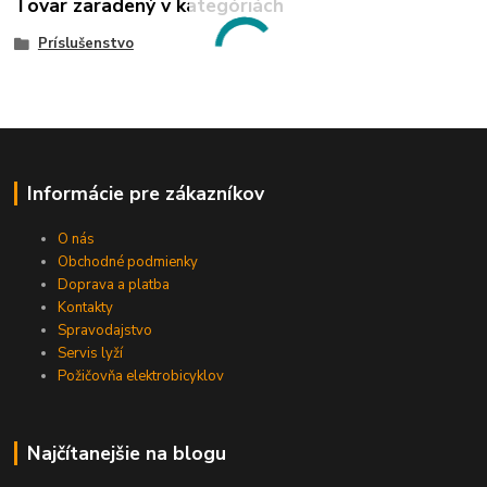
Tovar zaradený v kategóriách
Príslušenstvo
Informácie pre zákazníkov
O nás
Obchodné podmienky
Doprava a platba
Kontakty
Spravodajstvo
Servis lyží
Požičovňa elektrobicyklov
Najčítanejšie na blogu