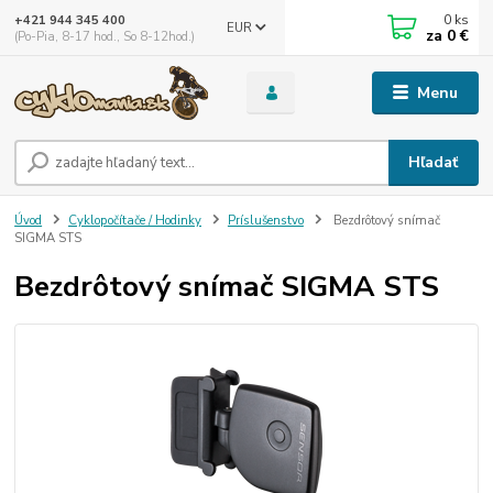
0
ks
+421 944 345 400
EUR
za
0 €
(Po-Pia, 8-17 hod., So 8-12hod.)
Menu
Hľadať
Úvod
Cyklopočítače / Hodinky
Príslušenstvo
Bezdrôtový snímač
SIGMA STS
Bezdrôtový snímač SIGMA STS